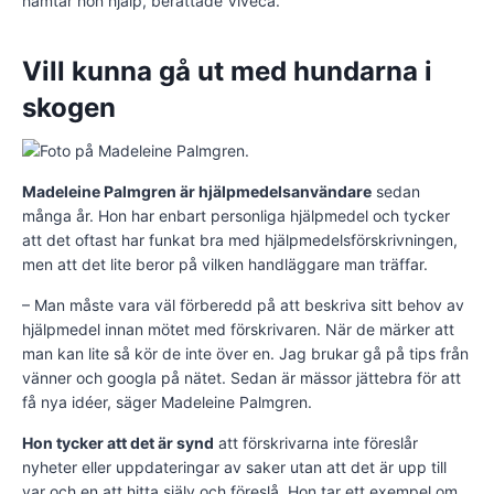
hämtar hon hjälp, berättade Viveca.
Vill kunna gå ut med hundarna i
skogen
Madeleine Palmgren är hjälpmedelsanvändare
sedan
många år. Hon har enbart personliga hjälpmedel och tycker
att det oftast har funkat bra med hjälpmedelsförskrivningen,
men att det lite beror på vilken handläggare man träffar.
– Man måste vara väl förberedd på att beskriva sitt behov av
hjälpmedel innan mötet med förskrivaren. När de märker att
man kan lite så kör de inte över en. Jag brukar gå på tips från
vänner och googla på nätet. Sedan är mässor jättebra för att
få nya idéer, säger Madeleine Palmgren.
Hon tycker att det är synd
att förskrivarna inte föreslår
nyheter eller uppdateringar av saker utan att det är upp till
var och en att hitta själv och föreslå. Hon tar ett exempel om