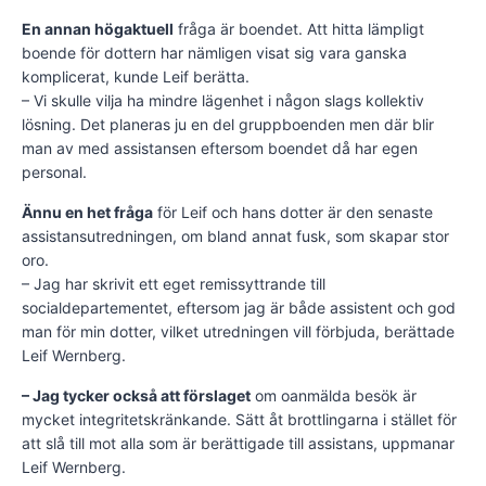
En annan högaktuell
fråga är boendet. Att hitta lämpligt
boende för dottern har nämligen visat sig vara ganska
komplicerat, kunde Leif berätta.
– Vi skulle vilja ha mindre lägenhet i någon slags kollektiv
lösning. Det planeras ju en del gruppboenden men där blir
man av med assistansen eftersom boendet då har egen
personal.
Ännu en het fråga
för Leif och hans dotter är den senaste
assistansutredningen, om bland annat fusk, som skapar stor
oro.
– Jag har skrivit ett eget remissyttrande till
socialdepartementet, eftersom jag är både assistent och god
man för min dotter, vilket utredningen vill förbjuda, berättade
Leif Wernberg.
– Jag tycker också att förslaget
om oanmälda besök är
mycket integritetskränkande. Sätt åt brottlingarna i stället för
att slå till mot alla som är berättigade till assistans, uppmanar
Leif Wernberg.