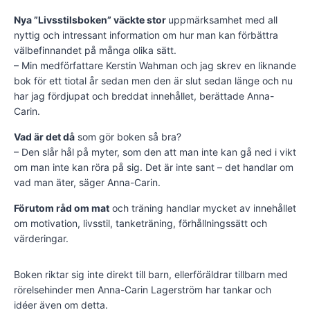
Nya ”Livsstilsboken” väckte stor
uppmärksamhet med all
nyttig och intressant information om hur man kan förbättra
välbefinnandet på många olika sätt.
– Min medförfattare Kerstin Wahman och jag skrev en liknande
bok för ett tiotal år sedan men den är slut sedan länge och nu
har jag fördjupat och breddat innehållet, berättade Anna-
Carin.
Vad är det då
som gör boken så bra?
– Den slår hål på myter, som den att man inte kan gå ned i vikt
om man inte kan röra på sig. Det är inte sant – det handlar om
vad man äter, säger Anna-Carin.
Förutom råd om mat
och träning handlar mycket av innehållet
om motivation, livsstil, tanketräning, förhållningssätt och
värderingar.
Boken riktar sig inte direkt till barn, ellerföräldrar tillbarn med
rörelsehinder men Anna-Carin Lagerström har tankar och
idéer även om detta.