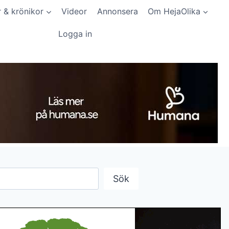
r & krönikor
Videor
Annonsera
Om HejaOlika
Logga in
Sök