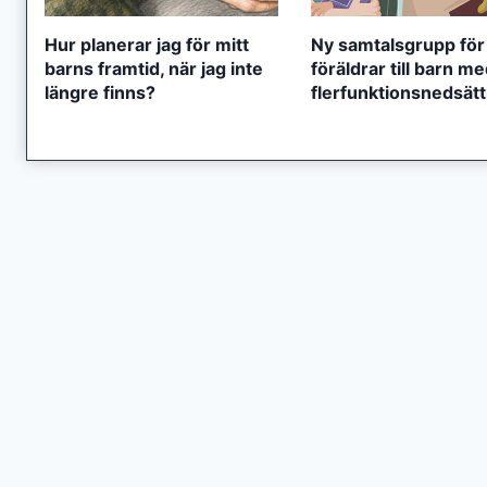
Hur planerar jag för mitt
Ny samtalsgrupp för
barns framtid, när jag inte
föräldrar till barn m
längre finns?
flerfunktionsnedsät