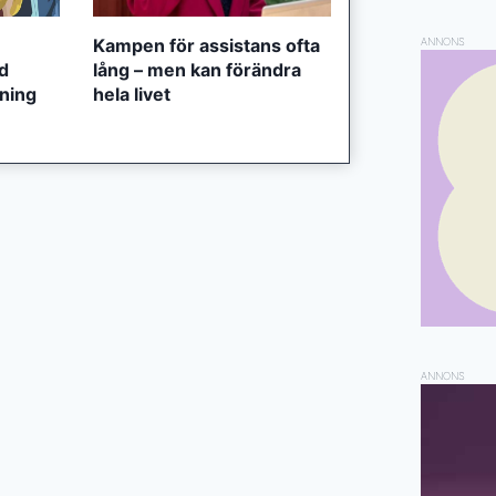
Kampen för assistans ofta
ANNONS
ed
lång – men kan förändra
tning
hela livet
ANNONS