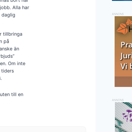
jobb. Alla har
r daglig
ANNONS
 tillbringa
an på
anske än
rbjuds”
den. Om inte
 tiders
.
ten till en
ANNONS