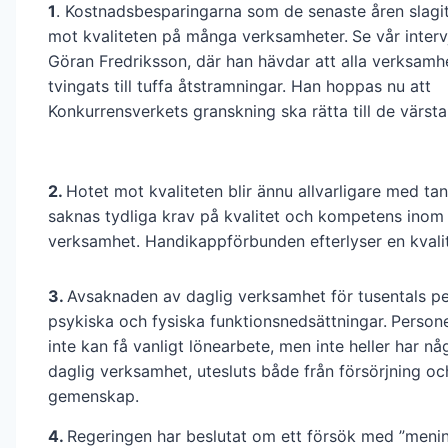
1
. Kostnadsbesparingarna som de senaste åren slagi
mot kvaliteten på många verksamheter.
Se vår inter
Göran Fredriksson, där han hävdar att alla verksamh
tvingats till tuffa åtstramningar. Han hoppas nu att
Konkurrensverkets granskning ska rätta till de värsta
2.
Hotet mot kvaliteten blir ännu allvarligare med ta
saknas tydliga krav på kvalitet och kompetens inom
verksamhet. Handikappförbunden efterlyser en kvalit
3.
Avsaknaden av daglig verksamhet för tusentals p
psykiska och fysiska funktionsnedsättningar.
Person
inte kan få vanligt lönearbete, men inte heller har någo
daglig verksamhet, utesluts både från försörjning oc
gemenskap.
4.
Regeringen har beslutat om ett försök med ”menin