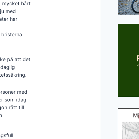
t mycket hårt
vju med
eter har
 bristerna.
nke på att det
 daglig
etssäkring.
ersoner med
er som idag
n rätt till
h
gsfull