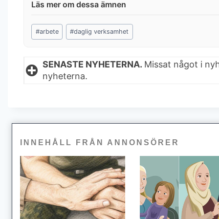
Post
#
arbete
#
daglig verksamhet
Tags:
SENASTE NYHETERNA.
Missat något i ny
nyheterna.
INNEHÅLL FRÅN ANNONSÖRER