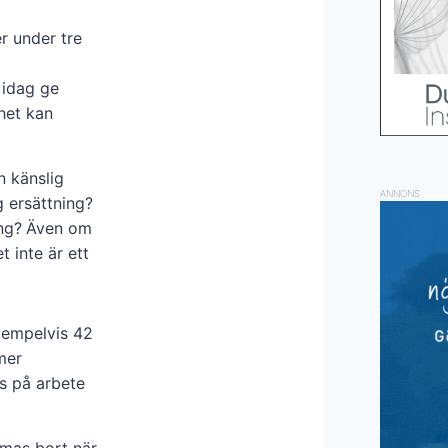
r under tre
 idag ge
het kan
n känslig
ANNONS
g ersättning?
ng?
Även om
 inte är ett
xempelvis 42
mer
as på arbete
mmas bort när