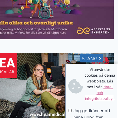
STÄNG X
Vi använder
cookies på denna
webbplats. Läs
mer i vår
data-
och
integritetspolicy
.
Jag godkänner att
mina uppgifter