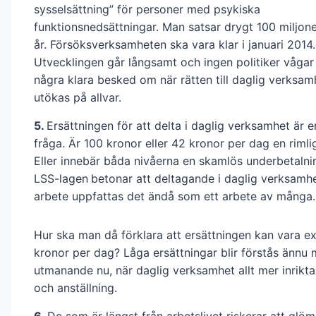
sysselsättning” för personer med psykiska
funktionsnedsättningar. Man satsar drygt 100 miljone
år. Försöksverksamheten ska vara klar i januari 2014.
Utvecklingen går långsamt och ingen politiker vågar
några klara besked om när rätten till daglig verksam
utökas på allvar.
5.
Ersättningen för att delta i daglig verksamhet är e
fråga. Är 100 kronor eller 42 kronor per dag en rimli
Eller innebär båda nivåerna en skamlös underbetalni
LSS-lagen
betonar att deltagande i daglig verksamhet
arbete uppfattas det ändå som ett arbete av många.
Hur ska man då förklara att ersättningen kan vara e
kronor per dag? Låga ersättningar blir förstås ännu 
utmanande nu, när daglig verksamhet allt mer inrikt
och anställning.
6.
De som är längst från arbetslivet riskerar att glö