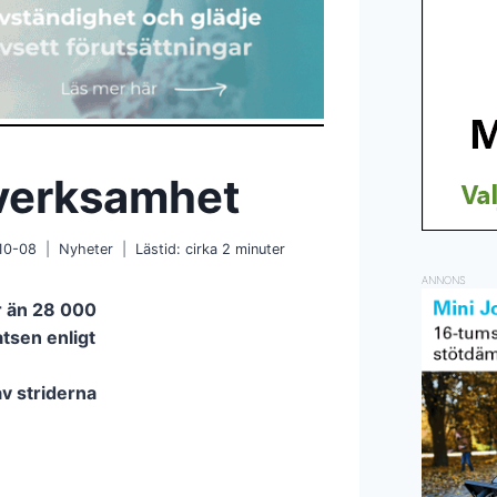
 verksamhet
10-08
Nyheter
Lästid: cirka
2
minuter
ANNONS
r än 28 000
atsen enligt
av striderna