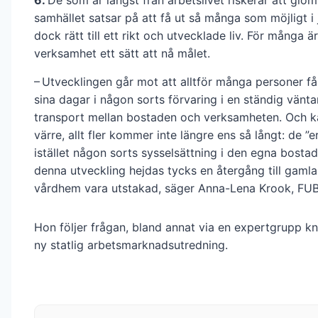
samhället satsar på att få ut så många som möjligt i 
dock rätt till ett rikt och utvecklade liv. För många ä
verksamhet ett sätt att nå målet.
– Utvecklingen går mot att alltför många personer får
sina dagar i någon sorts förvaring i en ständig vänt
transport mellan bostaden och verksamheten. Och k
värre, allt fler kommer inte längre ens så långt: de ”e
istället någon sorts sysselsättning i den egna bosta
denna utveckling hejdas tycks en återgång till gamla
vårdhem vara utstakad, säger Anna-Lena Krook, FUB
Hon följer frågan, bland annat via en expertgrupp knu
ny statlig arbetsmarknadsutredning.