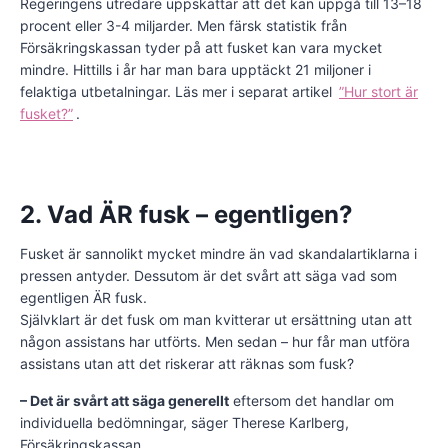
Regeringens utredare uppskattar att det kan uppgå till 13–18
procent eller 3-4 miljarder. Men färsk statistik från
Försäkringskassan tyder på att fusket kan vara mycket
mindre. Hittills i år har man bara upptäckt 21 miljoner i
felaktiga utbetalningar. Läs mer i separat artikel
”Hur stort är
fusket?”
.
2. Vad ÄR fusk – egentligen?
Fusket är sannolikt mycket mindre än vad skandalartiklarna i
pressen antyder. Dessutom är det svårt att säga vad som
egentligen ÄR fusk.
Självklart är det fusk om man kvitterar ut ersättning utan att
någon assistans har utförts. Men sedan – hur får man utföra
assistans utan att det riskerar att räknas som fusk?
– Det är svårt att säga generellt
eftersom det handlar om
individuella bedömningar, säger Therese Karlberg,
Försäkringskassan.