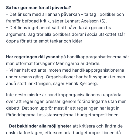
Så hur gör man för att påverka?
– Det är som med all annan påverkan – ta tag i politiker och
framför befogad kritik, säger Lennart Axelsson (S).
– Det finns inget annat sätt att påverka än genom bra
argument. Jag tror alla politikers dörrar i socialutskottet står
öppna för att ta emot tankar och idéer
Har regeringen då lyssnat
på handikapporganisationerna när
man utformat förslagen? Meningarna är delade.
– Vi har haft ett antal möten med handikapporganistionerna
under resans gång. Organisationer har haft synpunkter men
ändå stött inriktningen, säger Henrik Kjellberg.
Inte desto mindre är handikapporganisationerna upprörda
över att regeringen pressar igenom förändringarna utan mer
debatt. Det som upprör mest är att regeringen har lagt in
förändringarna i assistansreglerna i budgetpropositionen.
– Det bakbinder alla möjligheter
att kritisera och ändra de
enskilda förslagen, eftersom hela budgetpropositionen då