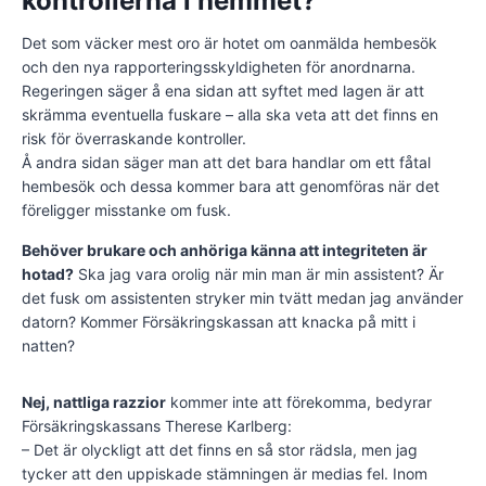
kontrollerna i hemmet?
Det som väcker mest oro är hotet om oanmälda hembesök
och den nya rapporteringsskyldigheten för anordnarna.
Regeringen säger å ena sidan att syftet med lagen är att
skrämma eventuella fuskare – alla ska veta att det finns en
risk för överraskande kontroller.
Å andra sidan säger man att det bara handlar om ett fåtal
hembesök och dessa kommer bara att genomföras när det
föreligger misstanke om fusk.
Behöver brukare och anhöriga känna att integriteten är
hotad?
Ska jag vara orolig när min man är min assistent? Är
det fusk om assistenten stryker min tvätt medan jag använder
datorn? Kommer Försäkringskassan att knacka på mitt i
natten?
Nej, nattliga razzior
kommer inte att förekomma, bedyrar
Försäkringskassans Therese Karlberg:
– Det är olyckligt att det finns en så stor rädsla, men jag
tycker att den uppiskade stämningen är medias fel. Inom