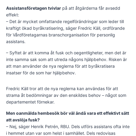
Assistansföretagen tvivlar
på att åtgärderna får avsedd
effekt:
– Det är mycket omfattande regelförändringar som leder till
kraftigt ökad byråkratisering, säger Fredric Käll, ordförande
för Vårdföretagarnas branschorganisation för personlig
assistans.
– Syftet är att komma åt fusk och oegentligheter, men det är
inte samma sak som att utreda någons hjälpbehov. Risken är
att man använder de nya reglerna för att byråkratisera
insatser för de som har hjälpbehov.
Fredric Käll tror att de nya reglerna kan användas för att
strama åt bedömningar av den enskildes behov – något som
departementet förnekar.
Men oanmälda hembesök bör väl ändå vara ett effektivt sätt
att avslöja fusk?
– Nej, säger Henrik Petrén, RBU. Dels utförs assistans ofta inte
i hemmet utan var som helst i samhället. Dels redovisas