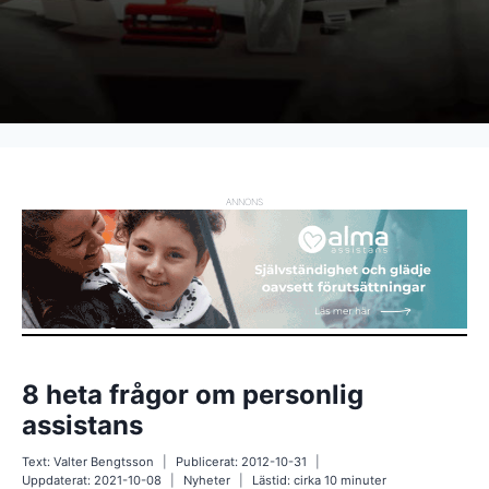
ANNONS
8 heta frågor om personlig
assistans
Text:
Valter Bengtsson
Publicerat:
2012-10-31
Uppdaterat:
2021-10-08
Nyheter
Lästid: cirka
10
minuter