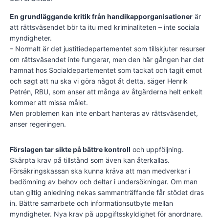
En grundläggande kritik från handikapporganisationer
är
att rättsväsendet bör ta itu med kriminaliteten – inte sociala
myndigheter.
– Normalt är det justitiedepartementet som tillskjuter resurser
om rättsväsendet inte fungerar, men den här gången har det
hamnat hos Socialdepartementet som tackat och tagit emot
och sagt att nu ska vi göra något åt detta, säger Henrik
Petrén, RBU, som anser att många av åtgärderna helt enkelt
kommer att missa målet.
Men problemen kan inte enbart hanteras av rättsväsendet,
anser regeringen.
Förslagen tar sikte på bättre kontroll
och uppföljning.
Skärpta krav på tillstånd som även kan återkallas.
Försäkringskassan ska kunna kräva att man medverkar i
bedömning av behov och deltar i undersökningar. Om man
utan giltig anledning nekas sammanträffande får stödet dras
in. Bättre samarbete och informationsutbyte mellan
myndigheter. Nya krav på uppgiftsskyldighet för anordnare.