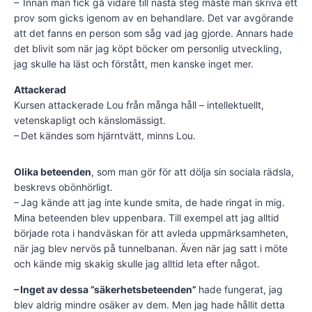
– Innan man fick gå vidare till nästa steg måste man skriva ett
prov som gicks igenom av en behandlare. Det var avgörande
att det fanns en person som såg vad jag gjorde. Annars hade
det blivit som när jag köpt böcker om personlig utveckling,
jag skulle ha läst och förstått, men kanske inget mer.
Attackerad
Kursen attackerade Lou från många håll – intellektuellt,
vetenskapligt och känslomässigt.
– Det kändes som hjärntvätt, minns Lou.
Olika beteenden
, som man gör för att dölja sin sociala rädsla,
beskrevs obönhörligt.
– Jag kände att jag inte kunde smita, de hade ringat in mig.
Mina beteenden blev uppenbara. Till exempel att jag alltid
började rota i handväskan för att avleda uppmärksamheten,
när jag blev nervös på tunnelbanan. Även när jag satt i möte
och kände mig skakig skulle jag alltid leta efter något.
– Inget av dessa ”säkerhetsbeteenden”
hade fungerat, jag
blev aldrig mindre osäker av dem. Men jag hade hållit detta