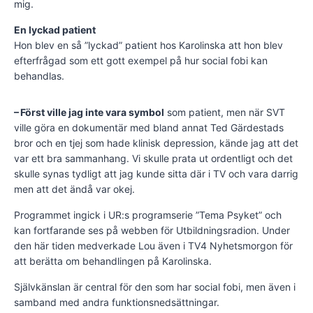
mig.
En lyckad patient
Hon blev en så ”lyckad” patient hos Karolinska att hon blev
efterfrågad som ett gott exempel på hur social fobi kan
behandlas.
– Först ville jag inte vara symbol
som patient, men när SVT
ville göra en dokumentär med bland annat Ted Gärdestads
bror och en tjej som hade klinisk depression, kände jag att det
var ett bra sammanhang. Vi skulle prata ut ordentligt och det
skulle synas tydligt att jag kunde sitta där i TV och vara darrig
men att det ändå var okej.
Programmet ingick i UR:s programserie ”Tema Psyket” och
kan fortfarande ses på webben för Utbildningsradion. Under
den här tiden medverkade Lou även i TV4 Nyhetsmorgon för
att berätta om behandlingen på Karolinska.
Självkänslan är central för den som har social fobi, men även i
samband med andra funktionsnedsättningar.