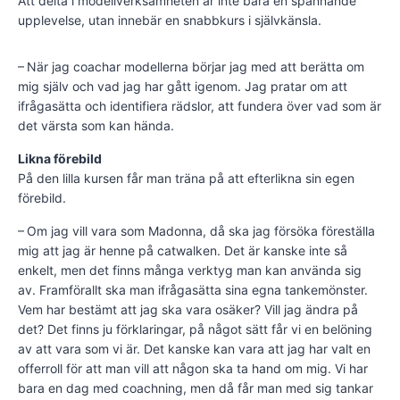
Att delta i modellverksamheten är inte bara en spännande
upplevelse, utan innebär en snabbkurs i självkänsla.
– När jag coachar modellerna börjar jag med att berätta om
mig själv och vad jag har gått igenom. Jag pratar om att
ifrågasätta och identifiera rädslor, att fundera över vad som är
det värsta som kan hända.
Likna förebild
På den lilla kursen får man träna på att efterlikna sin egen
förebild.
– Om jag vill vara som Madonna, då ska jag försöka föreställa
mig att jag är henne på catwalken. Det är kanske inte så
enkelt, men det finns många verktyg man kan använda sig
av. Framförallt ska man ifrågasätta sina egna tankemönster.
Vem har bestämt att jag ska vara osäker? Vill jag ändra på
det? Det finns ju förklaringar, på något sätt får vi en belöning
av att vara som vi är. Det kanske kan vara att jag har valt en
offerroll för att man vill att någon ska ta hand om mig. Vi har
bara en dag med coachning, men då får man med sig tankar