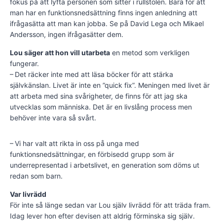
fokus på att lyfta personen som sitter i rullstolen. Bara för att
man har en funktionsnedsättning finns ingen anledning att
ifrågasätta att man kan jobba. Se på David Lega och Mikael
Andersson, ingen ifrågasätter dem.
Lou säger att hon vill utarbeta
en metod som verkligen
fungerar.
– Det räcker inte med att läsa böcker för att stärka
självkänslan. Livet är inte en ”quick fix”. Meningen med livet är
att arbeta med sina svårigheter, de finns för att jag ska
utvecklas som människa. Det är en livslång process men
behöver inte vara så svårt.
– Vi har valt att rikta in oss på unga med
funktionsnedsättningar, en förbisedd grupp som är
underrepresentad i arbetslivet, en generation som döms ut
redan som barn.
Var livrädd
För inte så länge sedan var Lou själv livrädd för att träda fram.
Idag lever hon efter devisen att aldrig förminska sig själv.