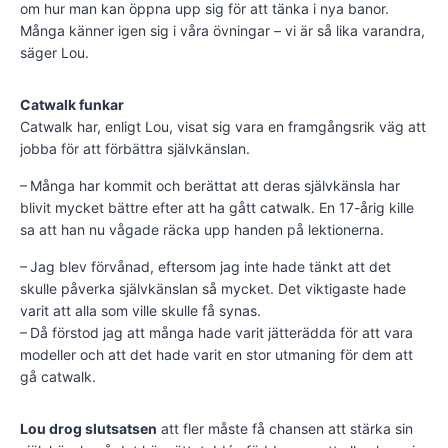
om hur man kan öppna upp sig för att tänka i nya banor.
Många känner igen sig i våra övningar – vi är så lika varandra,
säger Lou.
Catwalk funkar
Catwalk har, enligt Lou, visat sig vara en framgångsrik väg att
jobba för att förbättra självkänslan.
– Många har kommit och berättat att deras självkänsla har
blivit mycket bättre efter att ha gått catwalk. En 17-årig kille
sa att han nu vågade räcka upp handen på lektionerna.
– Jag blev förvånad, eftersom jag inte hade tänkt att det
skulle påverka självkänslan så mycket. Det viktigaste hade
varit att alla som ville skulle få synas.
– Då förstod jag att många hade varit jätterädda för att vara
modeller och att det hade varit en stor utmaning för dem att
gå catwalk.
Lou drog slutsatsen
att fler måste få chansen att stärka sin