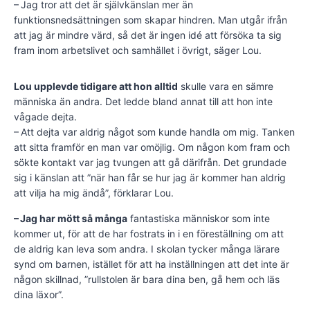
– Jag tror att det är självkänslan mer än
funktionsnedsättningen som skapar hindren. Man utgår ifrån
att jag är mindre värd, så det är ingen idé att försöka ta sig
fram inom arbetslivet och samhället i övrigt, säger Lou.
Lou upplevde tidigare att hon alltid
skulle vara en sämre
människa än andra. Det ledde bland annat till att hon inte
vågade dejta.
– Att dejta var aldrig något som kunde handla om mig. Tanken
att sitta framför en man var omöjlig. Om någon kom fram och
sökte kontakt var jag tvungen att gå därifrån. Det grundade
sig i känslan att ”när han får se hur jag är kommer han aldrig
att vilja ha mig ändå”, förklarar Lou.
– Jag har mött så många
fantastiska människor som inte
kommer ut, för att de har fostrats in i en föreställning om att
de aldrig kan leva som andra. I skolan tycker många lärare
synd om barnen, istället för att ha inställningen att det inte är
någon skillnad, ”rullstolen är bara dina ben, gå hem och läs
dina läxor”.