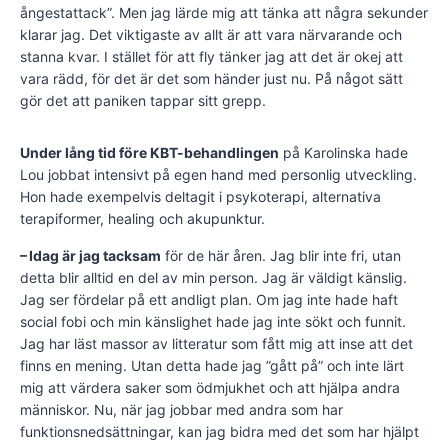
ångestattack”. Men jag lärde mig att tänka att några sekunder
klarar jag. Det viktigaste av allt är att vara närvarande och
stanna kvar. I stället för att fly tänker jag att det är okej att
vara rädd, för det är det som händer just nu. På något sätt
gör det att paniken tappar sitt grepp.
Under lång tid före KBT-behandlin­gen
på Karolinska hade
Lou jobbat intensivt på egen hand med personlig utveckling.
Hon hade exempelvis deltagit i psykoterapi, alternativa
terapiformer, healing och akupunktur.
– Idag är jag tacksam
för de här åren. Jag blir inte fri, utan
detta blir alltid en del av min person. Jag är väldigt känslig.
Jag ser fördelar på ett andligt plan. Om jag inte hade haft
social fobi och min känslighet hade jag inte sökt och funnit.
Jag har läst massor av litteratur som fått mig att inse att det
finns en mening. Utan detta hade jag ”gått på” och inte lärt
mig att värdera saker som ödmjukhet och att hjälpa andra
människor. Nu, när jag jobbar med andra som har
funktionsnedsättningar, kan jag bidra med det som har hjälpt