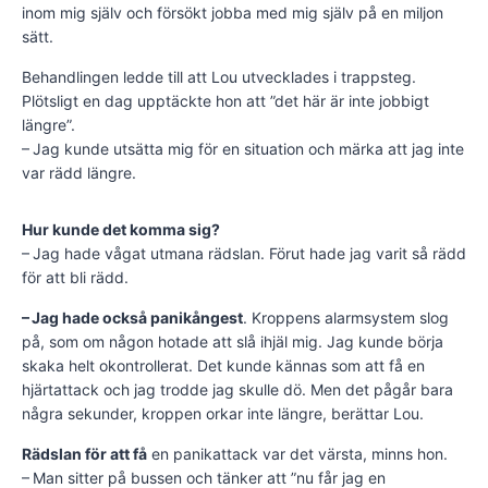
inom mig själv och försökt jobba med mig själv på en miljon
sätt.
Behandlingen ledde till att Lou utvecklades i trappsteg.
Plötsligt en dag upptäckte hon att ”det här är inte jobbigt
längre”.
– Jag kunde utsätta mig för en situation och märka att jag inte
var rädd längre.
Hur kunde det komma sig?
– Jag hade vågat utmana rädslan. Förut hade jag varit så rädd
för att bli rädd.
– Jag hade också panikångest
. Kroppens alarmsystem slog
på, som om någon hotade att slå ihjäl mig. Jag kunde börja
skaka helt okontrollerat. Det kunde kännas som att få en
hjärtattack och jag trodde jag skulle dö. Men det pågår bara
några sekunder, kroppen orkar inte längre, berättar Lou.
Rädslan för att få
en panikattack var det värsta, minns hon.
– Man sitter på bussen och tänker att ”nu får jag en