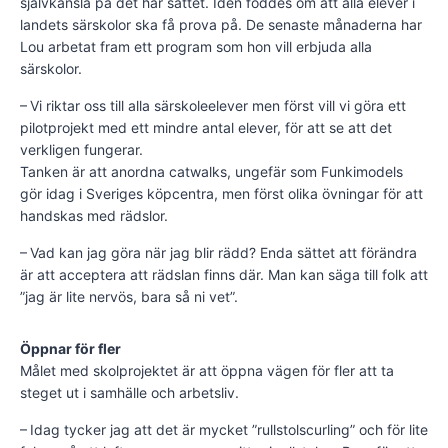
självkänsla på det här sättet. Idén föddes om att alla elever i
landets särskolor ska få prova på. De senaste månaderna har
Lou arbetat fram ett program som hon vill erbjuda alla
särskolor.
– Vi riktar oss till alla särskoleelever men först vill vi göra ett
pilotprojekt med ett mindre antal elever, för att se att det
verkligen fungerar.
Tanken är att anordna catwalks, ungefär som Funkimodels
gör idag i Sveriges köpcentra, men först olika övningar för att
handskas med rädslor.
– Vad kan jag göra när jag blir rädd? Enda sättet att förändra
är att acceptera att rädslan finns där. Man kan säga till folk att
”jag är lite nervös, bara så ni vet”.
Öppnar för fler
Målet med skolprojektet är att öppna vägen för fler att ta
steget ut i samhälle och arbetsliv.
– Idag tycker jag att det är mycket ”rullstolscurling” och för lite