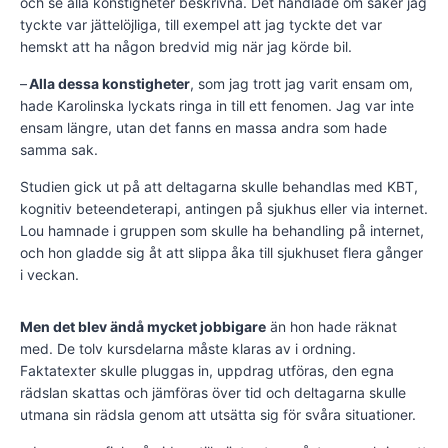
och se alla konstigheter beskrivna. Det handlade om saker jag
tyckte var jättelöjliga, till exempel att jag tyckte det var
hemskt att ha någon bredvid mig när jag körde bil.
–
Alla dessa konstigheter
, som jag trott jag varit ensam om,
hade Karolinska lyckats ringa in till ett fenomen. Jag var inte
ensam längre, utan det fanns en massa andra som hade
samma sak.
Studien gick ut på att deltagarna skulle behandlas med KBT,
kognitiv beteendeterapi, antingen på sjukhus eller via internet.
Lou hamnade i gruppen som skulle ha behandling på internet,
och hon gladde sig åt att slippa åka till sjukhuset flera gånger
i veckan.
Men det blev ändå mycket jobbigare
än hon hade räknat
med. De tolv kursdelarna måste klaras av i ordning.
Faktatexter skulle pluggas in, uppdrag utföras, den egna
rädslan skattas och jämföras över tid och deltagarna skulle
utmana sin rädsla genom att utsätta sig för svåra situationer.