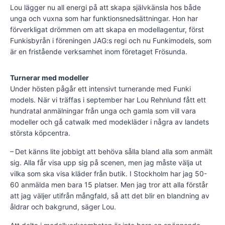
Lou lägger nu all energi på att skapa självkänsla hos både
unga och vuxna som har funktionsnedsättningar. Hon har
förverkligat drömmen om att skapa en modellagentur, först
Funkisbyrån i föreningen JAG:s regi och nu Funkimodels, som
är en fristående verksamhet inom företaget Frösunda.
Turnerar med modeller
Under hösten pågår ett intensivt turnerande med Funki
models. När vi träffas i september har Lou Rehnlund fått ett
hundratal anmälningar från unga och gamla som vill vara
modeller och gå catwalk med modekläder i några av landets
största köpcentra.
– Det känns lite jobbigt att behöva sålla bland alla som anmält
sig. Alla får visa upp sig på scenen, men jag måste välja ut
vilka som ska visa kläder från butik. I Stockholm har jag 50-
60 anmälda men bara 15 platser. Men jag tror att alla förstår
att jag väljer utifrån mångfald, så att det blir en blandning av
åldrar och bakgrund, säger Lou.