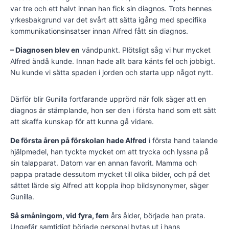
var tre och ett halvt innan han fick sin diagnos. Trots hennes
yrkesbakgrund var det svårt att sätta igång med specifika
kommunikationsinsatser innan Alfred fått sin diagnos.
– Diagnosen blev en
vändpunkt. Plötsligt såg vi hur mycket
Alfred ändå kunde. Innan hade allt bara känts fel och jobbigt.
Nu kunde vi sätta spaden i jorden och starta upp något nytt.
Därför blir Gunilla fortfarande upprörd när folk säger att en
diagnos är stämplande, hon ser den i första hand som ett sätt
att skaffa kunskap för att kunna gå vidare.
De första åren på förskolan hade Alfred
i första hand talande
hjälpmedel, han tyckte mycket om att trycka och lyssna på
sin talapparat. Datorn var en annan favorit. Mamma och
pappa pratade dessutom mycket till olika bilder, och på det
sättet lärde sig Alfred att koppla ihop bildsynonymer, säger
Gunilla.
Så småningom, vid fyra, fem
års ålder, började han prata.
Ungefär samtidigt började personal bytas ut i hans