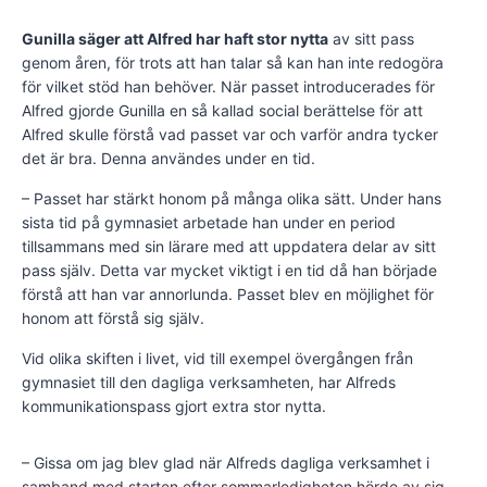
Gunilla säger att Alfred har haft stor nytta
av sitt pass
genom åren, för trots att han talar så kan han inte redogöra
för vilket stöd han behöver. När passet introducerades för
Alfred gjorde Gunilla en så kallad social berättelse för att
Alfred skulle förstå vad passet var och varför andra tycker
det är bra. Denna användes under en tid.
– Passet har stärkt honom på många olika sätt. Under hans
sista tid på gymnasiet arbetade han under en period
tillsammans med sin lärare med att uppdatera delar av sitt
pass själv. Detta var mycket viktigt i en tid då han började
förstå att han var annorlunda. Passet blev en möjlighet för
honom att förstå sig själv.
Vid olika skiften i livet, vid till exempel övergången från
gymnasiet till den dagliga verksamheten, har Alfreds
kommunikationspass gjort extra stor nytta.
– Gissa om jag blev glad när Alfreds dagliga verksamhet i
samband med starten efter sommarledigheten hörde av sig