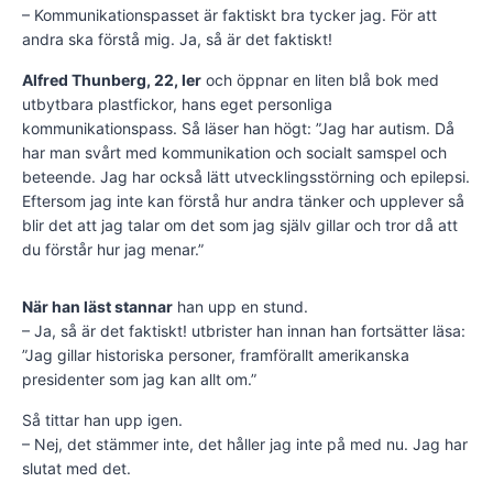
– Kommunikationspasset är faktiskt bra tycker jag. För att
andra ska förstå mig. Ja, så är det faktiskt!
Alfred Thunberg, 22, ler
och öppnar en liten blå bok med
utbytbara plastfickor, hans eget personliga
kommunikationspass. Så läser han högt: ”Jag har autism. Då
har man svårt med kommunikation och socialt samspel och
beteende. Jag har också lätt utvecklingsstörning och epilepsi.
Eftersom jag inte kan förstå hur andra tänker och upplever så
blir det att jag talar om det som jag själv gillar och tror då att
du förstår hur jag menar.”
När han läst stannar
han upp en stund.
– Ja, så är det faktiskt! utbrister han innan han fortsätter läsa:
”Jag gillar historiska personer, framförallt amerikanska
presidenter som jag kan allt om.”
Så tittar han upp igen.
– Nej, det stämmer inte, det håller jag inte på med nu. Jag har
slutat med det.