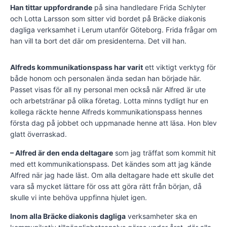
Han tittar uppfordrande
på sina handledare Frida Schlyter
och Lotta Larsson som sitter vid bordet på Bräcke diakonis
dagliga verksamhet i Lerum utanför Göteborg. Frida frågar om
han vill ta bort det där om presidenterna. Det vill han.
Alfreds kommunikationspass har varit
ett viktigt verktyg för
både honom och personalen ända sedan han började här.
Passet visas för all ny personal men också när Alfred är ute
och arbetstränar på olika företag. Lotta minns tydligt hur en
kollega räckte henne Alfreds kommunikationspass hennes
första dag på jobbet och uppmanade henne att läsa. Hon blev
glatt överraskad.
– Alfred är den enda deltagare
som jag träffat som kommit hit
med ett kommunikationspass. Det kändes som att jag kände
Alfred när jag hade läst. Om alla deltagare hade ett skulle det
vara så mycket lättare för oss att göra rätt från början, då
skulle vi inte behöva uppfinna hjulet igen.
Inom alla Bräcke diakonis dagliga
verksamheter ska en