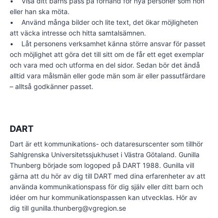
• Visa ditt barns pass på förhand för nya personer som hon
eller han ska möta.
• Använd många bilder och lite text, det ökar möjligheten
att väcka intresse och hitta samtalsämnen.
• Låt personens verksamhet känna större ansvar för passet
och möjlighet att göra det till sitt om de får ett eget exemplar
och vara med och utforma en del sidor. Sedan bör det ändå
alltid vara målsmän eller gode män som är eller passutfärdare
– alltså godkänner passet.
DART
Dart är ett kommunikations- och dataresurscenter som tillhör
Sahlgrenska Universitetssjukhuset i Västra Götaland. Gunilla
Thunberg började som logoped på DART 1988. Gunilla vill
gärna att du hör av dig till DART med dina erfarenheter av att
använda kommunikationspass för dig själv eller ditt barn och
idéer om hur kommunikationspassen kan utvecklas. Hör av
dig till gunilla.thunberg@vgregion.se