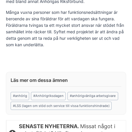
med bland annat Anhörigas Riksförbund.
Många vuxna personer som har funktionsnedsättningar är
beroende av sina föräldrar för att vardagen ska fungera.
Föräldrarna tvingas ta ett mycket stort ansvar när stödet från
samhället inte räcker till. Syftet med projektet är att ändra på
detta genom att ta reda på hur verkligheten ser ut och vad
som kan underlätta.
Post
#
anhörig
#
Anhörigriksdagen
#
anhörigvänliga arbetsgivare
Tags:
#
LSS (lagen om stöd och service till vissa funktionshindrade)
SENASTE NYHETERNA.
Missat något i