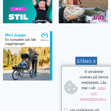
STÄNG X
Vi använder
cookies på denna
webbplats. Läs
mer i vår
data-
och
integritetspolicy
.
Jag godkänner att