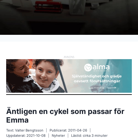
ANNONS
Äntligen en cykel som passar för
Emma
Text:
Valter Bengtsson
Publicerat:
2011-04-26
Uppdaterat:
2021-10-08
Nyheter
Lästid: cirka
3
minuter