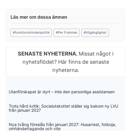
Post
#
funktionshinderpolitik
#
Per Frykman
#
tillgänglighet
Tags:
SENASTE NYHETERNA.
Missat något i
nyhetsflödet? Här finns de senaste
nyheterna.
Utanförskapet är dyrt – inte den personliga assistansen
Trots hård kritik: Socialutskottet ställer sig bakom ny LVU
från januari 2027
Nya tvång föreslås från januari 2027: Husarrest, fotboja,
omhändertagande och vite