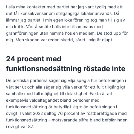
I alla mina kontakter med partiet har jag varit tydlig med att
det får konsekvenser om otillgängliga lokaler används. Då
lämnar jag partiet. I min egen lokalförening tog man till sig av
min kritik. Vårt årsmöte hölls inte tillsammans med
grannföreningen utan hemma hos en medlem. De stod upp för
mig. Men skadan var redan skedd, såret i mig är djupt.
24 procent med
funktionsnedsättning röstade inte
De politiska partierna säger sig vilja spegla hur befolkningen i
vårt ser ut och alla säger sig vilja verka för ett fullt tillgängligt
samhälle med full möjlighet till delaktighet. Fakta är att
exempelvis valdeltagandet bland personer med
funktionsnedsättning är betydligt lägre än befolkningen i
övrigt. I valet 2022 deltog 76 procent av röstberättigade med
funktionsnedsättning – motsvarande siffra bland befolkningen
i övrigt var 87.