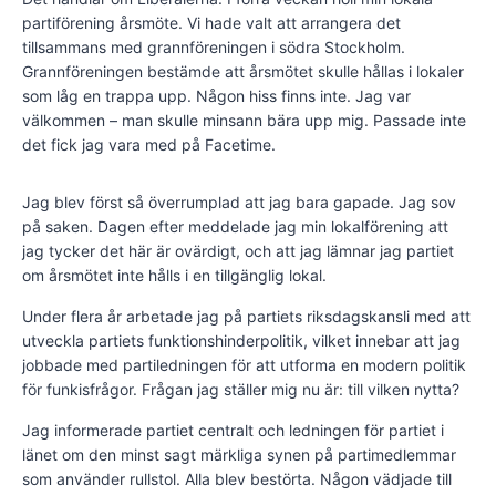
partiförening årsmöte. Vi hade valt att arrangera det
tillsammans med grannföreningen i södra Stockholm.
Grannföreningen bestämde att årsmötet skulle hållas i lokaler
som låg en trappa upp. Någon hiss finns inte. Jag var
välkommen – man skulle minsann bära upp mig. Passade inte
det fick jag vara med på Facetime.
Jag blev först så överrumplad att jag bara gapade. Jag sov
på saken. Dagen efter meddelade jag min lokalförening att
jag tycker det här är ovärdigt, och att jag lämnar jag partiet
om årsmötet inte hålls i en tillgänglig lokal.
Under flera år arbetade jag på partiets riksdagskansli med att
utveckla partiets funktionshinderpolitik, vilket innebar att jag
jobbade med partiledningen för att utforma en modern politik
för funkisfrågor. Frågan jag ställer mig nu är: till vilken nytta?
Jag informerade partiet centralt och ledningen för partiet i
länet om den minst sagt märkliga synen på partimedlemmar
som använder rullstol. Alla blev bestörta. Någon vädjade till