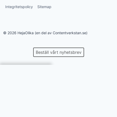
Integritetspolicy
Sitemap
© 2026 HejaOlika (en del av Contentverkstan.se)
Beställ vårt nyhetsbrev
Vi använder
cookies på denna
webbplats. Läs
mer i vår
data-
och
integritetspolicy
.
Jag godkänner att
mina uppgifter