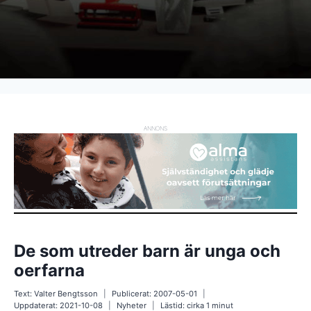
ANNONS
De som utreder barn är unga och
oerfarna
Text:
Valter Bengtsson
Publicerat:
2007-05-01
Uppdaterat:
2021-10-08
Nyheter
Lästid: cirka
1
minut