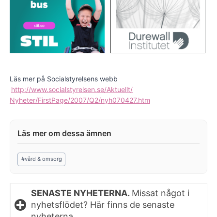
Läs mer på Socialstyrelsens webb
http://www.socialstyrelsen.se/Aktuellt/
Nyheter/FirstPage/2007/Q2/nyh070427.htm
Post
#
vård & omsorg
Tags:
SENASTE NYHETERNA.
Missat något i
nyhetsflödet? Här finns de senaste
nyheterna.