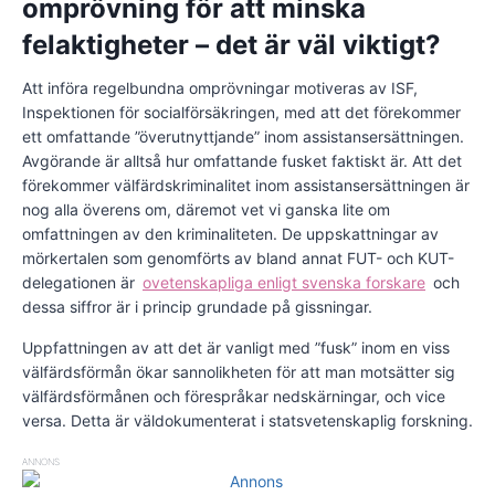
omprövning för att minska
felaktigheter – det är väl viktigt?
Att införa regelbundna omprövningar motiveras av ISF,
Inspektionen för socialförsäkringen, med att det förekommer
ett omfattande ”överutnyttjande” inom assistansersättningen.
Avgörande är alltså hur omfattande fusket faktiskt är. Att det
förekommer välfärdskriminalitet inom assistansersättningen är
nog alla överens om, däremot vet vi ganska lite om
omfattningen av den kriminaliteten. De uppskattningar av
mörkertalen som genomförts av bland annat FUT- och KUT-
delegationen är
ovetenskapliga enligt svenska forskare
och
dessa siffror är i princip grundade på gissningar.
Uppfattningen av att det är vanligt med ”fusk” inom en viss
välfärdsförmån ökar sannolikheten för att man motsätter sig
välfärdsförmånen och förespråkar nedskärningar, och vice
versa. Detta är väldokumenterat i statsvetenskaplig forskning.
ANNONS