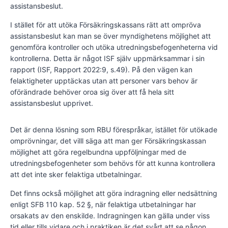
assistansbeslut.
I stället för att utöka Försäkringskassans rätt att ompröva
assistansbeslut kan man se över myndighetens möjlighet att
genomföra kontroller och utöka utredningsbefogenheterna vid
kontrollerna. Detta är något ISF själv uppmärksammar i sin
rapport (ISF, Rapport 2022:9, s.49). På den vägen kan
felaktigheter upptäckas utan att personer vars behov är
oförändrade behöver oroa sig över att få hela sitt
assistansbeslut upprivet.
Det är denna lösning som RBU förespråkar, istället för utökade
omprövningar, det villl säga att man ger Försäkringskassan
möjlighet att göra regelbundna uppföljningar med de
utredningsbefogenheter som behövs för att kunna kontrollera
att det inte sker felaktiga utbetalningar.
Det finns också möjlighet att göra indragning eller nedsättning
enligt SFB 110 kap. 52 §, när felaktiga utbetalningar har
orsakats av den enskilde. Indragningen kan gälla under viss
tid eller tills vidare och i praktiken är det svårt att se någon