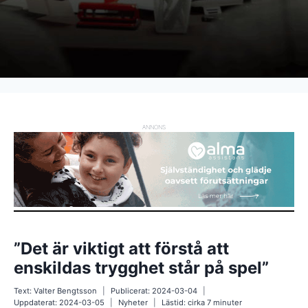
ANNONS
”Det är viktigt att förstå att
enskildas trygghet står på spel”
Text:
Valter Bengtsson
Publicerat:
2024-03-04
Uppdaterat:
2024-03-05
Nyheter
Lästid: cirka
7
minuter