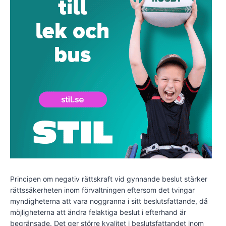
Principen om negativ rättskraft vid gynnande beslut stärker
rättssäkerheten inom förvaltningen eftersom det tvingar
myndigheterna att vara noggranna i sitt beslutsfattande, då
möjligheterna att ändra felaktiga beslut i efterhand är
begränsade. Det ger större kvalitet i beslutsfattandet inom