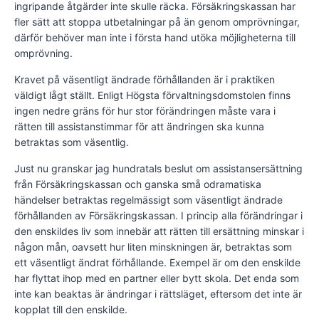
ingripande åtgärder inte skulle räcka. Försäkringskassan har
fler sätt att stoppa utbetalningar på än genom omprövningar,
därför behöver man inte i första hand utöka möjligheterna till
omprövning.
Kravet på väsentligt ändrade förhållanden är i praktiken
väldigt lågt ställt. Enligt Högsta förvaltningsdomstolen finns
ingen nedre gräns för hur stor förändringen måste vara i
rätten till assistanstimmar för att ändringen ska kunna
betraktas som väsentlig.
Just nu granskar jag hundratals beslut om assistansersättning
från Försäkringskassan och ganska små odramatiska
händelser betraktas regelmässigt som väsentligt ändrade
förhållanden av Försäkringskassan. I princip alla förändringar i
den enskildes liv som innebär att rätten till ersättning minskar i
någon mån, oavsett hur liten minskningen är, betraktas som
ett väsentligt ändrat förhållande. Exempel är om den enskilde
har flyttat ihop med en partner eller bytt skola. Det enda som
inte kan beaktas är ändringar i rättsläget, eftersom det inte är
kopplat till den enskilde.