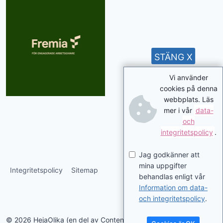
STÄNG X
Vi använder
cookies på denna
webbplats. Läs
mer i vår
data-
och
integritetspolicy
.
Jag godkänner att
mina uppgifter
Integritetspolicy
Sitemap
behandlas enligt vår
Information om data-
och integritetspolicy
.
© 2026 HejaOlika (en del av Contentverkstan.se)