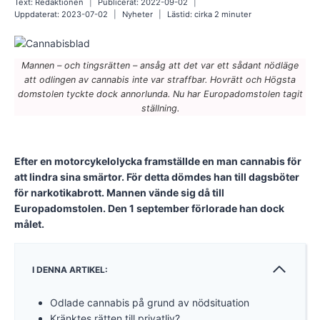
Text:
Redaktionen
Publicerat:
2022-09-02
Uppdaterat:
2023-07-02
Nyheter
Lästid: cirka
2
minuter
Mannen – och tingsrätten – ansåg att det var ett sådant nödläge
att odlingen av cannabis inte var straffbar. Hovrätt och Högsta
domstolen tyckte dock annorlunda. Nu har Europadomstolen tagit
ställning.
Efter en motorcykelolycka framställde en man cannabis för
att lindra sina smärtor. För detta dömdes han till dagsböter
för narkotikabrott. Mannen vände sig då till
Europadomstolen. Den 1 september förlorade han dock
målet.
I DENNA ARTIKEL:
Odlade cannabis på grund av nödsituation
Kränktes rätten till privatliv?