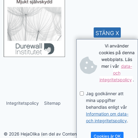
STÄNG X
Vi använder
cookies på denna
webbplats. Läs
mer i vår
data-
och
integritetspolicy
.
Jag godkänner att
mina uppgifter
Integritetspolicy
Sitemap
behandlas enligt vår
Information om data-
och integritetspolicy
.
© 2026 HejaOlika (en del av Contentverkstan.se)
Cookies är OK