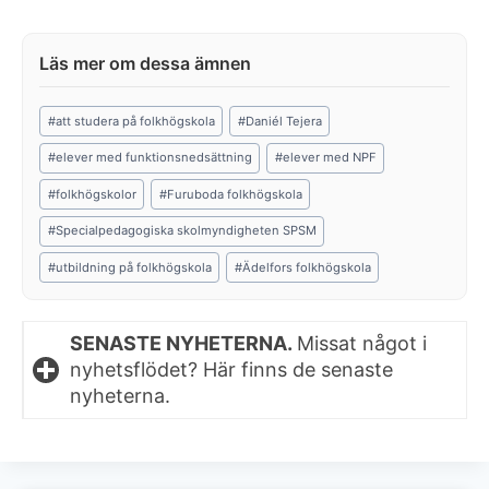
Post
#
att studera på folkhögskola
#
Daniél Tejera
Tags:
#
elever med funktionsnedsättning
#
elever med NPF
#
folkhögskolor
#
Furuboda folkhögskola
#
Specialpedagogiska skolmyndigheten SPSM
#
utbildning på folkhögskola
#
Ädelfors folkhögskola
SENASTE NYHETERNA.
Missat något i
nyhetsflödet? Här finns de senaste
nyheterna.