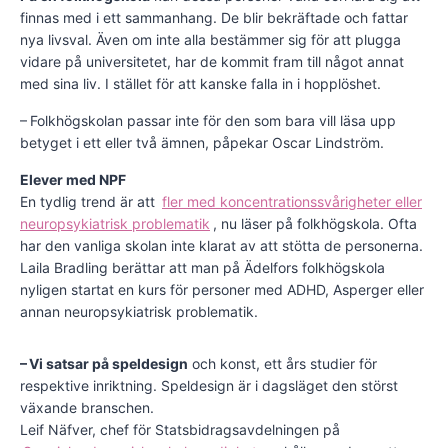
finnas med i ett sammanhang. De blir bekräftade och fattar
nya livsval. Även om inte alla bestämmer sig för att plugga
vidare på universitetet, har de kommit fram till något annat
med sina liv. I stället för att kanske falla in i hopplöshet.
– Folkhögskolan passar inte för den som bara vill läsa upp
betyget i ett eller två ämnen, påpekar Oscar Lindström.
Elever med NPF
En tydlig trend är att
fler med koncentrationssvårigheter eller
neuropsykiatrisk problematik
, nu läser på folkhögskola. Ofta
har den vanliga skolan inte klarat av att stötta de personerna.
Laila Bradling berättar att man på Ädelfors folkhögskola
nyligen startat en kurs för personer med ADHD, Asperger eller
annan neuropsykiatrisk problematik.
– Vi satsar på speldesign
och konst, ett års studier för
respektive inriktning. Speldesign är i dagsläget den störst
växande branschen.
Leif Näfver, chef för Statsbidragsavdel­ningen på