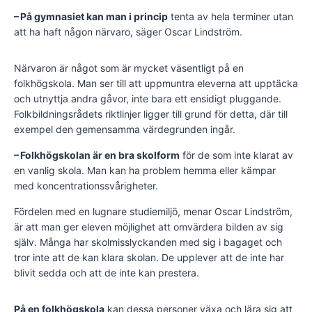
– På gymnasiet kan man i princip
tenta av hela terminer utan
att ha haft någon närvaro, säger Oscar Lindström.
Närvaron är något som är mycket väsentligt på en
folkhögskola. Man ser till att uppmuntra eleverna att upptäcka
och utnyttja andra gåvor, inte bara ett ensidigt pluggande.
Folkbildningsrådets riktlinjer ligger till grund för detta, där till
exempel den gemensamma värdegrunden ingår.
– Folkhögskolan är en bra skolform
för de som inte klarat av
en vanlig skola. Man kan ha problem hemma eller kämpar
med koncentrationssvårigheter.
Fördelen med en lugnare studiemiljö, menar Oscar Lindström,
är att man ger eleven möjlighet att omvärdera bilden av sig
själv. Många har skolmisslyckanden med sig i bagaget och
tror inte att de kan klara skolan. De upplever att de inte har
blivit sedda och att de inte kan prestera.
På en folkhögskola
kan dessa personer växa och lära sig att