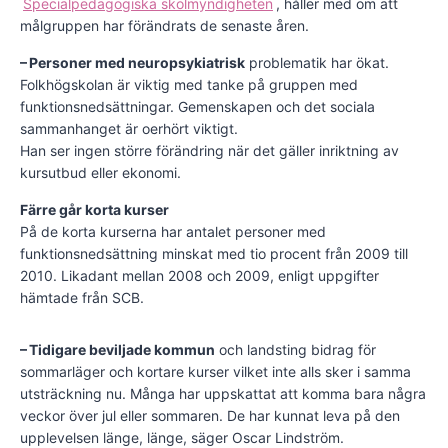
Specialpedagogiska skolmyndigheten
, håller med om att
målgruppen har förändrats de senaste åren.
– Personer med neuropsykiatrisk
problematik har ökat.
Folkhögskolan är viktig med tanke på gruppen med
funktionsnedsättningar. Gemenskapen och det sociala
sammanhanget är oerhört viktigt.
Han ser ingen större förändring när det gäller inriktning av
kursutbud eller ekonomi.
Färre går korta kurser
På de korta kurserna har antalet personer med
funktionsnedsättning minskat med tio procent från 2009 till
2010. Likadant mellan 2008 och 2009, enligt uppgifter
hämtade från SCB.
– Tidigare beviljade kommun
och landsting bidrag för
sommarläger och kortare kurser vilket inte alls sker i samma
utsträckning nu. Många har uppskattat att komma bara några
veckor över jul eller sommaren. De har kunnat leva på den
upplevelsen länge, länge, säger Oscar Lindström.