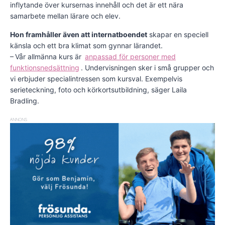
inflytande över kursernas innehåll och det är ett nära
samarbete mellan lärare och elev.
Hon framhåller även att internatboendet
skapar en speciell
känsla och ett bra klimat som gynnar lärandet.
– Vår allmänna kurs är
anpassad för personer med
funktionsnedsättning
. Un­dervisningen sker i små grupper och
vi erbjuder specialintressen som kursval. Exempelvis
serieteckning, foto och körkortsutbildning, säger Laila
Bradling.
ANNONS