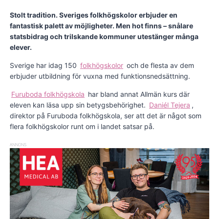
Stolt tradition. Sveriges folkhögskolor erbjuder en
fantastisk palett av möjligheter. Men hot finns – snålare
statsbidrag och trilskande kommuner utestänger många
elever.
Sverige har idag 150
folkhögskolor
och de flesta av dem
erbjuder utbildning för vuxna med funktionsnedsättning.
Furuboda folkhögskola
har bland annat Allmän kurs där
eleven kan läsa upp sin betygsbehörighet.
Daniél Tejera
,
direktor på Furuboda folkhögskola, ser att det är något som
flera folkhögskolor runt om i landet satsar på.
ANNONS