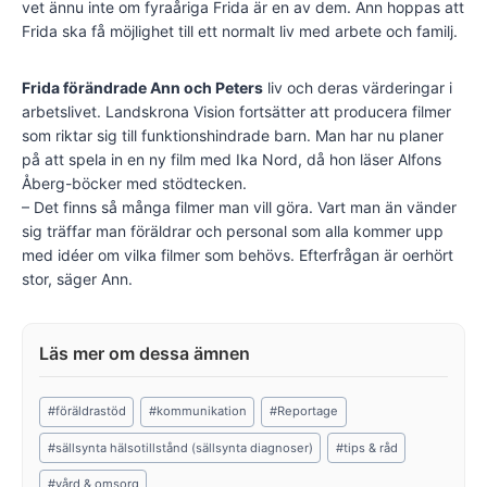
vet ännu inte om fyraåriga Frida är en av dem. Ann hoppas att
Frida ska få möjlighet till ett normalt liv med arbete och familj.
Frida förändrade Ann och Peters
liv och deras värderingar i
arbetslivet. Landskrona Vision fortsätter att producera filmer
som riktar sig till funktionshindrade barn. Man har nu planer
på att spela in en ny film med Ika Nord, då hon läser Alfons
Åberg-böcker med stödtecken.
– Det finns så många filmer man vill göra. Vart man än vänder
sig träffar man föräldrar och personal som alla kommer upp
med idéer om vilka filmer som behövs. Efterfrågan är oerhört
stor, säger Ann.
Post
#
föräldrastöd
#
kommunikation
#
Reportage
Tags:
#
sällsynta hälsotillstånd (sällsynta diagnoser)
#
tips & råd
#
vård & omsorg