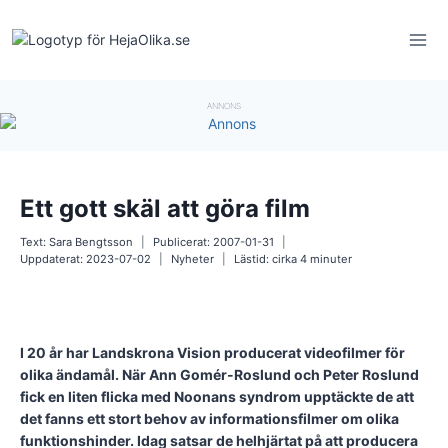
Skip
to
content
ANNONS
Ett gott skäl att göra film
Text:
Sara Bengtsson
Publicerat:
2007-01-31
Uppdaterat:
2023-07-02
Nyheter
Lästid: cirka
4
minuter
I 20 år har Landskrona Vision producerat videofilmer för
olika ändamål. När Ann Gomér-Roslund och Peter Roslund
fick en liten flicka med Noonans syndrom upptäckte de att
det fanns ett stort behov av informationsfilmer om olika
funktionshinder. Idag satsar de helhjärtat på att producera