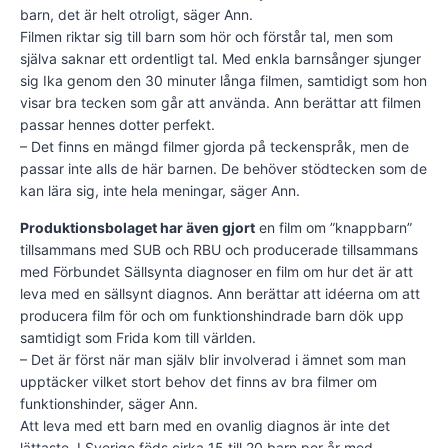
barn, det är helt otroligt, säger Ann.
Filmen riktar sig till barn som hör och förstår tal, men som
själva saknar ett ordentligt tal. Med enkla barnsånger sjunger
sig Ika genom den 30 minuter långa filmen, samtidigt som hon
visar bra tecken som går att använda. Ann berättar att filmen
passar hennes dotter perfekt.
– Det finns en mängd filmer gjorda på teckenspråk, men de
passar inte alls de här barnen. De behöver stödtecken som de
kan lära sig, inte hela meningar, säger Ann.
Produktionsbolaget har även gjort
en film om ”knappbarn”
tillsammans med SUB och RBU och producerade tillsammans
med Förbundet Sällsynta diagnoser en film om hur det är att
leva med en sällsynt diagnos. Ann berättar att idéerna om att
producera film för och om funktionshindrade barn dök upp
samtidigt som Frida kom till världen.
– Det är först när man själv blir involverad i ämnet som man
upptäcker vilket stort behov det finns av bra filmer om
funktionshinder, säger Ann.
Att leva med ett barn med en ovanlig diagnos är inte det
lättaste. I Sverige föds cirka 15 till 20 barn per år med