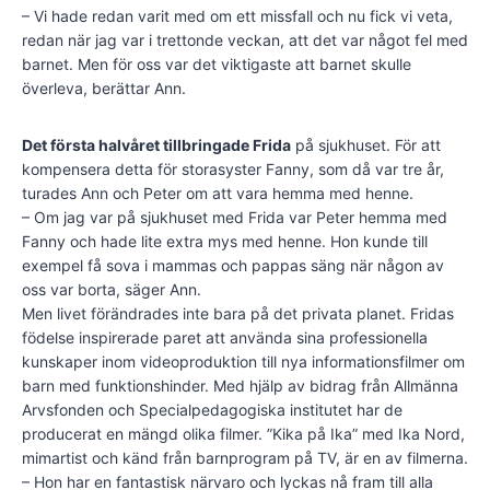
– Vi hade redan varit med om ett missfall och nu fick vi veta,
redan när jag var i trettonde veckan, att det var något fel med
barnet. Men för oss var det viktigaste att barnet skulle
överleva, berättar Ann.
Det första halvåret tillbringade Frida
på sjukhuset. För att
kompensera detta för storasyster Fanny, som då var tre år,
turades Ann och Peter om att vara hemma med henne.
– Om jag var på sjukhuset med Frida var Peter hemma med
Fanny och hade lite extra mys med henne. Hon kunde till
exempel få sova i mammas och pappas säng när någon av
oss var borta, säger Ann.
Men livet förändrades inte bara på det privata planet. Fridas
födelse inspirerade paret att använda sina professionella
kunskaper inom videoproduktion till nya informationsfilmer om
barn med funktionshinder. Med hjälp av bidrag från Allmänna
Arvsfonden och Specialpedagogiska institutet har de
producerat en mängd olika filmer. ”Kika på Ika” med Ika Nord,
mimartist och känd från barnprogram på TV, är en av filmerna.
– Hon har en fantastisk närvaro och lyckas nå fram till alla