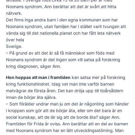
Noonans syndrom. Ann berättar att det är svårt att hitta
nätverk.
Det finns inga andra barn i den egna kommunen som har
Noonans syndrom, utan familjen har i stället varit tvungen att
vända sig till det nationella planet och har fått leta nätverk
över hela
Sverige.
– På grund av att det är så få människor som föds med
Noonans syndrom är det ingen som vill satsa på forskning
kring diagnosen, säger Ann.
Hon hoppas att man i framtiden
kan satsa mer på forskning
kring funktionshindret. Idag vet man inte varför barnen
matvägrar de första åren. Det kan dröja upp till tioårsåldern
innan de börjar äta själva.
– Som förälder undrar man ju om det är någonting som händer
i kroppen som gör att de börjar äta, eller om det bara är en
social kunskap, att de lär sig att de borde äta? säger Ann.
Framtiden för Frida är oviss. Ann berättar att en del av barnen
med Noonans syndrom har en lätt utvecklingsstörning. Man