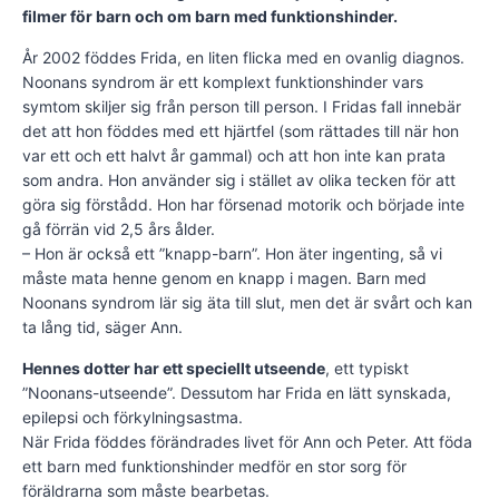
filmer för barn och om barn med funktionshinder.
År 2002 föddes Frida, en liten flicka med en ovanlig diagnos.
Noonans syndrom är ett komplext funktionshinder vars
symtom skiljer sig från person till person. I Fridas fall innebär
det att hon föddes med ett hjärtfel (som rättades till när hon
var ett och ett halvt år gammal) och att hon inte kan prata
som andra. Hon använder sig i stället av olika tecken för att
göra sig förstådd. Hon har försenad motorik och började inte
gå förrän vid 2,5 års ålder.
– Hon är också ett ”knapp-barn”. Hon äter ingenting, så vi
måste mata henne genom en knapp i magen. Barn med
Noonans syndrom lär sig äta till slut, men det är svårt och kan
ta lång tid, säger Ann.
Hennes dotter har ett speciellt utseende
, ett typiskt
”Noonans-utseende”. Dessutom har Frida en lätt synskada,
epilepsi och förkylningsastma.
När Frida föddes förändrades livet för Ann och Peter. Att föda
ett barn med funktionshinder medför en stor sorg för
föräldrarna som måste bearbetas.