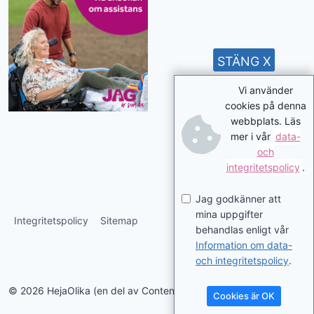
STÄNG X
Vi använder
cookies på denna
webbplats. Läs
mer i vår
data-
och
integritetspolicy
.
Jag godkänner att
mina uppgifter
Integritetspolicy
Sitemap
behandlas enligt vår
Information om data-
och integritetspolicy
.
© 2026 HejaOlika (en del av Contentverkstan.se)
Cookies är OK