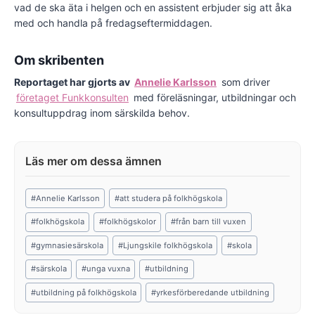
vad de ska äta i helgen och en assistent erbjuder sig att åka
med och handla på fredags­eftermiddagen.
Om skribenten
Reportaget har gjorts av
Annelie Karlsson
som driver
företaget Funkkonsulten
med föreläsningar, utbildningar och
konsultuppdrag inom särskilda behov.
Post
#
Annelie Karlsson
#
att studera på folkhögskola
Tags:
#
folkhögskola
#
folkhögskolor
#
från barn till vuxen
#
gymnasiesärskola
#
Ljungskile folkhögskola
#
skola
#
särskola
#
unga vuxna
#
utbildning
#
utbildning på folkhögskola
#
yrkesförberedande utbildning