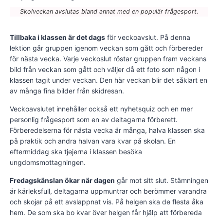
Skolveckan avslutas bland annat med en populär frågesport.
Tillbaka i klassen är det dags
för veckoavslut. På denna
lektion går gruppen igenom veckan som gått och förbereder
för nästa vecka. Varje veckoslut röstar gruppen fram veckans
bild från veckan som gått och väljer då ett foto som någon i
klassen tagit under veckan. Den här veckan blir det såklart en
av många fina bilder från skidresan.
Veckoavslutet innehåller också ett nyhetsquiz och en mer
personlig frågesport som en av deltagarna förberett.
Förberedelserna för nästa vecka är många, halva klassen ska
på praktik och andra halvan vara kvar på skolan. En
eftermiddag ska tjejerna i klassen besöka
ungdomsmottagningen.
Fredagskänslan ökar när dagen
går mot sitt slut. Stämningen
är kärleksfull, deltagarna uppmuntrar och berömmer varandra
och skojar på ett avslappnat vis. På helgen ska de flesta åka
hem. De som ska bo kvar över helgen får hjälp att förbereda