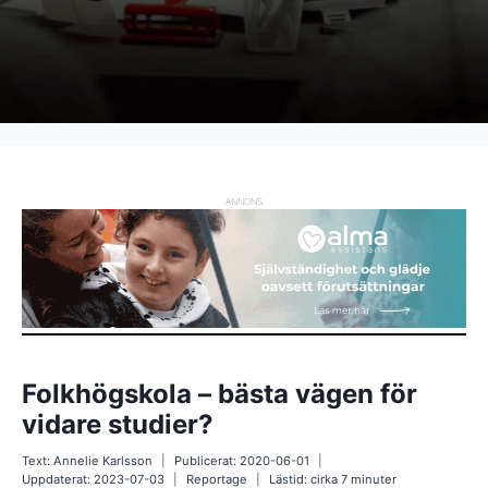
ANNONS
Folkhögskola – bästa vägen för
vidare studier?
Text:
Annelie Karlsson
Publicerat:
2020-06-01
Uppdaterat:
2023-07-03
Reportage
Lästid: cirka
7
minuter