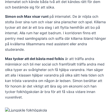
internatet och kände båda två att det kändes rätt för dem
och bestämde sig för att söka.
Simon och Max visar runt
på internatet. De är nöjda och
stolta över sina rum och visar sina planscher och spel. Killarna
tycker att det är ett bra steg i att flytta hemifrån att bo på
internat. Alla rum har eget badrum. I korridoren finns ett
pentry med samlingsplats och soffa där killarna ibland hänger
på kvällarna tillsammans med assistent eller andra
studerande.
Max tycker att det bästa med folkis
är att träffa andra
människor och bli mer social och framförallt träffa andra med
olika typer av svårigheter och få hjälpa varandra. Han säger
att alla i klassen hjälper varandra på olika sätt hela tiden och
kan trösta varandra om någon är ledsen. Simon berättar att
för honom är det viktigt att lära sig om ekonomi och han
tycker folkhögskolan är bra för att få växa vidare innan
vuxenlivet.