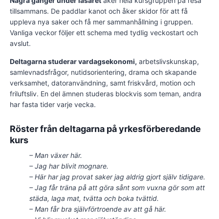
Några gånger under läsåret
åker hela kursgruppen på resa
tillsammans. De paddlar kanot och åker skidor för att få
uppleva nya saker och få mer sammanhållning i gruppen.
Vanliga veckor följer ett schema med tydlig veckostart och
avslut.
Deltagarna studerar vardagsekonomi,
arbetslivskunskap,
samlevnadsfrågor, nutidsorientering, drama och skapande
verksamhet, datoranvändning, samt friskvård, motion och
friluftsliv. En del ämnen studeras blockvis som teman, andra
har fasta tider varje vecka.
Röster från deltagarna på yrkesförberedande
kurs
– Man växer här.
– Jag har blivit mognare.
– Här har jag provat saker jag aldrig gjort själv tidigare.
– Jag får träna på att göra sånt som vuxna gör som att
städa, laga mat, tvätta och boka tvättid.
– Man får bra självförtroende av att gå här.