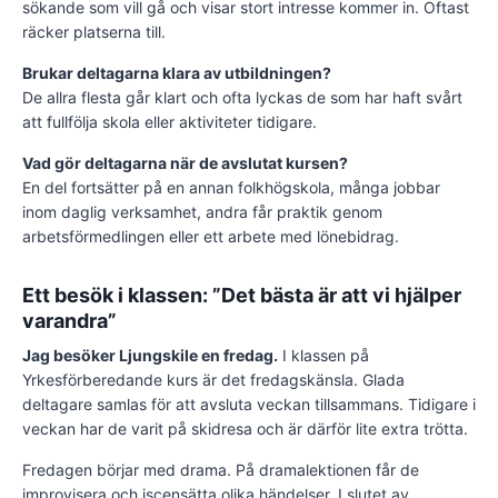
sökande som vill gå och visar stort intresse kommer in. Oftast
räcker platserna till.
Brukar deltagarna klara av utbildningen?
De allra flesta går klart och ofta lyckas de som har haft svårt
att fullfölja skola eller aktiviteter tidigare.
Vad gör deltagarna när de avslutat kursen?
En del fortsätter på en annan folkhögskola, många jobbar
inom daglig verksamhet, andra får praktik genom
arbetsförmedlingen eller ett arbete med lönebidrag.
Ett besök i klassen: ”Det bästa är att vi hjälper
varandra”
Jag besöker Ljungskile en fredag.
I klassen på
Yrkesförberedande kurs är det fredagskänsla. Glada
deltagare samlas för att avsluta veckan tillsammans. Tidigare i
veckan har de varit på skidresa och är därför lite extra trötta.
Fredagen börjar med drama. På dramalektionen får de
improvisera och iscensätta olika händelser. I slutet av