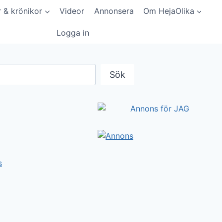
r & krönikor
Videor
Annonsera
Om HejaOlika
Logga in
Sök