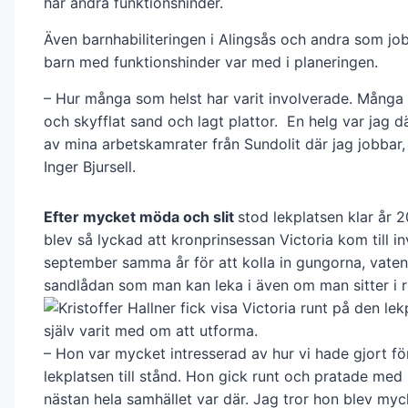
har andra funktionshinder.
Även barnhabiliteringen i Alingsås och andra som j
barn med funktionshinder var med i planeringen.
– Hur många som helst har varit involverade. Många 
och skyfflat sand och lagt plattor. En helg var jag 
av mina arbetskamrater från Sundolit där jag jobbar,
Inger Bjursell.
Efter mycket möda och slit
stod lekplatsen klar år 
blev så lyckad att kronprinsessan Victoria kom till in
september samma år för att kolla in gungorna, vate
sandlådan som man kan leka i även om man sitter i ru
– Hon var mycket intresserad av hur vi hade gjort för
lekplatsen till stånd. Hon gick runt och pratade me
nästan hela samhället var där. Jag tror hon blev myc