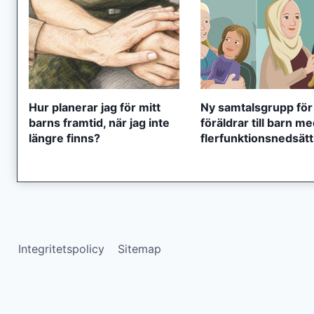
Hur planerar jag för mitt
Ny samtalsgrupp för
barns framtid, när jag inte
föräldrar till barn m
längre finns?
flerfunktionsnedsät
Integritetspolicy
Sitemap