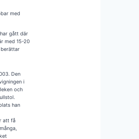
obbar med
har gått där
där med 15-20
 berättar
2003. Den
vigningen i
nleken och
llstol.
 att få
d många,
ket