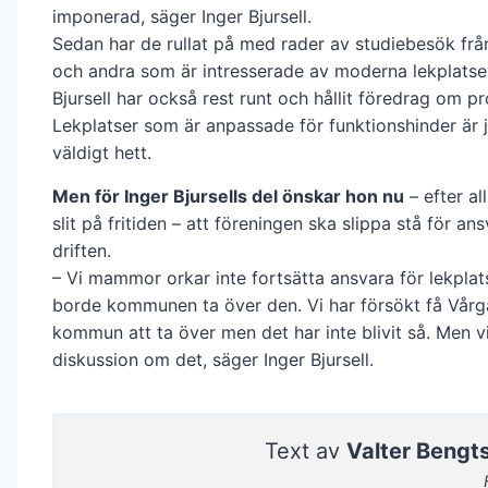
imponerad, säger Inger Bjursell.
Sedan har de rullat på med rader av studiebesök f
och andra som är intresserade av moderna lekplatser
Bjursell har också rest runt och hållit föredrag om pr
Lekplatser som är anpassade för funktionshinder är j
väldigt hett.
Men för Inger Bjursells del önskar hon nu
– efter al
slit på fritiden – att föreningen ska slippa stå för an
driften.
– Vi mammor orkar inte fortsätta ansvara för lekplat
borde kommunen ta över den. Vi har försökt få Vårg
kommun att ta över men det har inte blivit så. Men v
diskussion om det, säger Inger Bjursell.
Text av
Valter Bengt