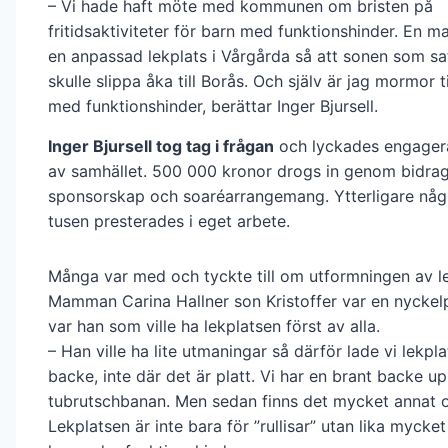
– Vi hade haft möte med kommunen om bristen på
fritidsaktiviteter för barn med funktionshinder. En m
en anpassad lekplats i Vårgårda så att sonen som satt
skulle slippa åka till Borås. Och själv är jag mormor ti
med funktionshinder, berättar Inger Bjursell.
Inger Bjursell tog tag i frågan
och lyckades engagera
av samhället. 500 000 kronor drogs in genom bidrag
sponsorskap och soaréarrangemang. Ytterligare någ
tusen presterades i eget arbete.
Många var med och tyckte till om utformningen av l
Mamman Carina Hallner son Kristoffer var en nyckel
var han som ville ha lekplatsen först av alla.
– Han ville ha lite utmaningar så därför lade vi lekpla
backe, inte där det är platt. Vi har en brant backe upp
tubrutschbanan. Men sedan finns det mycket annat 
Lekplatsen är inte bara för ”rullisar” utan lika mycke