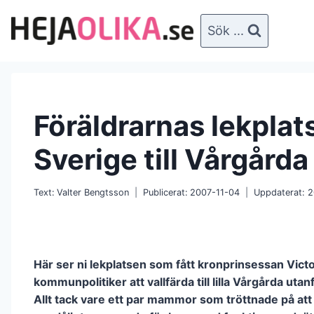
Skip
to
Sök ...
content
Föräldrarnas lekplat
Sverige till Vårgårda
Text:
Valter Bengtsson
Publicerat:
2007-11-04
Uppdaterat:
2
Här ser ni lekplatsen som fått kronprinsessan Vict
kommunpolitiker att vallfärda till lilla Vårgårda utan
Allt tack vare ett par mammor som tröttnade på att