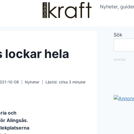
Nyheter, guide
Sök
s lockar hela
ANNONS
021-10-08
Nyheter
Lästid: cirka
3
minuter
oria och
för Alingsås.
 lekplatserna