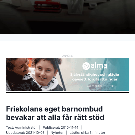
ANNONS
Friskolans eget barnombud
bevakar att alla får rätt stöd
Text:
Administratör
Publicerat:
2010-11-14
Uppdaterat:
2021-10-08
Nyheter
Lästid: cirka
3
minuter