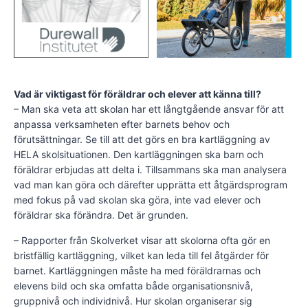
Vad är viktigast för föräldrar och elever att känna till?
– Man ska veta att skolan har ett långtgående ansvar för att
anpassa verksamheten efter barnets behov och
förutsättningar. Se till att det görs en bra kartläggning av
HELA skolsituationen. Den kartläggningen ska barn och
föräldrar erbjudas att delta i. Tillsammans ska man analysera
vad man kan göra och därefter upprätta ett åtgärdsprogram
med fokus på vad skolan ska göra, inte vad elever och
föräldrar ska förändra. Det är grunden.
– Rapporter från Skolverket visar att skolorna ofta gör en
bristfällig kartläggning, vilket kan leda till fel åtgärder för
barnet. Kartläggningen måste ha med föräldrarnas och
elevens bild och ska omfatta både organisationsnivå,
gruppnivå och individnivå. Hur skolan organiserar sig