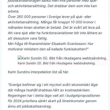
jobbskatteavdragen sänks men inte personer med sjuk-
och aktivitetsersättning. Det drabbar dem som inte kan
arbeta.
Över 260 000 personer i Sverige lever på sjuk- eller
aktivitetsersättning. Många får knappt 10 000 kronor i
månaden innan skatten är betald. Det är svårt att leva på.
Att vara sjuk eller ha funktionsvariationer blir inte lättare av
att dessutom vara fattig.
Min fråga till finansminister Elisabeth Svantesson: Hur
motiverar ministern den så kallade funkisskatten?”
Karin Sundin (S). Bild från riksdagens webbsändning.
Karin Sundins interpellation löd så här:
”Sverige befinner sig i ett mycket svårt ekonomiskt läge
där många hushåll drabbas hårt av kostnadskrisen.
Regeringen har i detta läge valt att i budgetpropositionen
för 2024 prioritera sänkt skatt på löneinkomster genom
ännu ett jobbskatteavdrag.