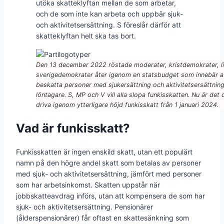
utöka skatteklyftan mellan de som arbetar,
och de som inte kan arbeta och uppbär sjuk-
och aktivitetsersättning. S föreslår därför att
skatteklyftan helt ska tas bort.
Den 13 december 2022 röstade moderater, kristdemokrater, li
sverigedemokrater åter igenom en statsbudget som innebär att
beskatta personer med sjukersättning och aktivitetsersättning
löntagare. S, MP och V vill alla slopa funkisskatten. Nu är det 
driva igenom ytterligare höjd funkisskatt från 1 januari 2024.
Vad är funkisskatt?
Funkisskatten är ingen enskild skatt, utan ett populärt
namn på den högre andel skatt som betalas av personer
med sjuk- och aktivitetsersättning, jämfört med personer
som har arbetsinkomst. Skatten uppstår när
jobbskatteavdrag införs, utan att kompensera de som har
sjuk- och aktivitetsersättning. Pensionärer
(ålderspensionärer) får oftast en skattesänkning som