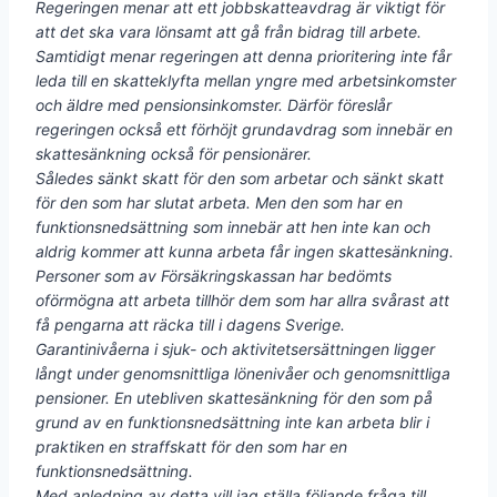
Regeringen menar att ett jobbskatteavdrag är viktigt för
att det ska vara lönsamt att gå från bidrag till arbete.
Samtidigt menar regeringen att denna prioritering inte får
leda till en skatteklyfta mellan yngre med arbetsinkomster
och äldre med pensionsinkomster. Därför föreslår
regeringen också ett förhöjt grundavdrag som innebär en
skattesänkning också för pensionärer.
Således sänkt skatt för den som arbetar och sänkt skatt
för den som har slutat arbeta. Men den som har en
funktionsnedsättning som innebär att hen inte kan och
aldrig kommer att kunna arbeta får ingen skattesänkning.
Personer som av Försäkringskassan har bedömts
oförmögna att arbeta tillhör dem som har allra svårast att
få pengarna att räcka till i dagens Sverige.
Garantinivåerna i sjuk- och aktivitetsersättningen ligger
långt under genomsnittliga lönenivåer och genomsnittliga
pensioner. En utebliven skattesänkning för den som på
grund av en funktionsnedsättning inte kan arbeta blir i
praktiken en straffskatt för den som har en
funktionsnedsättning.
Med anledning av detta vill jag ställa följande fråga till