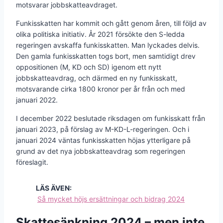
motsvarar jobbskatteavdraget.
Funkisskatten har kommit och gått genom åren, till följd av
olika politiska initiativ. År 2021 försökte den S-ledda
regeringen avskaffa funkisskatten. Man lyckades delvis.
Den gamla funkisskatten togs bort, men samtidigt drev
oppositionen (M, KD och SD) igenom ett nytt
jobbskatteavdrag, och därmed en ny funkisskatt,
motsvarande cirka 1800 kronor per år från och med
januari 2022.
I december 2022 beslutade riksdagen om funkisskatt från
januari 2023, på förslag av M-KD-L-regeringen. Och i
januari 2024 väntas funkisskatten höjas ytterligare på
grund av det nya jobbskatteavdrag som regeringen
föreslagit.
LÄS ÄVEN:
Så mycket höjs ersättningar och bidrag 2024
Skattesänkning 2024 – men inte