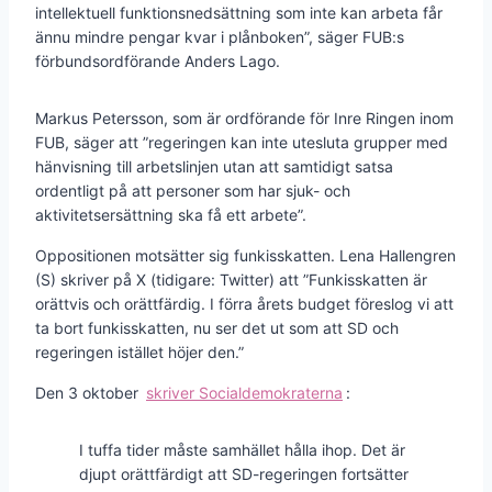
intellektuell funktionsnedsättning som inte kan arbeta får
ännu mindre pengar kvar i plånboken”, säger FUB:s
förbundsordförande Anders Lago.
Markus Petersson, som är ordförande för Inre Ringen inom
FUB, säger att ”r
egeringen kan inte utesluta grupper med
hänvisning till arbetslinjen utan att samtidigt satsa
ordentligt på att personer som har sjuk- och
aktivitetsersättning ska få ett arbete”.
Oppositionen motsätter sig funkisskatten. Lena Hallengren
(S) skriver på X (tidigare: Twitter) att
”Funkisskatten är
orättvis och orättfärdig. I förra årets budget föreslog vi att
ta bort funkisskatten, nu ser det ut som att SD och
regeringen istället höjer den.”
Den 3 oktober
skriver Socialdemokraterna
:
I tuffa tider måste samhället hålla ihop. Det är
djupt orättfärdigt att SD-regeringen fortsätter