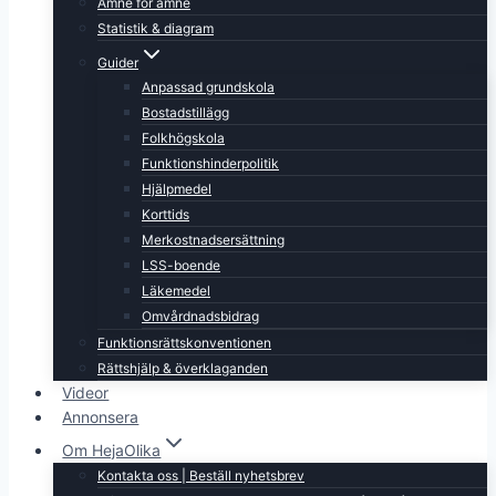
Ämne för ämne
Statistik & diagram
Guider
Anpassad grundskola
Bostadstillägg
Folkhögskola
Funktionshinderpolitik
Hjälpmedel
Korttids
Merkostnadsersättning
LSS-boende
Läkemedel
Omvårdnadsbidrag
Funktionsrättskonventionen
Rättshjälp & överklaganden
Videor
Annonsera
Om HejaOlika
Kontakta oss | Beställ nyhetsbrev