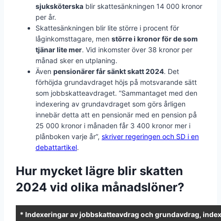
sjuksköterska
blir skattesänkningen 14 000 kronor
per år.
Skattesänkningen blir lite större i procent för
låginkomsttagare, men
större i kronor för de som
tjänar lite mer
. Vid inkomster över 38 kronor per
månad sker en utplaning.
Även
pensionärer får sänkt skatt 2024
. Det
förhöjda grundavdraget höjs på motsvarande sätt
som jobbskatteavdraget. ”Sammantaget med den
indexering av grundavdraget som görs årligen
innebär detta att en pensionär med en pension på
25 000 kronor i månaden får 3 400 kronor mer i
plånboken varje år”,
skriver regeringen och SD i en
debattartikel
.
Hur mycket lägre blir skatten
2024 vid olika månadslöner?
* Indexeringar av jobbskatteavdrag och grundavdrag, index