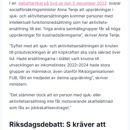
I en
debattartikel på Svd.se den 5 december 2023
svarar
socialförsäkringsminister Anna Tenje att uppräkningar i
sjuk- och aktivitets­ersättningen kommer personer med
intellektuell funktions­nedsättning som har aktivitets­
ersättning till del. ”Inga andra samhälls­grupper får så höga
uppräkningar för kostnads­ökningarna”, skriver Anna Tenje.
”Syftet med att sjuk- och aktivitets­ersättningen är knuten
till prisutvecklingen är att köpkraften ska vara säkrad över
tid. Hade ersättningarna i stället varit knutna till
utvecklingen av inkomst­index 2022–2024 hade stora
grupper av människor, även utanför Riksorganisationen
FUB, fått en tredjedel av denna uppräkning”, skriver
ministern.
”Det stämmer dock att en person med sjuk- eller
aktivitets­ersättning inte får motsvarande skatte­lättnad
som fås av jobbskatte­avdraget.”
Riksdagsdebatt: S kräver att