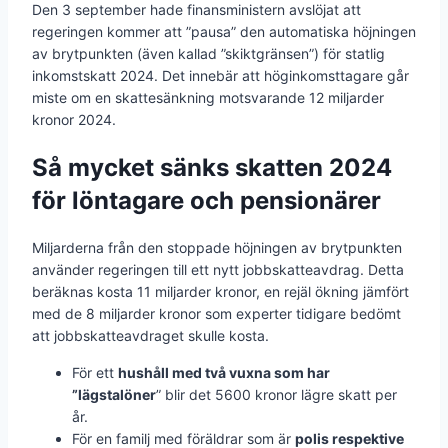
Den 3 september hade finansministern avslöjat att
regeringen kommer att ”pausa” den automatiska höjningen
av brytpunkten (även kallad ”skiktgränsen”) för statlig
inkomstskatt 2024. Det innebär att höginkomsttagare går
miste om en skattesänkning motsvarande 12 miljarder
kronor 2024.
Så mycket sänks skatten 2024
för löntagare och pensionärer
Miljarderna från den stoppade höjningen av brytpunkten
använder regeringen till ett nytt jobbskatteavdrag. Detta
beräknas kosta 11 miljarder kronor, en rejäl ökning jämfört
med de 8 miljarder kronor som experter tidigare bedömt
att jobbskatteavdraget skulle kosta.
För ett
hushåll med två vuxna som har
”lägstalöner
” blir det 5600 kronor lägre skatt per
år.
För en familj med föräldrar som är
polis respektive