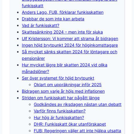
funkisskatt
Anders Lago, FUB, förklarar funkisskatten
Drabbar de som inte kan arbeta
Vad är funkisskatt?
Skattesänkning 2024 – men inte för sjuka
Ulf Kristersson: Vi kommer att strama åt bidragen
Ingen höjd brytpunkt 2024 för höginkomsttagare
Så mycket sänks skatten 2024 för löntagare och
pensionärer
Hur mycket lägre blir skatten 2024 vid olika
månadslöner?
Ser över systemet för höjd brytpunkt
Oklart om uppräkningar inför 2025
Bidragen som varje år höjs med inflationen
Striden om funkisskatt har pågått länge
Godkändes av riksdagen nästan utan debatt
Varför finns funkisskatten?
Hur hög är funkisskatten?
DHR: Funkisskatt ökar utanförskapet
FUB: Regeringen väljer att inte hjälpa utsatta