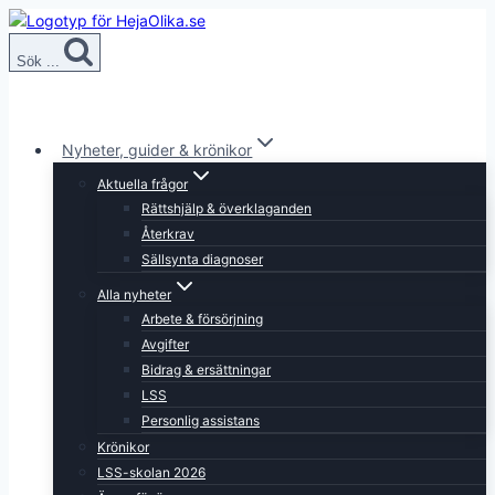
Skip
to
Sök ...
content
Nyheter, guider & krönikor
Aktuella frågor
Rättshjälp & överklaganden
Återkrav
Sällsynta diagnoser
Alla nyheter
Arbete & försörjning
Avgifter
Bidrag & ersättningar
LSS
Personlig assistans
Krönikor
LSS-skolan 2026