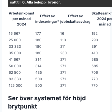
satt till 0. Alla belopp i kronor.
Arbetsinkomst
Skattesänk
Effekt av
Effekt av
per månad
2024 pe
indexeringar*
jobbskatteavdrag
2024
månad
16 667
177
16
192
25 000
180
113
293
33 333
180
211
391
35 000
180
230
410
41 667
314
271
585
50 000
314
271
585
62 500
435
271
706
83 333
500
271
770
125 000
500
271
770
Ser över systemet för höjd
brytpunkt