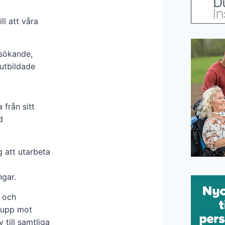
ll att våra
ssökande,
lutbildade
a från sitt
d
 att utarbeta
gar.
 och
 upp mot
 till samtliga