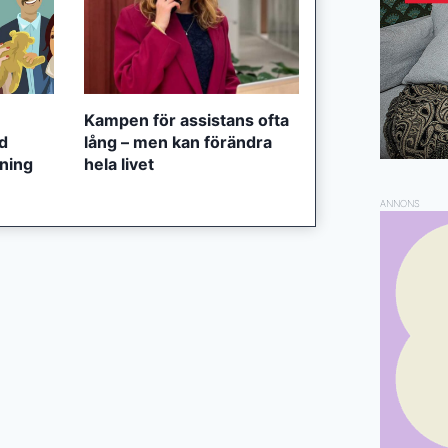
Kampen för assistans ofta
ed
lång – men kan förändra
tning
hela livet
ANNONS