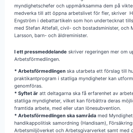
myndighetschefer och uppmärksamma dem på vikten
medverka till att öppna arbetslivet för fler, skriver Hi
Engström i debattartikeln som hon undertecknat til
med Stefan Attefall, civil- och bostadsminister, och 
Larsson, barn- och äldreminister.
I ett pressmeddelande
skriver regeringen mer om up
Arbetsförmedlingen.
* Arbetsförmedlingen
ska utarbeta ett förslag till hu
praktikantprogram i statliga myndigheter kan utfor
genomföras.
* Syftet är
att deltagarna ska få erfarenhet av arbet
statliga myndigheter, vilket kan förbättra deras möjlig
framtida arbete, med eller utan lönesubvention.
* Arbetsförmedlingen ska samråda
med Myndighete
handikappolitisk samordning (Handisam), Försäkring
Arbetsmiljöverket och Arbetsgivarverket samt med d