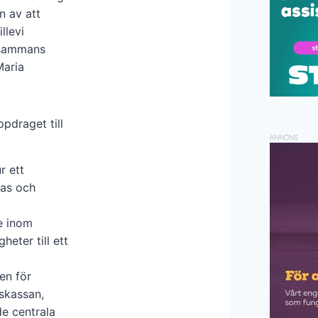
 av att
llevi
lsammans
Maria
pdraget till
ANNONS
r ett
mas och
e inom
heter till ett
n för
skassan,
e centrala