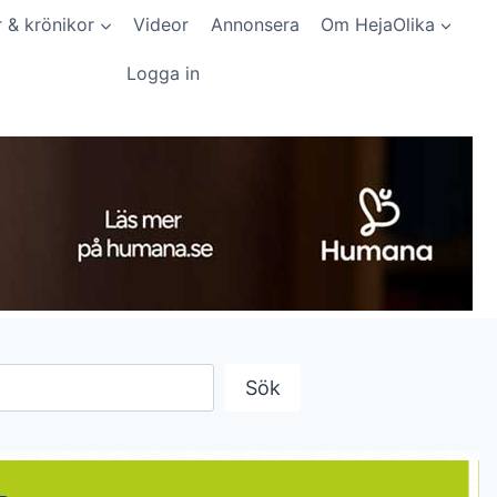
r & krönikor
Videor
Annonsera
Om HejaOlika
Logga in
Sök