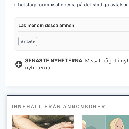
arbetstagarorganisationerna på det statliga avtalso
Post
#
arbete
Tags:
SENASTE NYHETERNA.
Missat något i ny
nyheterna.
INNEHÅLL FRÅN ANNONSÖRER