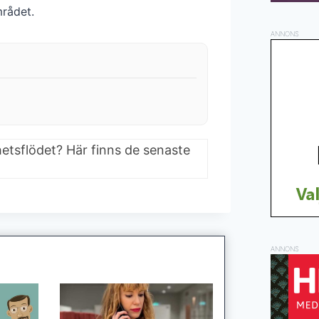
mrådet.
ANNONS
hetsflödet? Här finns de senaste
ANNONS