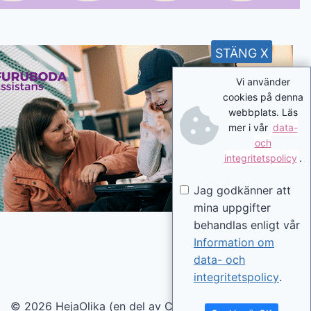
STÄNG X
Vi använder
cookies på denna
webbplats. Läs
mer i vår
data-
och
integritetspolicy
.
Jag godkänner att
mina uppgifter
behandlas enligt vår
Information om
data- och
integritetspolicy
.
© 2026 HejaOlika (en del av Contentverkstan.se)