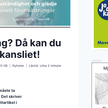
ng? Då kan du
skansliet!
ANNONS
10-08
Nyheter
Lästid: cirka
2
minuter
måste ta
 Det skriver
artikel i