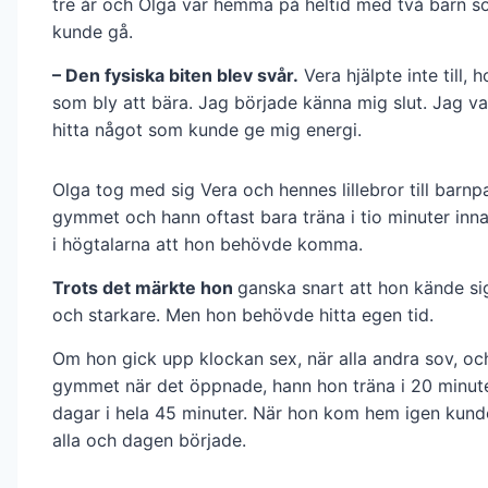
tre år och Olga var hemma på heltid med två barn s
kunde gå.
– Den fysiska biten blev svår.
Vera hjälpte inte till, 
som bly att bära. Jag började känna mig slut. Jag va
hitta något som kunde ge mig energi.
Olga tog med sig Vera och hennes lillebror till barn
gymmet och hann oftast bara träna i tio minuter inn
i högtalarna att hon behövde komma.
Trots det märkte hon
ganska snart att hon kände si
och starkare. Men hon behövde hitta egen tid.
Om hon gick upp klockan sex, när alla andra sov, oc
gymmet när det öppnade, hann hon träna i 20 minute
dagar i hela 45 minuter. När hon kom hem igen kun
alla och dagen började.