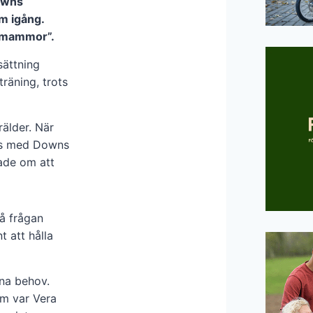
owns
om igång.
a mammor”.
sättning
träning, trots
rälder. När
es med Downs
ade om att
på frågan
t att hålla
gna behov.
om var Vera