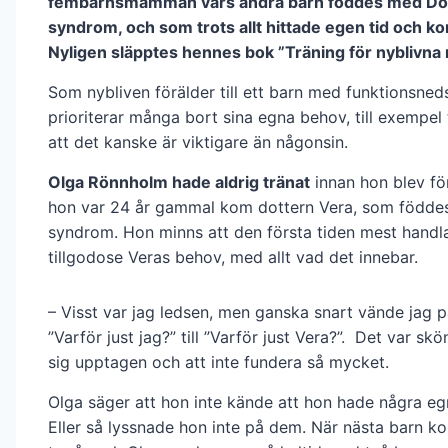
fembarnsmamman vars andra barn föddes med D
syndrom, och som trots allt hittade egen tid och k
Nyligen släpptes hennes bok ”Träning för nyblivn
Som nybliven förälder till ett barn med funktionsned
prioriterar många bort sina egna behov, till exempel 
att det kanske är viktigare än någonsin.
Olga Rönnholm hade aldrig tränat
innan hon blev fö
hon var 24 år gammal kom dottern Vera, som född
syndrom. Hon minns att den första tiden mest handl
tillgodose Veras behov, med allt vad det innebar.
– Visst var jag ledsen, men ganska snart vände jag 
”Varför just jag?” till ”Varför just Vera?”. Det var skön
sig upptagen och att inte fundera så mycket.
Olga säger att hon inte kände att hon hade några e
Eller så lyssnade hon inte på dem. När nästa barn k