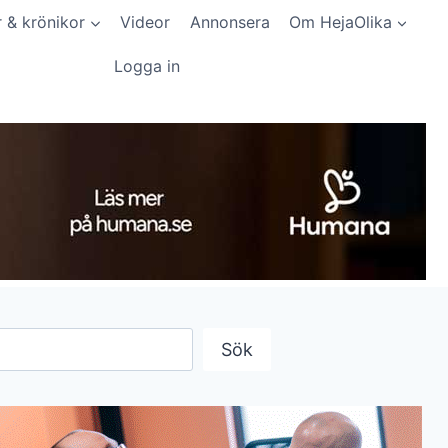
r & krönikor
Videor
Annonsera
Om HejaOlika
Logga in
Sök