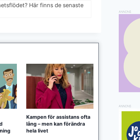
hetsflödet? Här finns de senaste
ANNONS
ANNONS
Kampen för assistans ofta
ed
lång – men kan förändra
tning
hela livet