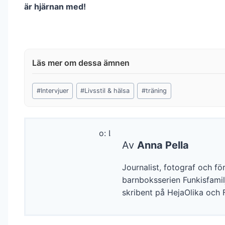
är hjärnan med!
Post
#
Intervjuer
#
Livsstil & hälsa
#
träning
Tags:
Av
Anna Pella
Journalist, fotograf och fö
barnboksserien Funkisfami
skribent på HejaOlika och 