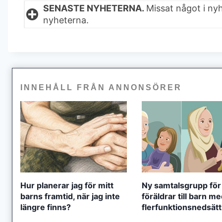
SENASTE NYHETERNA.
Missat något i ny
nyheterna.
INNEHÅLL FRÅN ANNONSÖRER
Hur planerar jag för mitt
Ny samtalsgrupp för
barns framtid, när jag inte
föräldrar till barn m
längre finns?
flerfunktionsnedsät