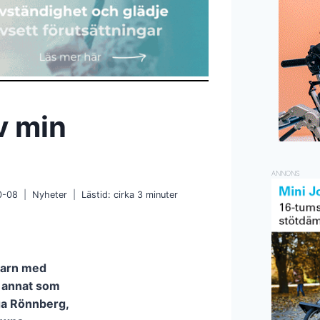
ev min
ANNONS
0-08
Nyheter
Lästid: cirka
3
minuter
 barn med
t annat som
ga Rönnberg,