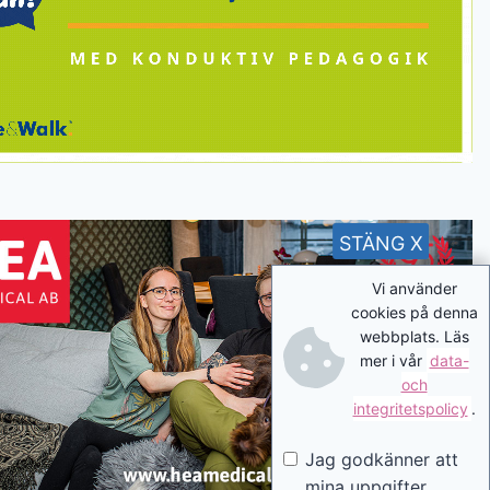
STÄNG X
Vi använder
cookies på denna
webbplats. Läs
mer i vår
data-
och
integritetspolicy
.
Jag godkänner att
mina uppgifter