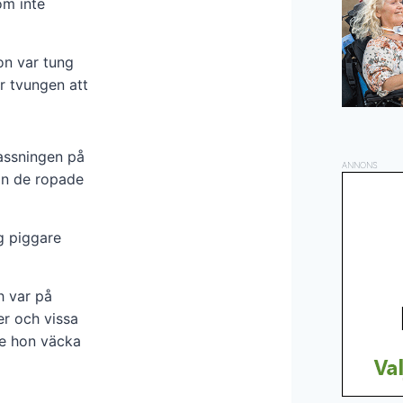
om inte
hon var tung
r tvungen att
passningen på
ANNONS
an de ropade
g piggare
h var på
r och vissa
de hon väcka