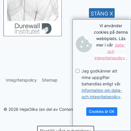
STÄNG X
Vi använder
cookies på denna
webbplats. Läs
mer i vår
data-
och
integritetspolicy
.
Jag godkänner att
mina uppgifter
Integritetspolicy
Sitemap
behandlas enligt vår
Information om data-
och integritetspolicy
.
© 2026 HejaOlika (en del av Contentverkstan.se)
Cookies är OK