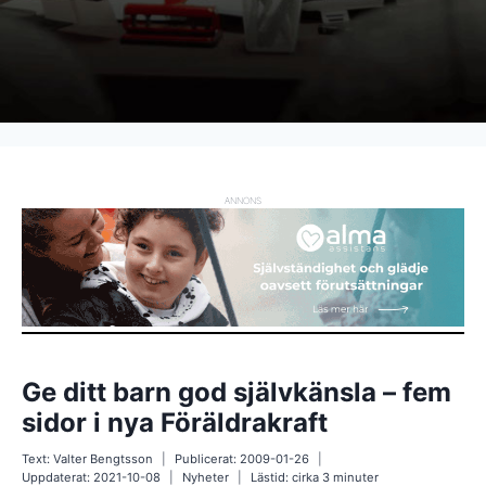
ANNONS
Ge ditt barn god självkänsla – fem
sidor i nya Föräldrakraft
Text:
Valter Bengtsson
Publicerat:
2009-01-26
Uppdaterat:
2021-10-08
Nyheter
Lästid: cirka
3
minuter