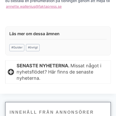
du beställa en prenumeration på tidningen genom att mejla till
annette.wallenius@faktapress.se
Post
#
Guider
#
övrigt
Tags:
SENASTE NYHETERNA.
Missat något i
nyhetsflödet? Här finns de senaste
nyheterna.
INNEHÅLL FRÅN ANNONSÖRER