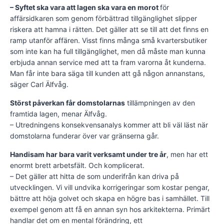
– Syftet ska vara att lagen ska vara en morot
för
affärsidkaren som genom förbättrad tillgänglighet slipper
riskera att hamna i rätten. Det gäller att se till att det finns en
ramp utanför affären. Visst finns många små kvartersbutiker
som inte kan ha full tillgänglighet, men då måste man kunna
erbjuda annan service med att ta fram varorna åt kunderna.
Man får inte bara säga till kunden att gå någon annanstans,
säger Carl Älfvåg.
Störst påverkan får domstolarnas
tillämpningen av den
framtida lagen, menar Älfvåg.
– Utredningens konsekvensanalys kommer att bli väl läst när
domstolarna funderar över var gränserna går.
Handisam har bara varit verksamt under tre år
, men har ett
enormt brett arbetsfält. Och komplicerat.
– Det gäller att hitta de som underifrån kan driva på
utvecklingen. Vi vill undvika korrigeringar som kostar pengar,
bättre att höja golvet och skapa en högre bas i samhället. Till
exempel genom att få en annan syn hos arkitekterna. Primärt
handlar det om en mental förändring, ett