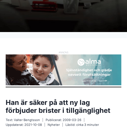
ANNONS
Han är säker på att ny lag
förbjuder brister i tillgänglighet
Text:
Valter Bengtsson
Publicerat:
2009-03-26
Uppdaterat:
2021-10-08
Nyheter
Lästid: cirka
3
minuter