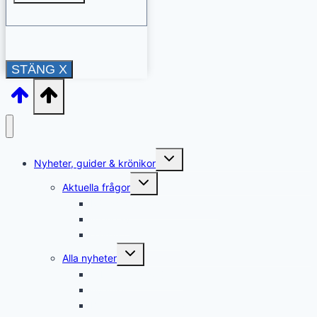
STÄNG X
Toggle
Nyheter, guider & krönikor
child
menu
Toggle
Aktuella frågor
child
menu
Rättshjälp & överklaganden
Återkrav
Sällsynta diagnoser
Toggle
Alla nyheter
child
menu
Arbete & försörjning
Avgifter
Bidrag & ersättningar