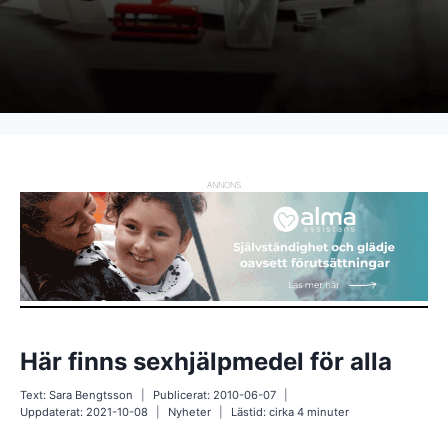
ANNONS
Här finns sexhjälpmedel för alla
Text:
Sara Bengtsson
Publicerat:
2010-06-07
Uppdaterat:
2021-10-08
Nyheter
Lästid: cirka
4
minuter