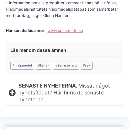
– Information om alla produkter kommer finnas på Hinfo.se,
Hjälpmedelsinstitutets hjälpmedelsdatabas som samarbetar
med företag, säger Glenn Hanzen.
Här kan du läsa mer:
www.spicymate.se
Post
#
hjälpmedel
#
kärlek
#
Senaste nytt
#
sex
Tags:
SENASTE NYHETERNA.
Missat något i
nyhetsflödet? Här finns de senaste
nyheterna.