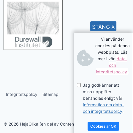
STÄNG X
Vi använder
cookies på denna
webbplats. Läs
mer i vår
data-
och
integritetspolicy
.
Jag godkänner att
mina uppgifter
Integritetspolicy
Sitemap
behandlas enligt vår
Information om data-
och integritetspolicy
.
© 2026 HejaOlika (en del av Contentverkstan.se)
Cookies är OK