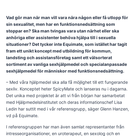
Vad gör man när man vill vara nära någon eller få utlopp för
sin sexualitet, men har en funktionsnedsättning som
stoppar en? Ska man tvingas vara utan närhet eller ska
anhöriga eller assistenter behöva hjälpa till i sexuella
situationer? Det tycker inte Equimate, som istället har tagit
fram ett unikt koncept med utbildning för kommun,
landsting och assistansföretag samt ett välsorterat
sortiment av vanliga sexhjälpmedel och specialanpassade
sexhjälpmedel för människor med funktionsnedsättning.
– Med våra hjälpmedel ska alla få möjlighet till ett fungerande
sexliv. Konceptet heter SpicyMate och lanseras nu i dagarna.
Det unika med projektet är att vi från början har samarbetat
med Hjälpmedelsinstitutet och deras informationschef Lisa
Ledin har suttit med i vår referensgrupp, säger Glenn Hanzen,
vd på Equimate.
I referensgruppen har man även samlat representanter från
intresseorganisationer, en uroterapeut, en sexolog och en