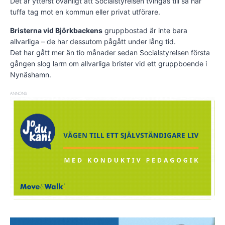
Det är ytterst ovanligt att Socialstyrelsen tvingas till så här
tuffa tag mot en kommun eller privat utförare.
Bristerna vid Björkbackens
gruppbostad är inte bara
allvarliga – de har dessutom pågått under lång tid.
Det har gått mer än tio månader sedan Socialstyrelsen första
gången slog larm om allvarliga brister vid ett gruppboende i
Nynäshamn.
ANNONS