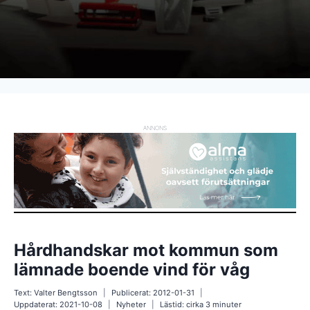
ANNONS
Hårdhandskar mot kommun som
lämnade boende vind för våg
Text:
Valter Bengtsson
Publicerat:
2012-01-31
Uppdaterat:
2021-10-08
Nyheter
Lästid: cirka
3
minuter