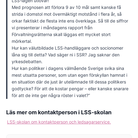
LSS-lagen utlovar!
Med prognosen att förlora 9 av 10 mål samt kanske få
strida i domstol mot övermäktigt motstånd i flera år, så
orkar faktiskt de flesta inte ens överklaga. Så till de siffror
vi presenterar i måndagens rapport från
Förvaltningsrätterna skall läggas ett mycket stort
mörkertal.
Hur kan välutbildade LSS-handläggare och socionomer
låna sig till detta? Vad säger ni i SSR? Jag saknar den
yrkesdebatten.
Hur kan politiker i dagens välmående Sverige svika sina
mest utsatta personer, som utan egen förskyllan hamnat i
en situation där de just är utelämnade till dessa politikers
godtycke? För att de kostar pengar – eller kanske snarare
för att de inte ger några röster i valet?”
Läs mer om kontaktperson i LSS-skolan
LSS-skolan om kontaktperson och ledsagarservice.