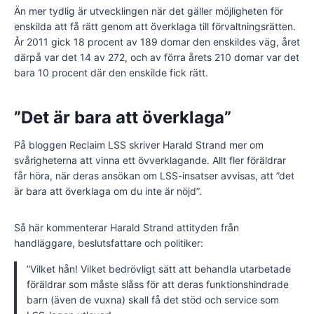
Än mer tydlig är utvecklingen när det gäller möjligheten för
enskilda att få rätt genom att överklaga till förvaltningsrätten.
År 2011 gick 18 procent av 189 domar den enskildes väg, året
därpå var det 14 av 272, och av förra årets 210 domar var det
bara 10 procent där den enskilde fick rätt.
”Det är bara att överklaga”
På bloggen Reclaim LSS skriver Harald Strand mer om
svårigheterna att vinna ett övverklagande. Allt fler föräldrar
får höra, när deras ansökan om LSS-insatser avvisas, att ”det
är bara att överklaga om du inte är nöjd”.
Så här kommenterar Harald Strand attityden från
handläggare, beslutsfattare och politiker:
”Vilket hån! Vilket bedrövligt sätt att behandla utarbetade
föräldrar som måste slåss för att deras funktionshindrade
barn (även de vuxna) skall få det stöd och service som