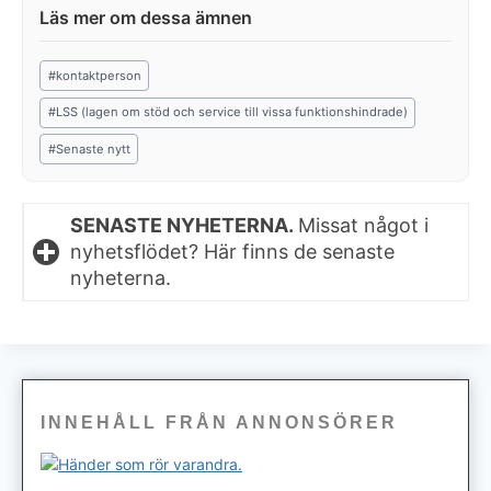
Post
#
kontaktperson
Tags:
#
LSS (lagen om stöd och service till vissa funktionshindrade)
#
Senaste nytt
SENASTE NYHETERNA.
Missat något i
nyhetsflödet? Här finns de senaste
nyheterna.
INNEHÅLL FRÅN ANNONSÖRER