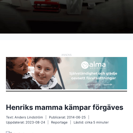
ANNONS
Henriks mamma kämpar förgäves
Text:
Anders Lindström
Publicerat:
2014-06-25
Uppdaterat:
2023-08-24
Reportage
Lästid: cirka
5
minuter