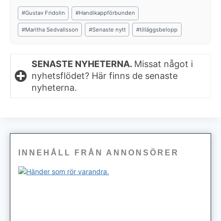
Post
#
Gustav Fridolin
#
Handikappförbunden
Tags:
#
Maritha Sedvallsson
#
Senaste nytt
#
tilläggsbelopp
SENASTE NYHETERNA.
Missat något i
nyhetsflödet? Här finns de senaste
nyheterna.
INNEHÅLL FRÅN ANNONSÖRER