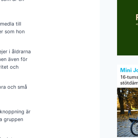
edla till
jer som hon
er i åldrarna
men även för
vitet och
tora och små
vknoppning är
ta gruppen