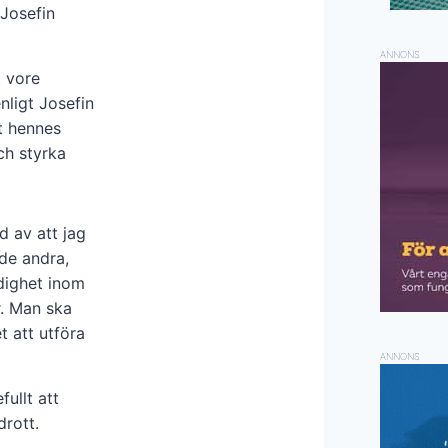
 Josefin
ANNONS
 vore
ligt Josefin
t hennes
ch styrka
d av att jag
de andra,
rdighet inom
r. Man ska
t att utföra
ANNONS
ullt att
drott.