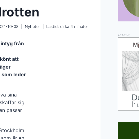
drotten
021-10-08
Nyheter
Lästid: cirka
4
minuter
ANNONS
 intyg från
skönt att
säger
, som leder
va sina
 skaffar sig
den passar
 Stockholm
, som är en