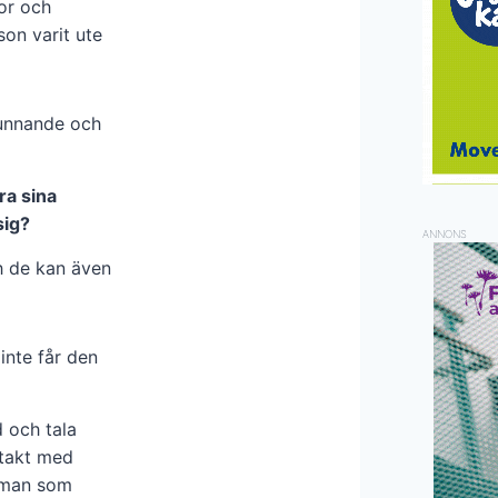
or och
son varit ute
kunnande och
ra sina
sig?
ANNONS
ch de kan även
inte får den
d och tala
ntakt med
t man som