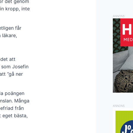
 gör det genom
sin kropp, inte
ANNONS
tligen får
 läkare,
det att
, som Josefin
att ”gå ner
ela poängen
änslan. Många
ANNONS
befriad från
t eget bästa,