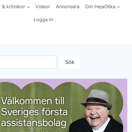
r & krönikor
Videor
Annonsera
Om HejaOlika
Logga in
Sök