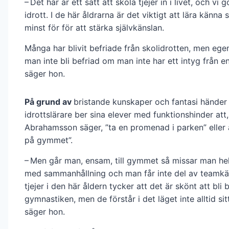
– Det här är ett sätt att skola tjejer in i livet, och vi
idrott. I de här åldrarna är det viktigt att lära känna 
minst för för att stärka självkänslan.
Många har blivit befriade från skolidrotten, men egen
man inte bli befriad om man inte har ett intyg från en
säger hon.
På grund av
bristande kunskaper och fantasi händer 
idrottslärare ber sina elever med funktionshinder att
Abrahamsson säger, ”ta en promenad i parken” eller 
på gymmet”.
– Men går man, ensam, till gymmet så missar man h
med sammanhållning och man får inte del av teamk
tjejer i den här åldern tycker att det är skönt att bli 
gymnastiken, men de förstår i det läget inte alltid sit
säger hon.