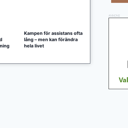
ANNONS
Kampen för assistans ofta
ed
lång – men kan förändra
tning
hela livet