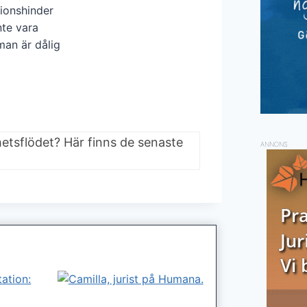
ionshinder
nte vara
man är dålig
hetsflödet? Här finns de senaste
ANNONS