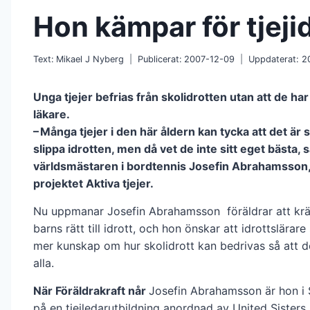
Hon kämpar för tjeji
Text:
Mikael J Nyberg
Publicerat:
2007-12-09
Uppdaterat:
2
Unga tjejer befrias från skolidrotten utan att de har
läkare.
– Många tjejer i den här åldern kan tycka att det är 
slippa idrotten, men då vet de inte sitt eget bästa, 
världsmästaren i bordtennis Josefin Abrahamsson
projektet Aktiva tjejer.
Nu uppmanar Josefin Abrahamsson föräldrar att krä
barns rätt till idrott, och hon önskar att idrottslärare
mer kunskap om hur skol­idrott kan bedrivas så att 
alla.
När Föräldrakraft når
Josefin Abra­hamsson är hon i
på en tjejledarutbildning anordnad av United Sisters