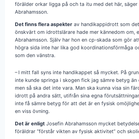
förälder orkar ligga på och ta itu med det här, säger
Abrahamsson.
Det finns flera aspekter
av handikappidrott som det
önskvärt om idrottslärare hade mer kännedom om, en
Abrahamsson. Själv har hon en cp-skada som gör at
högra sida inte har lika god koordinationsförmåga o
som den vänstra.
– I mitt fall syns inte handikappet så mycket. På grun
inte kunde springa i skogen fick jag sämre betyg än 
men så ska det inte vara. Man ska kunna visa sin fä
idrott på andra sätt, utifrån sina egna förutsättninga
inte få sämre betyg för att det är en fysisk omöjlighe
en viss övning.
Det är enligt
Josefin Abrahamsson mycket betydelsef
föräldrar ”förstår vikten av fysisk aktivitet” och skol­i