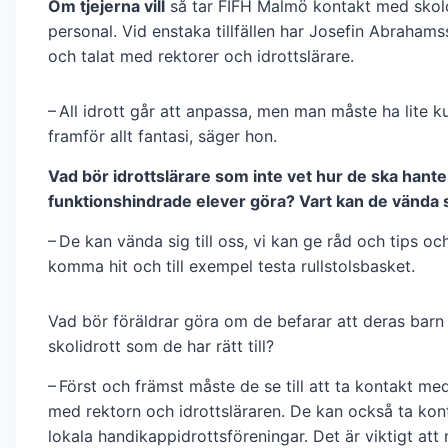
Om tjejerna vill
så tar FIFH Malmö kontakt med skol
personal. Vid enstaka tillfällen har Josefin Abra­hams
och talat med rektorer och idrottslärare.
– All idrott går att anpassa, men man måste ha lite 
framför allt fantasi, säger hon.
Vad bör idrottslärare som inte vet hur de ska hante
funktionshindrade elever göra? Vart kan de vända 
– De kan vända sig till oss, vi kan ge råd och tips o
komma hit och till exempel testa rullstolsbasket.
Vad bör föräldrar göra om de befarar att deras barn 
skol­idrott som de har rätt till?
– Först och främst måste de se till att ta kontakt me
med rektorn och idrottsläraren. De kan också ta ko
lokala handikappidrottsföreningar. Det är viktigt at