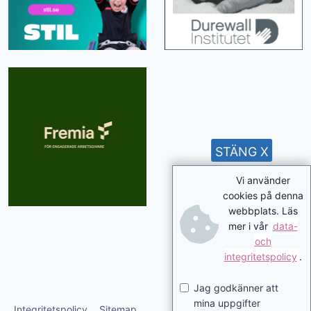
STÄNG X
Vi använder
cookies på denna
webbplats. Läs
mer i vår
data-
och
integritetspolicy
.
Jag godkänner att
mina uppgifter
Integritetspolicy
Sitemap