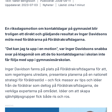
Text:
Valter Bengtsson
Publicerat:
2008-09-11
Uppdaterat:
2023-07-03
Nyheter
Lästid: cirka
1
minut
En riksdagsmotion om kontaktdagar på gymnasiet blir
troligen ett direkt och glädjande resultat av Inger Davidsons
möte med föräldrarna på Föräldrakraftdagarna.
”Det kan jag ta upp i en motion”, var Inger Davidsons snabba
svar på klagomål om att de tio kontaktdagarna i skolan inte
får följa med upp i gymnasiesärskolan.
Inger Davidson fanns på plats på Föräldrakraftdagarna för att,
som regeringens utredare, presentera planerna på en nationell
strategi för föräldrastöd – och fick massor av tips och idéer
från de föräldrar som deltog på Föräldrakraftdagarna, de
verkliga experterna på området. Idéer om att skapa
självhjälpsgrupper fick både ris och ros.
ANNONS