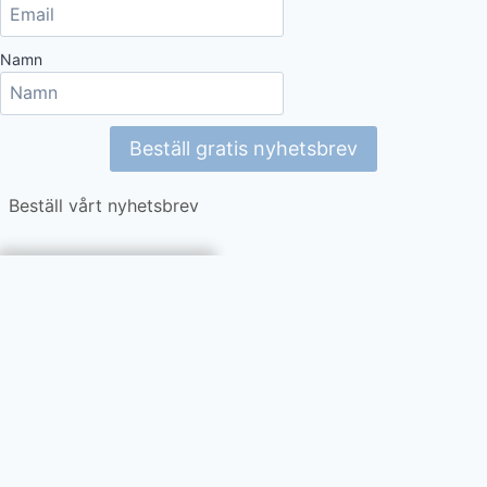
Namn
Beställ gratis nyhetsbrev
Beställ vårt nyhetsbrev
Vi använder
cookies på denna
webbplats. Läs
mer i vår
data-
och
integritetspolicy
.
Jag godkänner att
mina uppgifter