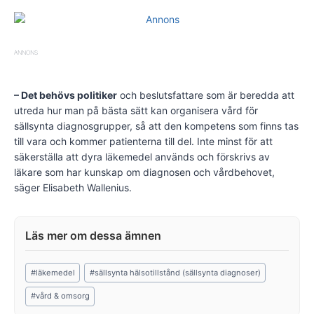
ANNONS
– Det behövs politiker
och beslutsfattare som är beredda att
utreda hur man på bästa sätt kan organisera vård för
sällsynta diagnosgrupper, så att den kompetens som finns tas
till vara och kommer patienterna till del. Inte minst för att
säkerställa att dyra läkemedel används och förskrivs av
läkare som har kunskap om diagnosen och vårdbehovet,
säger Elisabeth Wallenius.
Post
#
läkemedel
#
sällsynta hälsotillstånd (sällsynta diagnoser)
Tags:
#
vård & omsorg