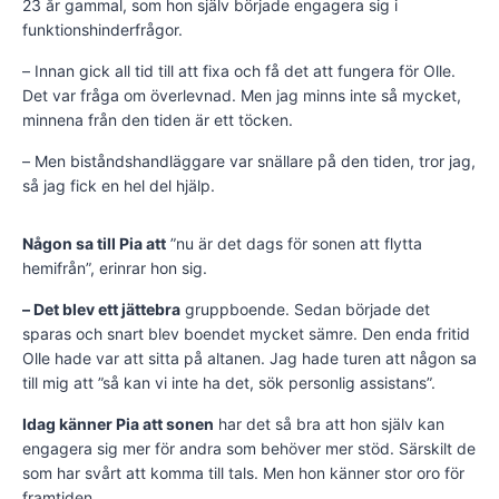
23 år gammal, som hon själv började engagera sig i
funktionshinderfrågor.
– Innan gick all tid till att fixa och få det att fungera för Olle.
Det var fråga om överlevnad. Men jag minns inte så mycket,
minnena från den tiden är ett töcken.
– Men biståndshandläggare var snällare på den tiden, tror jag,
så jag fick en hel del hjälp.
Någon sa till Pia att
”nu är det dags för sonen att flytta
hemifrån”, erinrar hon sig.
– Det blev ett jättebra
gruppboende. Sedan började det
sparas och snart blev boendet mycket sämre. Den enda fritid
Olle hade var att sitta på altanen. Jag hade turen att någon sa
till mig att ”så kan vi inte ha det, sök personlig assistans”.
Idag känner Pia att sonen
har det så bra att hon själv kan
engagera sig mer för andra som behöver mer stöd. Särskilt de
som har svårt att komma till tals. Men hon känner stor oro för
framtiden.