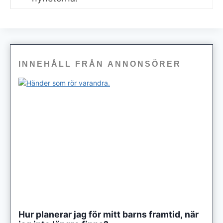
INNEHÅLL FRÅN ANNONSÖRER
Hur planerar jag för mitt barns framtid, när