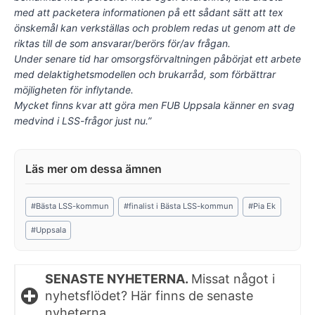
med att packetera informationen på ett sådant sätt att tex
önskemål kan verkställas och problem redas ut genom att de
riktas till de som ansvarar/berörs för/av frågan.
Under senare tid har omsorgsförvaltningen påbörjat ett arbete
med delaktighetsmodellen och brukarråd, som förbättrar
möjligheten för inflytande.
Mycket finns kvar att göra men FUB Uppsala känner en svag
medvind i LSS-frågor just nu.”
Post
#
Bästa LSS-kommun
#
finalist i Bästa LSS-kommun
#
Pia Ek
Tags:
#
Uppsala
SENASTE NYHETERNA.
Missat något i
nyhetsflödet? Här finns de senaste
nyheterna.