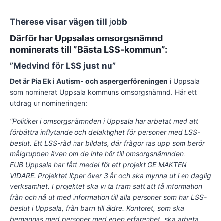
Therese visar vägen till jobb
Därför har Uppsalas omsorgsnämnd
nominerats till ”Bästa LSS-kommun”:
”Medvind för LSS just nu”
Det är Pia Ek i Autism- och aspergerföreningen
i Uppsala
som nominerat Uppsala kommuns omsorgsnämnd. Här ett
utdrag ur nomineringen:
”Politiker i omsorgsnämnden i Uppsala har arbetat med att
förbättra inflytande och delaktighet för personer med LSS-
beslut. Ett LSS-råd har bildats, där frågor tas upp som berör
målgruppen även om de inte hör till omsorgsnämnden.
FUB Uppsala har fått medel för ett projekt GE MAKTEN
VIDARE. Projektet löper över 3 år och ska mynna ut i en daglig
verksamhet. I projektet ska vi ta fram sätt att få information
från och nå ut med information till alla personer som har LSS-
beslut i Uppsala, från barn till äldre. Kontoret, som ska
bemannas med personer med egen erfarenhet, ska arbeta