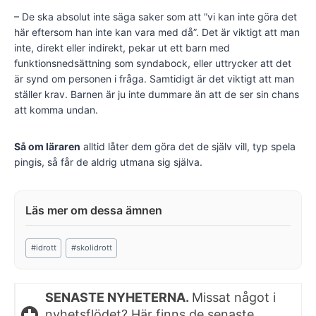
– De ska absolut inte säga saker som att ”vi kan inte göra det
här eftersom han inte kan vara med då”. Det är viktigt att man
inte, direkt eller indirekt, pekar ut ett barn med
funktionsnedsättning som syndabock, eller uttrycker att det
är synd om personen i fråga. Samtidigt är det viktigt att man
ställer krav. Barnen är ju inte dummare än att de ser sin chans
att komma undan.
Så om läraren
alltid låter dem göra det de själv vill, typ spela
pingis, så får de aldrig utmana sig själva.
Post
#
idrott
#
skolidrott
Tags:
SENASTE NYHETERNA.
Missat något i
nyhetsflödet? Här finns de senaste