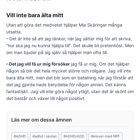
Vill inte bara älta mitt
Utan att göra det medvetet hjälper Mia Skäringer många
utsatta.
– Det är inte så att jag tänker, när jag sätter mig för att skriva,
”hur ska jag nu kunna hjälpa till”. Det skulle bli pretentiöst. Men
om man bjuder på sig själv så hjälper man ofta till.
– Det jag vill få ur mig försöker
jag få ur mig. Om det hjälper
någon så blir det hela mycket större och roligare. Jag vill inte
bara älta mitt, men det blir som en betalning när jag förstår att
det jag gjorde hade betydelse för någon annan. Det känns
fantastiskt. Jag vill inte göra något ytligt, utan det är skönt om
det består och växer till något positivt.
Post
#
ADHD
#
adhd i skolan
#
ADHD/ADD
#
elever med NPF