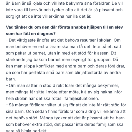
är. Barn är så lojala och vill inte bekymra sina föräldrar. De vill
inte vara till besvär och tycker ofta att det är så pinsamt och
sorgligt att de inte vill erkänna hur illa det är.
Vad tänker du om den där första snabba hjälpen till en elev
som har fått en diagnos?
– Det viktigaste är ofta att det behövs resurser i skolan. Om
man behöver en extra lärare ska man få det. Inte på ett sätt
som pekar ut barnet, utan in med ett stöd för klassen. Ett
stärkande jag bakom barnet men osynligt för gruppen. Då
kan man slippa konflikter med andra barn och deras föräldrar,
de som har perfekta små barn som blir jättestörda av andra
barn.
– Om man sätter in stöd direkt löser det många bekymmer,
men många får sitta i möte efter möte, klä av sig nakna inför
hela skolan när det ska rotas i familjesituationen.
– Så många föräldrar sliter ut sig för att de inte får rätt stöd för
sina barn. Och sedan finns föräldrar som aldrig vill erkänna att
det behövs stöd. Många tycker att det är pinsamt att ha barn
som behöver extra stöd, det passar inte deras familj som ska
vara så himla perfekt.