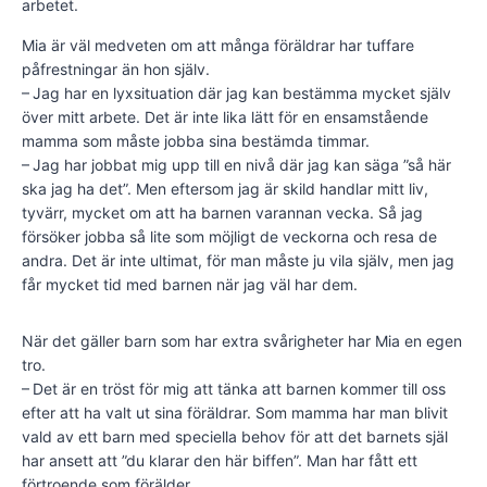
arbetet.
Mia är väl medveten om att många föräldrar har tuffare
påfrestningar än hon själv.
– Jag har en lyxsituation där jag kan bestämma mycket själv
över mitt arbete. Det är inte lika lätt för en ensamstående
mamma som måste jobba sina bestämda timmar.
– Jag har jobbat mig upp till en nivå där jag kan säga ”så här
ska jag ha det”. Men eftersom jag är skild handlar mitt liv,
tyvärr, mycket om att ha barnen varannan vecka. Så jag
försöker jobba så lite som möjligt de veckorna och resa de
andra. Det är inte ultimat, för man måste ju vila själv, men jag
får mycket tid med barnen när jag väl har dem.
När det gäller barn som har extra svårigheter har Mia en egen
tro.
– Det är en tröst för mig att tänka att barnen kommer till oss
efter att ha valt ut sina föräldrar. Som mamma har man blivit
vald av ett barn med speciella behov för att det barnets själ
har ansett att ”du klarar den här biffen”. Man har fått ett
förtroende som förälder.