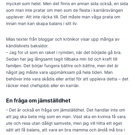
mycket som helst. Men det finns en annan sida också, en sida
som man inte pratar om men som de flesta i karriärsvängen
upplever: Att inte räcka till. Det måste man våga prata om
innan man kan skapa balans i sitt liv.
Mias texter från bloggar och krönikor visar upp många av
kändislivets baksidor.
– Jag for ut som en raket i rymden, när det började gå bra.
Sedan har jag långsamt tagit tillbaka min tid och kraft till
familjen. Det börjar fungera bättre och bättre, men det är
något jag måste vara uppmärksam på hela tiden. Man
behöver inte vara skådis eller artist för att uppleva detta – det
räcker med chefsjobb eller en karriär.
En fråga om jämställdhet
– Det är också en fråga om jämställdhet. Det handlar inte om
att jag ska bete mig som en man. Visst ska en kvinna få vara
ute och resa utan dåligt samvete, men jag vill hitta ett eget
sätt att få balans, att vara en bra mamma och ändå må bra i