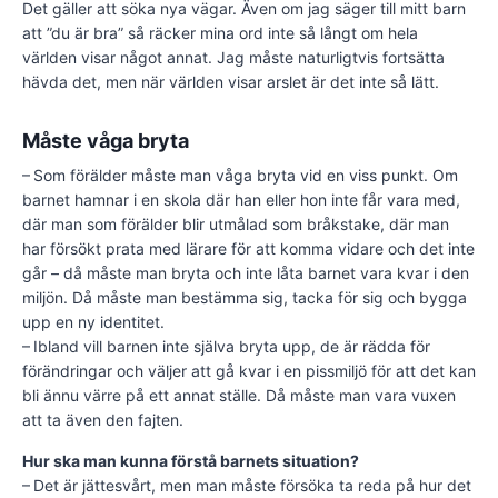
Det gäller att söka nya vägar. Även om jag säger till mitt barn
att ”du är bra” så räcker mina ord inte så långt om hela
världen visar något annat. Jag måste naturligtvis fortsätta
hävda det, men när världen visar arslet är det inte så lätt.
Måste våga bryta
– Som förälder måste man våga bryta vid en viss punkt. Om
barnet hamnar i en skola där han eller hon inte får vara med,
där man som förälder blir utmålad som bråkstake, där man
har försökt prata med lärare för att komma vidare och det inte
går – då måste man bryta och inte låta barnet vara kvar i den
miljön. Då måste man bestämma sig, tacka för sig och bygga
upp en ny identitet.
– Ibland vill barnen inte själva bryta upp, de är rädda för
förändringar och väljer att gå kvar i en pissmiljö för att det kan
bli ännu värre på ett annat ställe. Då måste man vara vuxen
att ta även den fajten.
Hur ska man kunna förstå barnets situation?
– Det är jättesvårt, men man måste försöka ta reda på hur det