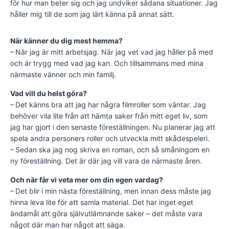
för hur man beter sig och jag undviker sådana situationer. Jag
håller mig till de som jag lärt känna på annat sätt.
När känner du dig mest hemma?
– När jag är mitt arbetsjag. När jag vet vad jag håller på med
och är trygg med vad jag kan. Och tillsammans med mina
närmaste vänner och min familj.
Vad vill du helst göra?
– Det känns bra att jag har några filmroller som väntar. Jag
behöver vila lite från att hämta saker från mitt eget liv, som
jag har gjort i den senaste föreställningen. Nu planerar jag att
spela andra personers roller och utveckla mitt skådespeleri.
– Sedan ska jag nog skriva en roman, och så småningom en
ny föreställning. Det är där jag vill vara de närmaste åren.
Och när får vi veta mer om din egen vardag?
– Det blir i min nästa föreställning, men innan dess måste jag
hinna leva lite för att samla material. Det har inget eget
ändamål att göra självutlämnande saker – det måste vara
något där man har något att säga.