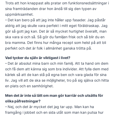
Trots att hon knappast alls pratar om funktionsnedsättningar i
sina framträdanden drar hon ändå till sig den typen av
uppmärksamhet.
– Det kan bero på att jag inte håller upp fasader. Jag påstår
aldrig att jag skulle vara perfekt i mitt eget föräldraskap. Jag
gör så gott jag kan. Det är så mycket hurtighet överallt, man
ska vara si och så. Så gör du familjen frisk och så blir du en
bra mamma. Det finns hur många recept som helst på att bli
perfekt och det är folk i allmänhet ganska trötta på.
Vad tycker du själv är viktigast i livet?
– Det är absolut mina barn och min familj. Att ta hand om dem
och få dem att känna sig som bra individer. Att fylla dem med
kärlek så att de kan stå på egna ben och vara glada för sina
liv. Jag vill att de ska se möjligheter, tro på sig själva och hitta
en plats och en samhörighet.
Men det är inte så lätt om man gör karriär och utsätts för
olika påfrestningar?
– Nej, och det är mycket det jag tar upp. Man kan ha
framgång i jobbet och en sida utåt som man kan putsa hur