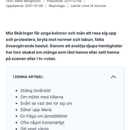
Text:
Valter Bengtsson
Publicerat:
2011-12-08
Uppdaterat:
2021-10-08
Reportage
Lästid: cirka
14
minuter
Mia Skäringer får unga kvinnor och män att resa sig upp
och protestera, bryta mot normer och tabun, fatta
livsavgörande beslut. Genom att avslöja djupa hemligheter
har hon skakat om många som läst henne eller sett henne
på scenen eller i tv-rutan.
I DENNA ARTIKEL:
Stökig tonårstid
Om mötet med killarna
Svårt se vad det rör sig om
Söker upp Maria
En fråga om jämställdhet
Ofta något konstnärligt
Sitt eget värde