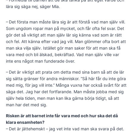
lära sig säga nej, säger Mia.
– Det första man måste lära sig är att förstå vad man själv vill.
Som ungdom ropar man på mycket, och får ofta fel svar. Det
gör det så viktigt att man själv lär sig känna vad som är rätt
och fel. Att känna efter vad jag vill. Man glömmer ofta bort att
man ska vilja själv. Istället gör man saker för att man ska få
vara med och bli älskad, bekräftad. Vad man själv ville var
inte ens något man funderade över.
– Det är viktigt att prata om detta med sina barn så att de lär
sig sätta gränser för andra människor. ”Så här får du inte göra
med mig, för jag vill inte.” Många vuxna har också svårt för att
säga det. Jag har det fortfarande. Man måste jobba med sig
själv hela tiden, men man kan lika gärna börja tidigt, så att
man har det med sig.
Risken är att barnet inte får vara med och hur ska det då
klara ensamheten?
– Det är jättehemskt – jag vet inte vad man ska svara på det.