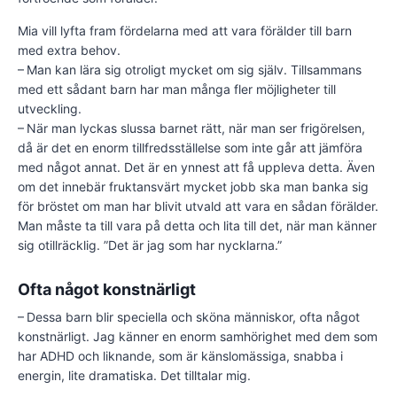
Mia vill lyfta fram fördelarna med att vara förälder till barn
med extra behov.
– Man kan lära sig otroligt mycket om sig själv. Tillsammans
med ett sådant barn har man många fler möjligheter till
utveckling.
– När man lyckas slussa barnet rätt, när man ser frigörelsen,
då är det en enorm tillfredsställelse som inte går att jämföra
med något annat. Det är en ynnest att få uppleva detta. Även
om det innebär fruktansvärt mycket jobb ska man banka sig
för bröstet om man har blivit utvald att vara en sådan förälder.
Man måste ta till vara på detta och lita till det, när man känner
sig otillräcklig. ”Det är jag som har nycklarna.”
Ofta något konstnärligt
– Dessa barn blir speciella och sköna människor, ofta något
konstnärligt. Jag känner en enorm samhörighet med dem som
har ADHD och liknande, som är känslomässiga, snabba i
energin, lite dramatiska. Det tilltalar mig.