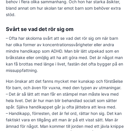
behov i flera olika sammanhang. Och hon har starka åsikter,
bland annat om hur skolan tar emot barn som behöver extra
stöd.
Svårt se vad det rör sig om
– Ofta har skolorna svårt att se vad det rör sig om när barn
har olika former av koncentrationssvårigheter eller andra
mindre handikapp som ADHD. Man blir lätt utpekad som en
bråkstake eller omöjlig att ha att göra med. Det är något man
kan få brottas med länge i livet, fastän det ofta bygger på en
missuppfattning.
Hon önskar att det fanns mycket mer kunskap och förståelse
för barn, och även för vuxna, med den typen av utmaningar.
– Det är så lätt att man får en stämpel man måste leva med
hela livet. Det är hur man blir behandlad socialt som sätter
spår. Själva handikappet går ju ofta jättebra att leva med.
– Handikapp, förresten, det är fel ord, rättar hon sig. Det kan
faktiskt vara en tillgång att man är på ett visst sätt. Man är
ämnad för något. Man kommer till jorden med ett jävla knippe