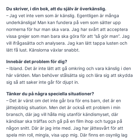
Du skriver, i din bok, att du själv är överkänslig.
– Jag vet inte vem som är känslig. Egent­ligen är många
underkänsliga! Man kan fundera på vem som sätter upp
normerna för hur man ska vara. Jag har svårt att acceptera
vissa grejer som man bara ska göra för att ”så gör man”. Jag
vill ifrågasätta och analysera. Jag kan lätt tappa lusten och
lätt få lust. Känslorna växlar snabbt.
Innebär det problem för dig?
– Ibland. Det är inte lätt att gå omkring och vara känslig i den
här världen. Man behöver stålsätta sig och lära sig att skydda
sig så att saker inte går för djupt in.
Tänker du på några speciella situationer?
– Det är värst om det inte går bra för ens barn, det är en
jättejobbig situation. Men det är också ett problem i min
bransch, där jag vill hålla mig utanför kändismyset, där
kändisar ska träffas och gå på en film ihop och tugga på
någon snitt. Där är jag inte med. Jag har jättesvårt för att
spela min roll, mingla, visa upp mig. Där finns en osynlig lag