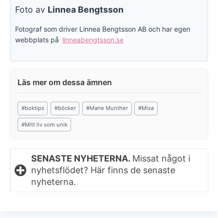
Foto av
Linnea Bengtsson
Fotograf som driver Linnea Bengtsson AB och har egen
webbplats på
linneabengtsson.se
Post
#
boktips
#
böcker
#
Marie Munther
#
Misa
Tags:
#
Mitt liv som unik
SENASTE NYHETERNA.
Missat något i
nyhetsflödet? Här finns de senaste
nyheterna.