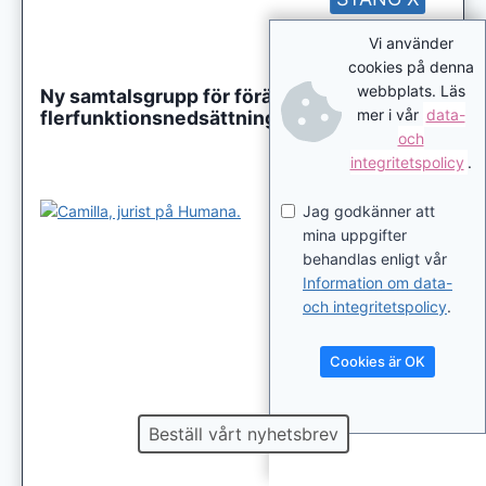
Vi använder
cookies på denna
webbplats. Läs
Ny samtalsgrupp för föräldrar till barn med
mer i vår
data-
flerfunktionsnedsättning
och
integritetspolicy
.
Jag godkänner att
mina uppgifter
behandlas enligt vår
Information om data-
och integritetspolicy
.
Cookies är OK
Beställ vårt nyhetsbrev