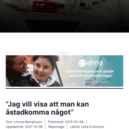
ANNONS
”Jag vill visa att man kan
åstadkomma något”
Text:
Linnea Bengtsson
Publicerat:
2015-02-08
Uppdaterat:
2021-10-08
Reportage
Lästid: cirka
6
minuter