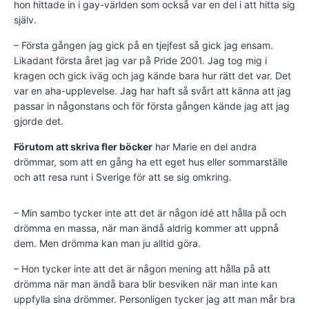
hon hittade in i gay-världen som också var en del i att hitta sig
själv.
– Första gången jag gick på en tjejfest så gick jag ensam.
Likadant första året jag var på Pride 2001. Jag tog mig i
kragen och gick iväg och jag kände bara hur rätt det var. Det
var en aha-upplevelse. Jag har haft så svårt att känna att jag
passar in någonstans och för första gången kände jag att jag
gjorde det.
Förutom att skriva fler böcker
har Marie en del andra
drömmar, som att en gång ha ett eget hus eller sommarställe
och att resa runt i Sverige för att se sig omkring.
– Min sambo tycker inte att det är någon idé att hålla på och
drömma en massa, när man ändå aldrig kommer att uppnå
dem. Men drömma kan man ju alltid göra.
– Hon tycker inte att det är någon mening att hålla på att
drömma när man ändå bara blir besviken när man inte kan
uppfylla sina drömmer. Personligen tycker jag att man mår bra