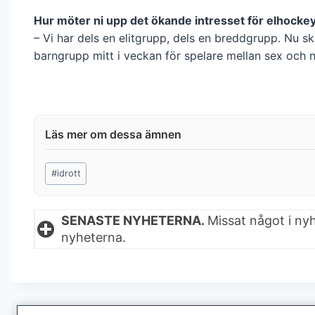
Hur möter ni upp det ökande intresset för elhocke
– Vi har dels en elitgrupp, dels en breddgrupp. Nu sk
barngrupp mitt i veckan för spelare mellan sex och n
Post
#
idrott
Tags:
SENASTE NYHETERNA.
Missat något i ny
nyheterna.