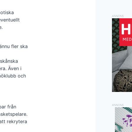
xotiska
ANNONS
ventuellt
e.
ännu fler ska
a skånska
ra. Även i
lmöklubb och
ANNONS
bar från
asketspelare.
att rekrytera