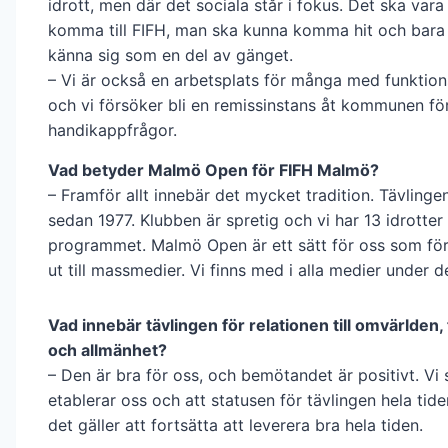
idrott, men där det sociala står i fokus. Det ska vara
komma till FIFH, man ska kunna komma hit och bara
känna sig som en del av gänget.
– Vi är också en arbetsplats för många med funktion
och vi försöker bli en remissinstans åt kommunen fö
handikappfrågor.
Vad betyder Malmö Open för FIFH Malmö?
– Framför allt innebär det mycket tradition. Tävlingen
sedan 1977. Klubben är spretig och vi har 13 idrotter
programmet. Malmö Open är ett sätt för oss som för
ut till massmedier. Vi finns med i alla medier under 
Vad innebär tävlingen för relationen till omvärlden, ti
och allmänhet?
– Den är bra för oss, och bemötandet är positivt. Vi s
etablerar oss och att statusen för tävlingen hela tid
det gäller att fortsätta att leverera bra hela tiden.