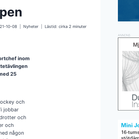
Open
21-10-08
Nyheter
Lästid: cirka
2
minuter
ANNONS
ortchef inom
ttetävlingen
 med 25
lhockey och
Vi jobbar
drotter och
er och
å med någon