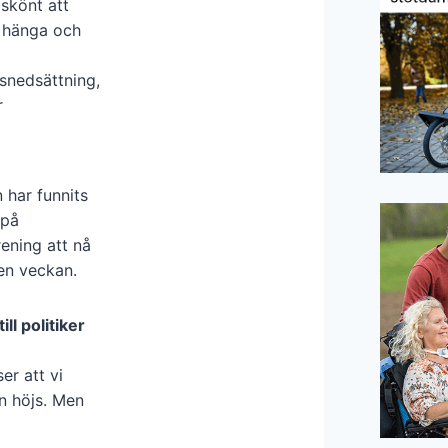
 skönt att
 hänga och
snedsättning,
r
 har funnits
 på
ening att nå
den veckan.
ll politiker
er att vi
en höjs. Men