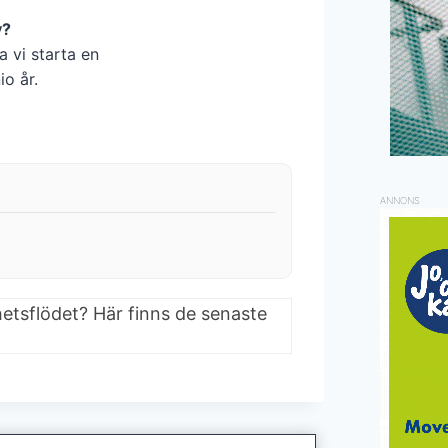
y?
a vi starta en
io år.
ANNONS
hetsflödet? Här finns de senaste