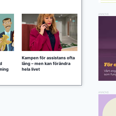
ANNONS
Kampen för assistans ofta
ed
lång – men kan förändra
tning
hela livet
ANNONS