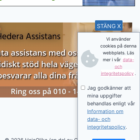
STÄNG X
Vi använder
cookies på denna
webbplats. Läs
mer i vår
data-
och
integritetspolicy
.
Jag godkänner att
mina uppgifter
behandlas enligt vår
Information om
data- och
integritetspolicy
.