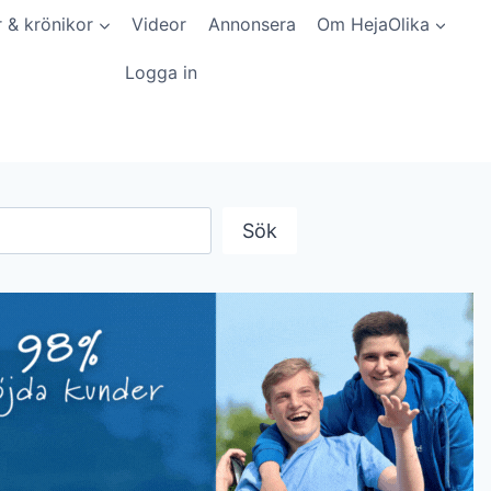
r & krönikor
Videor
Annonsera
Om HejaOlika
Logga in
Sök