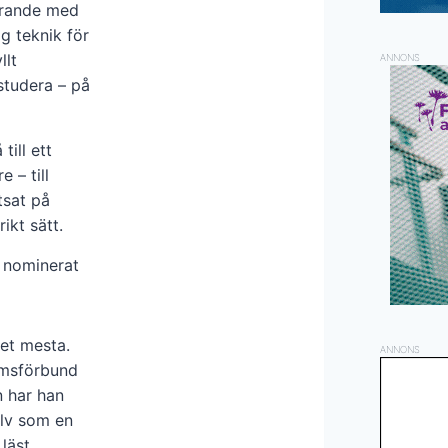
derande med
ig teknik för
llt
ANNONS
studera – på
till ett
e – till
tsat på
ikt sätt.
s nominerat
det mesta.
ANNONS
omsförbund
n har han
älv som en
läst