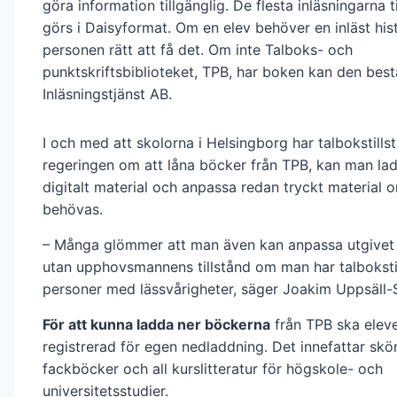
göra information tillgänglig. De flesta inläsningarna t
görs i Daisyformat. Om en elev behöver en inläst his
personen rätt att få det. Om inte Talboks- och
punktskriftsbiblioteket, TPB, har boken kan den bestä
Inläsningstjänst AB.
I och med att skolorna i Helsingborg har talbokstills
regeringen om att låna böcker från TPB, kan man la
digitalt material och anpassa redan tryckt material o
behövas.
– Många glömmer att man även kan anpassa utgivet 
utan upphovsmannens tillstånd om man har talbokstill
personer med lässvårigheter, säger Joakim Uppsäll-
För att kunna ladda ner böckerna
från TPB ska elev
registrerad för egen nedladdning. Det innefattar skönl
fackböcker och all kurslitteratur för högskole- och
universitetsstudier.