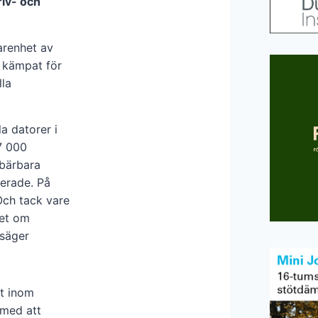
riv- och
arenhet av
n kämpat för
lla
a datorer i
7 000
 bärbara
lerade. På
Och tack vare
tet om
 säger
t inom
 med att