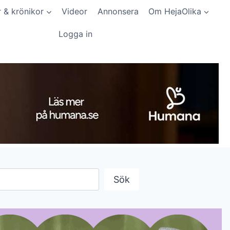
r & krönikor
Videor
Annonsera
Om HejaOlika
Logga in
Sök