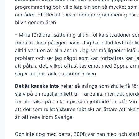
programmering och ville lära sin son så mycket som
området. Ett flertal kurser inom programmering har 
blivit genom åren.
– Mina föräldrar satte mig alltid i olika situationer s
träna att lösa på egen hand. Jag har alltid levt total
alltid varit en av alla andra. Jag ser möjligheter iställ
problem och ser jag något som kan förbättras kan jag
att påtala det, vilket oftast tas emot med öppna ar
säger att jag tänker utanför boxen.
Det är kanske inte
heller så många som skulle få för 
själv på en reguljärbiljett till Tanzania, men det gjor
för att hälsa på en kompis som jobbade där då. Min 
att det som rullstolsburen faktiskt är lättare att åka t
än att resa inom Sverige.
Och inte nog med detta, 2008 var han med och star