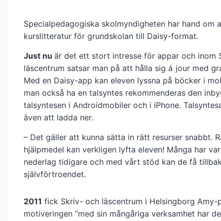
Specialpedagogiska skolmyndigheten har hand om at
kurslitteratur för grundskolan till Daisy-format.
Just nu
är det ett stort intresse för appar och inom 
läscentrum satsar man på att hålla sig á jour med gr
Med en Daisy-app kan eleven lyssna på böcker i mobi
man också ha en talsyntes rekommenderas den inb
talsyntesen i Android­mobiler och i iPhone. Talsyntes­
även att ladda ner.
– Det gäller att kunna sätta in rätt resurser snabbt. R
hjälpmedel kan verkligen lyfta eleven! Många har va
nederlag tidigare och med vårt stöd kan de få tillba
självförtroendet.
2011
fick Skriv- och läscentrum i Helsingborg Amy-
motiveringen ”med sin mångåriga verksamhet har de