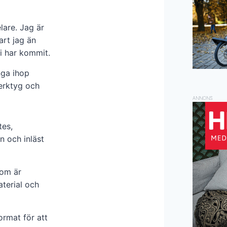
lare. Jag är
art jag än
i har kommit.
nga ihop
verktyg och
ANNONS
tes,
n och inläst
som är
terial och
ormat för att