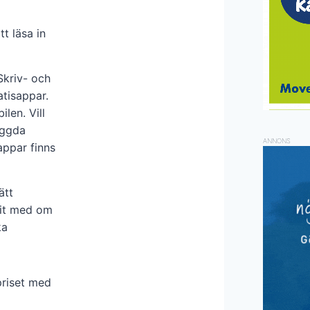
t läsa in
Skriv- och
atisappar.
len. Vill
yggda
ANNONS
appar finns
ätt
rit med om
ka
priset med