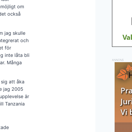
 möjligt om
det också
om jag skulle
integrerat och
et för
 inte låta bli
ANNONS
mar. Många
sig att åka
de jag 2005
upplevelse är
ill Tanzania
tade