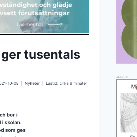
ger tusentals
ANNONS
021-10-08
Nyheter
Lästid: cirka
6
minuter
ch bor i
 i skolan.
töd som ges