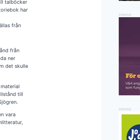
ill talböcker
toriebok har
ANNONS
llas från
tånd från
dda ner
m det skulle
material
stånd till
Sjögren.
ANNONS
en vara
itteratur,