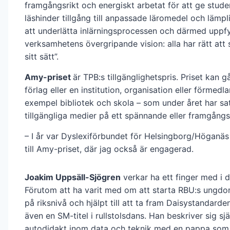
framgångsrikt och energiskt arbetat för att ge stu
läshinder tillgång till anpassade läromedel och lämpl
att underlätta inlärningsprocessen och därmed uppfy
verksamhetens övergripande vision: alla har rätt att 
sitt sätt”.
Amy-priset
är TPB:s tillgänglighetspris. Priset kan gå 
förlag eller en institution, organisation eller förmedlar
exempel bibliotek och skola – som under året har sa
tillgängliga medier på ett spännande eller framgångsr
– I år var Dyslexiförbundet för Helsingborg/Höganä
till Amy-priset, där jag också är engagerad.
Joakim Uppsäll-Sjögren
verkar ha ett finger med i 
Förutom att ha varit med om att starta RBU:s ungd
på riksnivå och hjälpt till att ta fram Daisystandar­de
även en SM-titel i rullstolsdans. Han beskriver sig sj
autodidakt inom data och teknik med en pappa som 