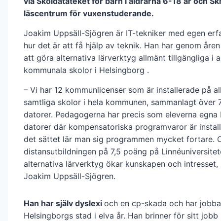
via Skoldatateket för barn i åldrarna 6-18 år och Sk
läscentrum för vuxenstuderande.
Joakim Uppsäll-Sjögren är IT-tekniker med egen erf
hur det är att få hjälp av teknik. Han har genom åre
att göra alternativa lärverktyg allmänt tillgängliga i a
kommunala skolor i Helsingborg .
– Vi har 12 kommunlicenser som är installerade på all
samtliga skolor i hela kommunen, sammanlagt över 
datorer. Pedagogerna har precis som eleverna egna
datorer där kompensatoriska programvaror är instal
det sättet lär man sig programmen mycket fortare. 
distansutbildningen på 7,5 poäng på Linnéuniversite
alternativa lärverktyg ökar kunskapen och intresset,
Joakim Uppsäll-Sjögren.
Han har själv dyslexi
och en cp-skada och har jobba
Helsingborgs stad i elva år. Han brinner för sitt jobb