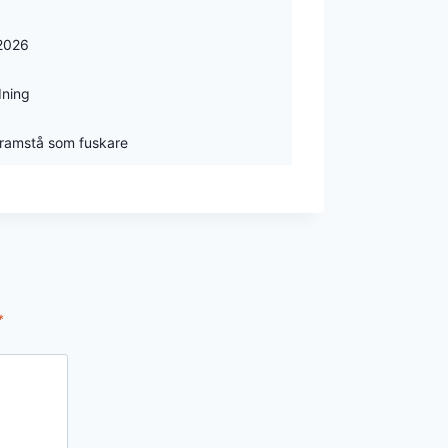
 2026
dning
 framstå som fuskare
*