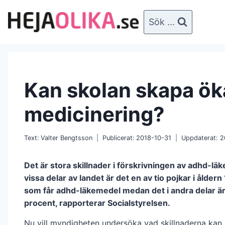
Skip
to
Sök ...
content
Kan skolan skapa ö
medicinering?
Text:
Valter Bengtsson
Publicerat:
2018-10-31
Uppdaterat:
2
Det är stora skillnader i förskrivningen av adhd-läk
vissa delar av landet är det en av tio pojkar i åldern
som får adhd-läkemedel medan det i andra delar är 
procent, rapporterar Socialstyrelsen.
Nu vill myndigheten undersöka vad skillnaderna kan 