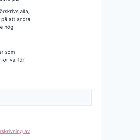
rskrivs alla,
 på att andra
de hög
rer som
 för varför
örskrivning av