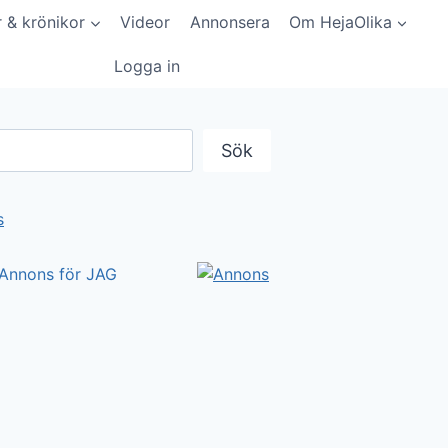
r & krönikor
Videor
Annonsera
Om HejaOlika
Logga in
Sök