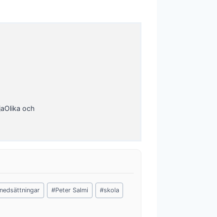
jaOlika och
snedsättningar
#
Peter Salmi
#
skola