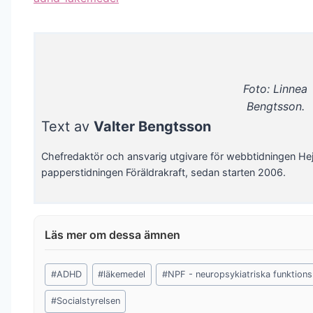
Foto: Linnea
Bengtsson.
Text av
Valter Bengtsson
Chefredaktör och ansvarig utgivare för webbtidningen He
papperstidningen Föräldrakraft, sedan starten 2006.
Post
#
ADHD
#
läkemedel
#
NPF - neuropsykiatriska funktion
Tags:
#
Socialstyrelsen