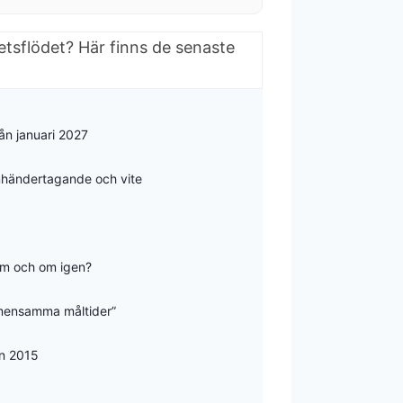
etsflödet? Här finns de senaste
rån januari 2027
omhändertagande och vite
 om och om igen?
emensamma måltider”
an 2015