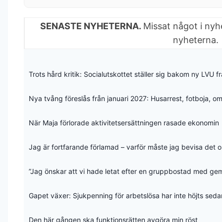
SENASTE NYHETERNA.
Missat något i nyh
nyheterna.
Trots hård kritik: Socialutskottet ställer sig bakom ny LVU f
Nya tvång föreslås från januari 2027: Husarrest, fotboja, 
När Maja förlorade aktivitetsersättningen rasade ekonomin
Jag är fortfarande förlamad – varför måste jag bevisa det
”Jag önskar att vi hade letat efter en gruppbostad med g
Gapet växer: Sjukpenning för arbetslösa har inte höjts sed
Den här gången ska funktionsrätten avgöra min röst