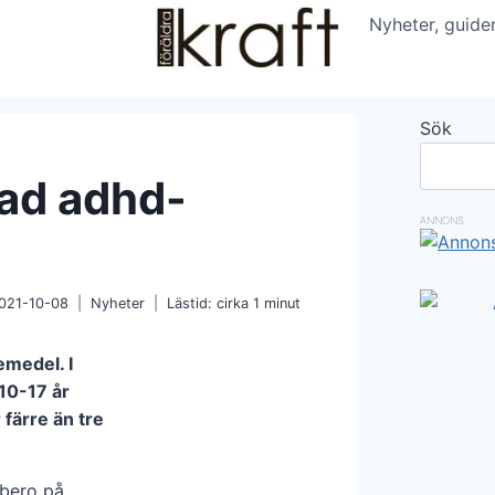
Nyheter, guide
Sök
kad adhd-
ANNONS
021-10-08
Nyheter
Lästid: cirka
1
minut
emedel. I
 10-17 år
färre än tre
bero på.