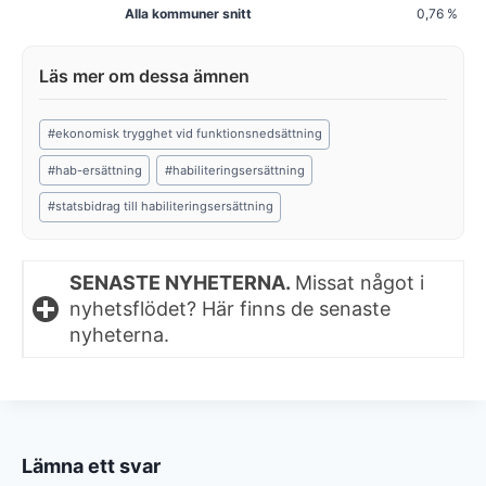
Alla kommuner snitt
0,76 %
Post
#
ekonomisk trygghet vid funktionsnedsättning
Tags:
#
hab-ersättning
#
habiliteringsersättning
#
statsbidrag till habiliteringsersättning
SENASTE NYHETERNA.
Missat något i
nyhetsflödet? Här finns de senaste
nyheterna.
Lämna ett svar