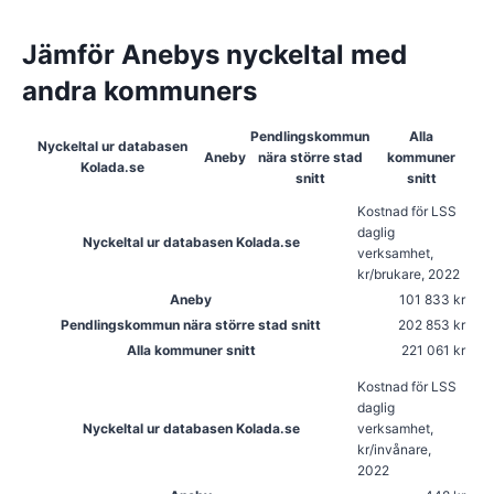
Jämför Anebys nyckeltal med
andra kommuners
Pendlingskommun
Alla
Nyckeltal ur databasen
Aneby
nära större stad
kommuner
Kolada.se
snitt
snitt
Kostnad för LSS
daglig
Nyckeltal ur databasen Kolada.se
verksamhet,
kr/brukare, 2022
Aneby
101 833 kr
Pendlingskommun nära större stad snitt
202 853 kr
Alla kommuner snitt
221 061 kr
Kostnad för LSS
daglig
Nyckeltal ur databasen Kolada.se
verksamhet,
kr/invånare,
2022