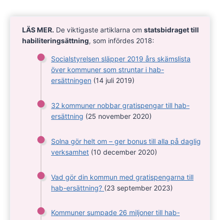
LÄS MER.
De viktigaste artiklarna om
statsbidraget till
habiliteringsättning
, som infördes 2018:
Socialstyrelsen släpper 2019 års skämslista
över kommuner som struntar i hab-
ersättningen
(14 juli 2019)
32 kommuner nobbar gratispengar till hab-
ersättning
(25 november 2020)
Solna gör helt om – ger bonus till alla på daglig
verksamhet
(10 december 2020)
Vad gör din kommun med gratispengarna till
hab-ersättning?
(23 september 2023)
Kommuner sumpade 26 miljoner till hab-