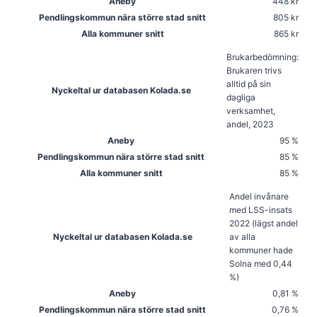
Aneby
448 kr
Pendlingskommun nära större stad snitt
805 kr
Alla kommuner snitt
865 kr
Brukarbedömning:
Brukaren trivs
alltid på sin
Nyckeltal ur databasen Kolada.se
dagliga
verksamhet,
andel, 2023
Aneby
95 %
Pendlingskommun nära större stad snitt
85 %
Alla kommuner snitt
85 %
Andel invånare
med LSS-insats
2022 (lägst andel
Nyckeltal ur databasen Kolada.se
av alla
kommuner hade
Solna med 0,44
%)
Aneby
0,81 %
Pendlingskommun nära större stad snitt
0,76 %