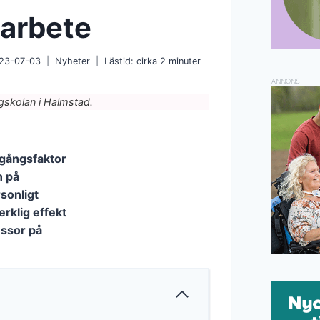
 arbete
23-07-03
Nyheter
Lästid: cirka
2
minuter
ANNONS
skolan i Halmstad.
amgångsfaktor
n på
sonligt
erklig effekt
essor på