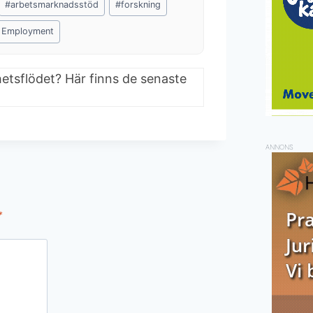
#
arbetsmarknadsstöd
#
forskning
 Employment
hetsflödet? Här finns de senaste
ANNONS
*