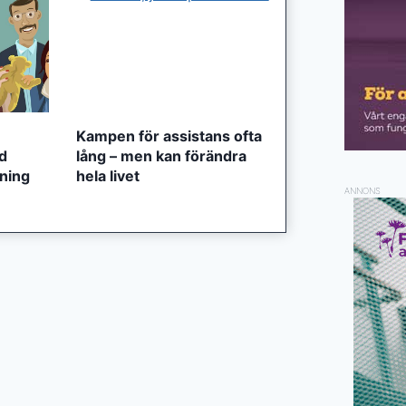
Kampen för assistans ofta
ed
lång – men kan förändra
tning
hela livet
ANNONS