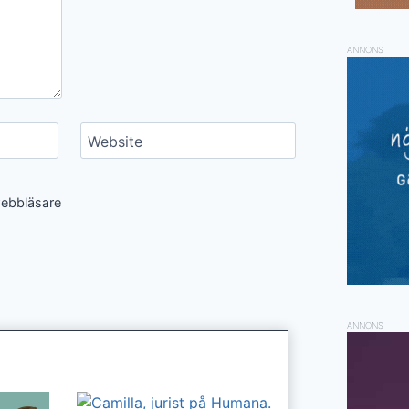
ANNONS
Website
webbläsare
ANNONS