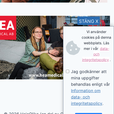
STÄNG X
Vi använder
cookies på denna
webbplats. Läs
mer i vår
data-
och
integritetspolicy
.
Jag godkänner att
mina uppgifter
behandlas enligt vår
Information om
data- och
integritetspolicy
.