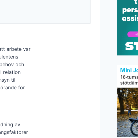
ett arbete var
ulentens
s behov och
 relation
syn till
görande för
edning av
ångsfaktorer