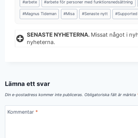
#
arbete
#
arbete för personer med funktionsnedsättning
Tags:
#
Magnus Tideman
#
Misa
#
Senaste nytt
#
Supported
SENASTE NYHETERNA.
Missat något i ny
nyheterna.
Lämna ett svar
Din e-postadress kommer inte publiceras.
Obligatoriska fält är märkta
Kommentar
*