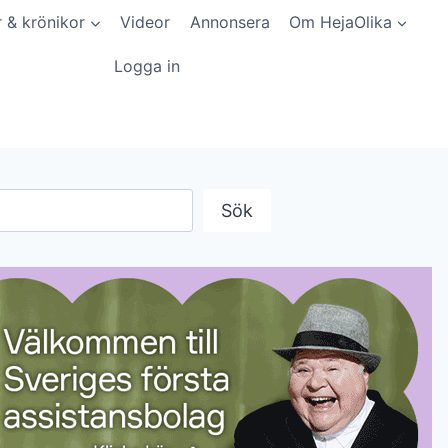
r & krönikor
Videor
Annonsera
Om HejaOlika
Logga in
Sök