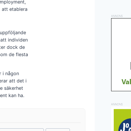
 employment,
 att etablera
ANNONS
 uppföljande
att individen
tter dock de
som de flesta
r i någon
rar att det i
re säkerhet
ent kan ha.
ANNONS