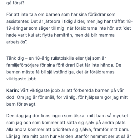
gå först?
För att inte tala om barnen som har sina föräldrar som
assistenter. Det är jättebra i tidig ålder, men jag har träffat 18-
19-åringar som säger till mig, när föräldrarna inte hör, att ”det
hade varit kul att flytta hem­ifrån, men då blir mamma
arbetslös”.
Tänk dig – en 18-årig rullstolskille eller tjej som är
familjeförsörjare för sina föräldrar! Det får inte hända. De
barnen måste få bli självständiga, det är föräldrarnas
viktigaste jobb.
Karin:
Vårt viktigaste jobb är att förbereda barnen på vår
död. Om jag är för snäll, för vänlig, för hjälpsam gör jag mitt
barn för svagt.
Den dag jag dör finns ingen som älskar mitt barn så mycket
som jag och som kommer att sätta sig själv på andra plats.
Alla andra kommer att prioritera sig själva, framför mitt barn.
Lär jag inte mitt barn hur världen utanför hemmet ser ut så är