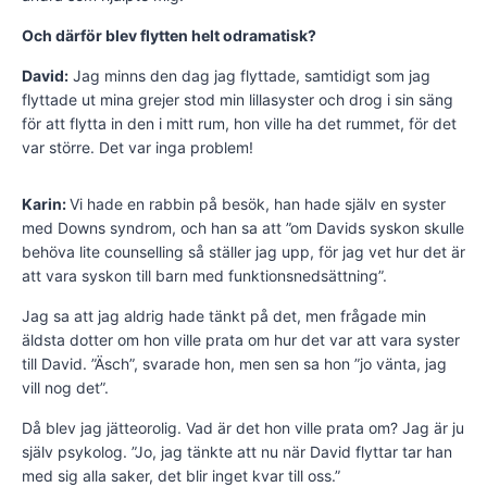
Och därför blev flytten helt odramatisk?
David:
Jag minns den dag jag flyttade, samtidigt som jag
flyttade ut mina grejer stod min lillasyster och drog i sin säng
för att flytta in den i mitt rum, hon ville ha det rummet, för det
var större. Det var inga problem!
Karin:
Vi hade en rabbin på besök, han hade själv en syster
med Downs syndrom, och han sa att ”om Davids syskon skulle
behöva lite counselling så ställer jag upp, för jag vet hur det är
att vara syskon till barn med funktionsnedsättning”.
Jag sa att jag aldrig hade tänkt på det, men frågade min
äldsta dotter om hon ville prata om hur det var att vara syster
till David. ”Äsch”, svarade hon, men sen sa hon ”jo vänta, jag
vill nog det”.
Då blev jag jätteorolig. Vad är det hon ville prata om? Jag är ju
själv psykolog. ”Jo, jag tänkte att nu när David flyttar tar han
med sig alla saker, det blir inget kvar till oss.”