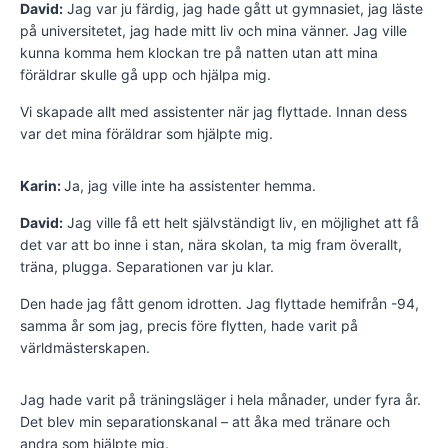
David:
Jag var ju färdig, jag hade gått ut gymnasiet, jag läste
på universitetet, jag hade mitt liv och mina vänner. Jag ville
kunna komma hem klockan tre på natten utan att mina
föräldrar skulle gå upp och hjälpa mig.
Vi skapade allt med assistenter när jag flyttade. Innan dess
var det mina föräldrar som hjälpte mig.
Karin:
Ja, jag ville inte ha assistenter hemma.
David:
Jag ville få ett helt självständigt liv, en möjlighet att få
det var att bo inne i stan, nära skolan, ta mig fram överallt,
träna, plugga. Separationen var ju klar.
Den hade jag fått genom idrotten. Jag flyttade hemifrån -94,
samma år som jag, precis före flytten, hade varit på
världmästerskapen.
Jag hade varit på träningsläger i hela månader, under fyra år.
Det blev min separationskanal – att åka med tränare och
andra som hjälpte mig.