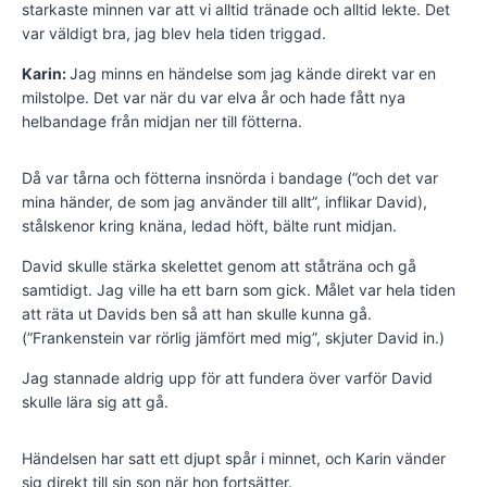
starkaste minnen var att vi alltid tränade och alltid lekte. Det
var väldigt bra, jag blev hela tiden triggad.
Karin:
Jag minns en händelse som jag kände direkt var en
milstolpe. Det var när du var elva år och hade fått nya
helbandage från midjan ner till fötterna.
Då var tårna och fötterna insnörda i bandage (”och det var
mina händer, de som jag använder till allt”, inflikar David),
stålskenor kring knäna, ledad höft, bälte runt midjan.
David skulle stärka skelettet genom att ståträna och gå
samtidigt. Jag ville ha ett barn som gick. Målet var hela tiden
att räta ut Davids ben så att han skulle kunna gå.
(”Frankenstein var rörlig jämfört med mig”, skjuter David in.)
Jag stannade aldrig upp för att fundera över varför David
skulle lära sig att gå.
Händelsen har satt ett djupt spår i minnet, och Karin vänder
sig direkt till sin son när hon fortsätter.