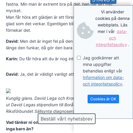
fastna. Min man är extremt bra på det, han har lärt mig
mycket.
Vi använder
Man får höra att glädjen är ett försvar, att man nog inte är så
cookies på denna
glad som det verkar. Egentligen blir man ledsen fast man
webbplats. Läs
förnekar det.
mer i vår
data-
och
David:
Men det är inget fel på den försvarsmekanismen så
integritetspolicy
.
länge den funkar, då gör den bara sitt jobb.
Jag godkänner att
Karin:
Du får höra att du är nog inte ”så glad som du ser ut”…
mina uppgifter
behandlas enligt vår
David:
Ja, det är väldigt vanligt att man får höra det.
Information om data-
och integritetspolicy
.
Kunglig glans. David Lega och Kronprinsessan Victoria delar
Cookies är OK
ut David Legas stipendium till Boråstjejen Sandra Derbring på
Riksförbundet Sällsynta diagnosers konferens 2008.
Beställ vårt nyhetsbrev
Vad tänker ni om framtiden? Du, David, har flickvän men
inga barn än?