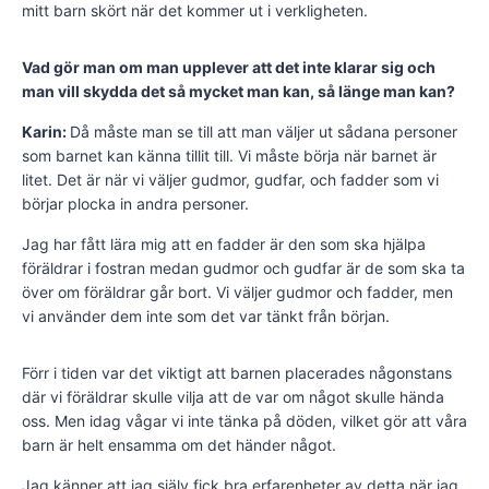
mitt barn skört när det kommer ut i verkligheten.
Vad gör man om man upplever att det inte klarar sig och
man vill skydda det så mycket man kan, så länge man kan?
Karin:
Då måste man se till att man väljer ut sådana personer
som barnet kan känna tillit till. Vi måste börja när barnet är
litet. Det är när vi väljer gudmor, gudfar, och fadder som vi
börjar plocka in andra personer.
Jag har fått lära mig att en fadder är den som ska hjälpa
föräldrar i fostran medan gudmor och gudfar är de som ska ta
över om föräldrar går bort. Vi väljer gudmor och fadder, men
vi använder dem inte som det var tänkt från början.
Förr i tiden var det viktigt att barnen placerades någonstans
där vi föräldrar skulle vilja att de var om något skulle hända
oss. Men idag vågar vi inte tänka på döden, vilket gör att våra
barn är helt ensamma om det händer något.
Jag känner att jag själv fick bra erfarenheter av detta när jag