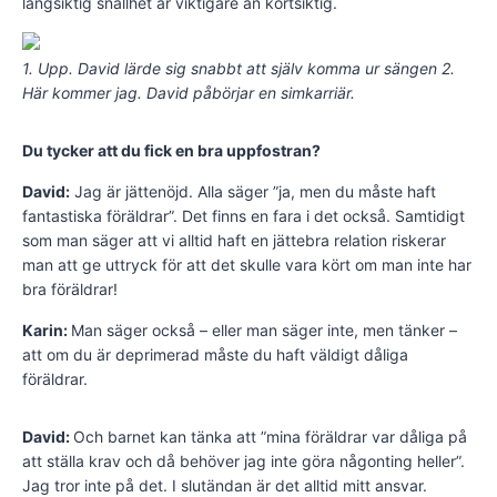
långsiktig snällhet är viktigare än kortsiktig.
1. Upp. David lärde sig snabbt att själv komma ur sängen 2.
Här kommer jag. David påbörjar en simkarriär.
Du tycker att du fick en bra uppfostran?
David:
Jag är jättenöjd. Alla säger ”ja, men du måste haft
fantastiska föräldrar”. Det finns en fara i det också. Samtidigt
som man säger att vi alltid haft en jättebra relation riskerar
man att ge uttryck för att det skulle vara kört om man inte har
bra föräldrar!
Karin:
Man säger också – eller man säger inte, men tänker –
att om du är deprimerad måste du haft väldigt dåliga
föräldrar.
David:
Och barnet kan tänka att ”mina föräldrar var dåliga på
att ställa krav och då behöver jag inte göra någonting heller”.
Jag tror inte på det. I slutändan är det alltid mitt ansvar.