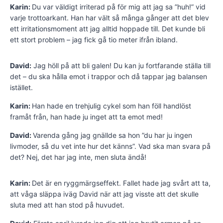
Karin:
Du var väldigt irriterad på för mig att jag sa ”huh!” vid
varje trottoarkant. Han har vält så många gånger att det blev
ett irritationsmoment att jag alltid hoppade till. Det kunde bli
ett stort problem – jag fick gå tio meter ifrån ibland.
David:
Jag höll på att bli galen! Du kan ju fortfarande ställa till
det – du ska hålla emot i trappor och då tappar jag balansen
istället.
Karin:
Han hade en trehjulig cykel som han föll handlöst
framåt från, han hade ju inget att ta emot med!
David:
Varenda gång jag gnällde sa hon ”du har ju ingen
livmoder, så du vet inte hur det känns”. Vad ska man svara på
det? Nej, det har jag inte, men sluta ändå!
Karin:
Det är en ryggmärgseffekt. Fallet hade jag svårt att ta,
att våga släppa iväg David när att jag visste att det skulle
sluta med att han stod på huvudet.