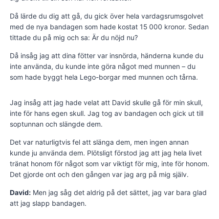
Då lärde du dig att gå, du gick över hela vardagsrumsgolvet
med de nya bandagen som hade kostat 15 000 kronor. Sedan
tittade du på mig och sa: Är du nöjd nu?
Då insåg jag att dina fötter var insnörda, händerna kunde du
inte använda, du kunde inte göra något med munnen – du
som hade byggt hela Lego-borgar med munnen och tårna.
Jag insåg att jag hade velat att David skulle gå för min skull,
inte för hans egen skull. Jag tog av bandagen och gick ut till
soptunnan och slängde dem.
Det var naturligtvis fel att slänga dem, men ingen annan
kunde ju använda dem. Plötsligt förstod jag att jag hela livet
tränat honom för något som var viktigt för mig, inte för honom.
Det gjorde ont och den gången var jag arg på mig själv.
David:
Men jag såg det aldrig på det sättet, jag var bara glad
att jag slapp bandagen.