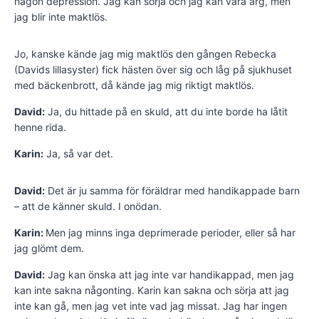
någon depression. Jag kan sörja och jag kan vara arg, men
jag blir inte maktlös.
Jo, kanske kände jag mig maktlös den gången Rebecka
(Davids lillasyster) fick hästen över sig och låg på sjukhuset
med bäckenbrott, då kände jag mig riktigt maktlös.
David:
Ja, du hittade på en skuld, att du inte borde ha låtit
henne rida.
Karin:
Ja, så var det.
David:
Det är ju samma för föräldrar med handikappade barn
– att de känner skuld. I onödan.
Karin:
Men jag minns inga deprimerade perioder, eller så har
jag glömt dem.
David:
Jag kan önska att jag inte var handikappad, men jag
kan inte sakna någonting. Karin kan sakna och sörja att jag
inte kan gå, men jag vet inte vad jag missat. Jag har ingen