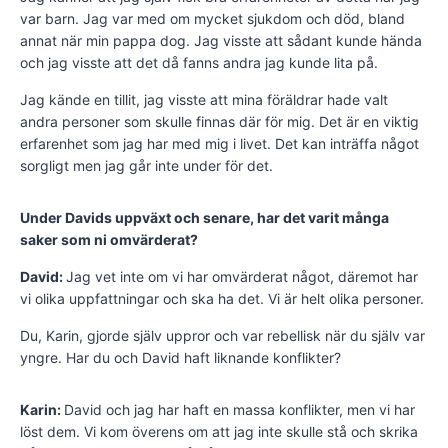
var barn. Jag var med om mycket sjukdom och död, bland
annat när min pappa dog. Jag visste att sådant kunde hända
och jag visste att det då fanns andra jag kunde lita på.
Jag kände en tillit, jag visste att mina föräldrar hade valt
andra personer som skulle finnas där för mig. Det är en viktig
erfarenhet som jag har med mig i livet. Det kan inträffa något
sorgligt men jag går inte under för det.
Under Davids uppväxt och senare, har det varit många
saker som ni omvärderat?
David:
Jag vet inte om vi har omvärderat något, där­emot har
vi olika uppfattningar och ska ha det. Vi är helt olika personer.
Du, Karin, gjorde själv uppror och var rebellisk när du själv var
yngre. Har du och David haft liknande konflikter?
Karin:
David och jag har haft en massa konflikter, men vi har
löst dem. Vi kom överens om att jag inte skulle stå och skrika