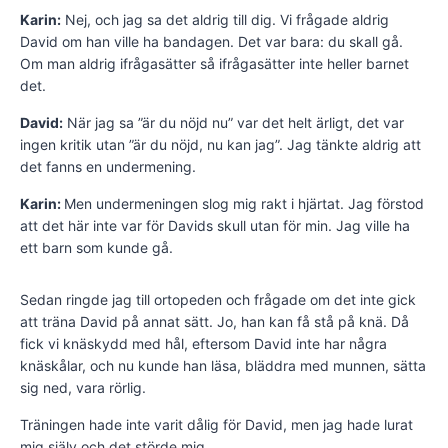
Karin:
Nej, och jag sa det aldrig till dig. Vi frågade aldrig
David om han ville ha bandagen. Det var bara: du skall gå.
Om man aldrig ifrågasätter så ifrågasätter inte heller barnet
det.
David:
När jag sa ”är du nöjd nu” var det helt ärligt, det var
ingen kritik utan ”är du nöjd, nu kan jag”. Jag tänkte aldrig att
det fanns en undermening.
Karin:
Men undermeningen slog mig rakt i hjärtat. Jag förstod
att det här inte var för Davids skull utan för min. Jag ville ha
ett barn som kunde gå.
Sedan ringde jag till ortopeden och frågade om det inte gick
att träna David på annat sätt. Jo, han kan få stå på knä. Då
fick vi knäskydd med hål, eftersom David inte har några
knäskålar, och nu kunde han läsa, bläddra med munnen, sätta
sig ned, vara rörlig.
Träningen hade inte varit dålig för David, men jag hade lurat
mig själv och det störde mig.