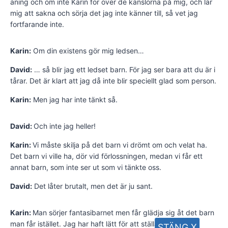
aning och om inte Karin för över de känslorna på mig, och lär
mig att sakna och sörja det jag inte känner till, så vet jag
fortfarande inte.
Karin:
Om din existens gör mig ledsen…
David:
… så blir jag ett ledset barn. För jag ser bara att du är i
tårar. Det är klart att jag då inte blir speciellt glad som person.
Karin:
Men jag har inte tänkt så.
David:
Och inte jag heller!
Karin:
Vi måste skilja på det barn vi drömt om och velat ha.
Det barn vi ville ha, dör vid förlossningen, medan vi får ett
annat barn, som inte ser ut som vi tänkte oss.
David:
Det låter brutalt, men det är ju sant.
Karin:
Man sörjer fantasibarnet men får glädja sig åt det barn
man får istället. Jag har haft lätt för att ställa om, att inte
STÄNG X