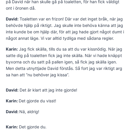
på David när han skulle gå på toaletten, för han fick väldigt
ont i öronen då.
David:
Toaletten var en frizon! Där var det inget bråk, när jag
behövde hjälp på riktigt. Jag skulle inte behöva känna att jag
inte kunde be om hjälp där, för att jag hade gjort något dumt i
något annat läge. Vi var alltid tydliga med sådana regler.
Karin:
Jag fick skälla, tills du sa att du var kissnödig. När jag
satte dig på toaletten fick jag inte skälla. När vi hade knäppt
byxorna och du satt på pallen igen, så fick jag skälla igen.
Men detta utnyttjade David förstås. Så fort jag var riktigt arg
sa han att ”nu behöver jag kissa”.
David:
Det är klart att jag inte gjorde!
Karin:
Det gjorde du visst!
David:
Nä, aldrig!
Karin:
Det gjorde du.