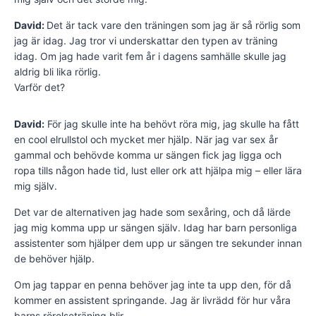
David:
Det är tack vare den träningen som jag är så rörlig som
jag är idag. Jag tror vi underskattar den typen av träning
idag. Om jag hade varit fem år i dagens samhälle skulle jag
aldrig bli lika rörlig.
Varför det?
David:
För jag skulle inte ha behövt röra mig, jag skulle ha fått
en cool elrullstol och mycket mer hjälp. När jag var sex år
gammal och behövde komma ur sängen fick jag ligga och
ropa tills någon hade tid, lust eller ork att hjälpa mig – eller lära
mig själv.
Det var de alternativen jag hade som sex­åring, och då lärde
jag mig komma upp ur sängen själv. Idag har barn personliga
assistenter som hjälper dem upp ur sängen tre se­kunder innan
de behöver hjälp.
Om jag tappar en penna behöver jag inte ta upp den, för då
kommer en assistent springande. Jag är livrädd för hur våra
barns rörelseträning blir.