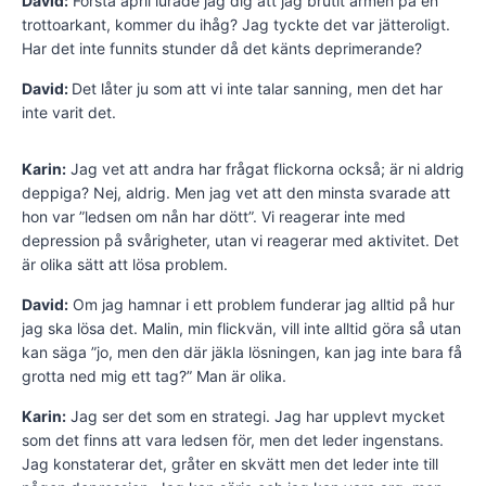
David:
Första april lurade jag dig att jag brutit armen på en
trottoarkant, kommer du ihåg? Jag tyckte det var jätteroligt.
Har det inte funnits stunder då det känts deprimerande?
David:
Det låter ju som att vi inte talar sanning, men det har
inte varit det.
Karin:
Jag vet att andra har frågat flickorna också; är ni aldrig
deppiga? Nej, aldrig. Men jag vet att den minsta svarade att
hon var ”ledsen om nån har dött”. Vi reagerar inte med
depression på svårigheter, utan vi reagerar med aktivitet. Det
är olika sätt att lösa problem.
David:
Om jag hamnar i ett problem funderar jag alltid på hur
jag ska lösa det. Malin, min flickvän, vill inte alltid göra så utan
kan säga ”jo, men den där jäkla lösningen, kan jag inte bara få
grotta ned mig ett tag?” Man är olika.
Karin:
Jag ser det som en strategi. Jag har upplevt mycket
som det finns att vara ledsen för, men det leder ingenstans.
Jag konstaterar det, gråter en skvätt men det leder inte till