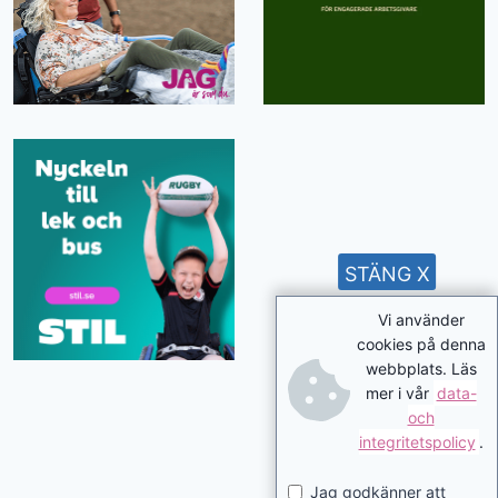
STÄNG X
Vi använder
cookies på denna
webbplats. Läs
mer i vår
data-
och
integritetspolicy
.
Jag godkänner att