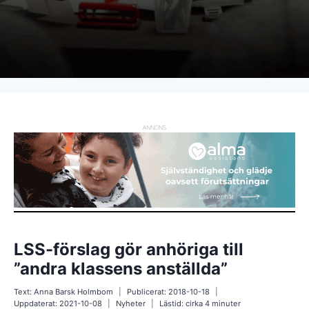
ANNONS
LSS-förslag gör anhöriga till
”andra klassens anställda”
Text:
Anna Barsk Holmbom
Publicerat:
2018-10-18
Uppdaterat:
2021-10-08
Nyheter
Lästid: cirka
4
minuter