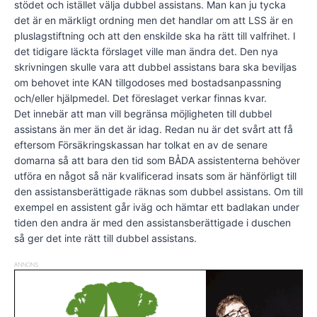
stödet och istället välja dubbel assistans. Man kan ju tycka
det är en märkligt ordning men det handlar om att LSS är en
pluslagstiftning och att den enskilde ska ha rätt till valfrihet. I
det tidigare läckta förslaget ville man ändra det. Den nya
skrivningen skulle vara att dubbel assistans bara ska beviljas
om behovet inte KAN tillgodoses med bostadsanpassning
och/eller hjälpmedel. Det föreslaget verkar finnas kvar.
Det innebär att man vill begränsa möjligheten till dubbel
assistans än mer än det är idag. Redan nu är det svårt att få
eftersom Försäkringskassan har tolkat en av de senare
domarna så att bara den tid som BÅDA assistenterna behöver
utföra en något så när kvalificerad insats som är hänförligt till
den assistansberättigade räknas som dubbel assistans. Om till
exempel en assistent går iväg och hämtar ett badlakan under
tiden den andra är med den assistansberättigade i duschen
så ger det inte rätt till dubbel assistans.
ANNONS