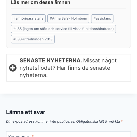
Post
#
anhörigassistans
#
Anna Barsk Holmbom
#
assistans
Tags:
#
LSS (lagen om stöd och service till vissa funktionshindrade)
#
LSS-utredningen 2018
SENASTE NYHETERNA.
Missat något i
nyhetsflödet? Här finns de senaste
nyheterna.
Lämna ett svar
Din e-postadress kommer inte publiceras.
Obligatoriska fält är märkta
*
Kommentar
*