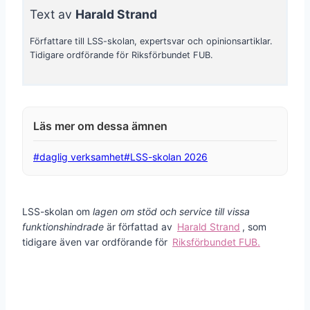
Text av
Harald Strand
Författare till LSS-skolan, expertsvar och opinionsartiklar.
Tidigare ordförande för Riksförbundet FUB.
Post
#
daglig verksamhet
#
LSS-skolan 2026
Tags:
LSS-skolan om
lagen om stöd och service till vissa
funktionshindrade
är författad av
Harald Strand
, som
tidigare även var ordförande för
Riksförbundet FUB.