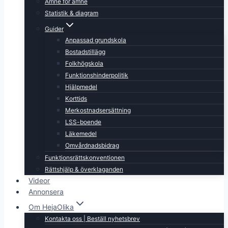
Ämne för ämne
Statistik & diagram
Guider
Anpassad grundskola
Bostadstillägg
Folkhögskola
Funktionshinderpolitik
Hjälpmedel
Korttids
Merkostnadsersättning
LSS-boende
Läkemedel
Omvårdnadsbidrag
Funktionsrättskonventionen
Rättshjälp & överklaganden
Videor
Annonsera
Om HejaOlika
Kontakta oss | Beställ nyhetsbrev