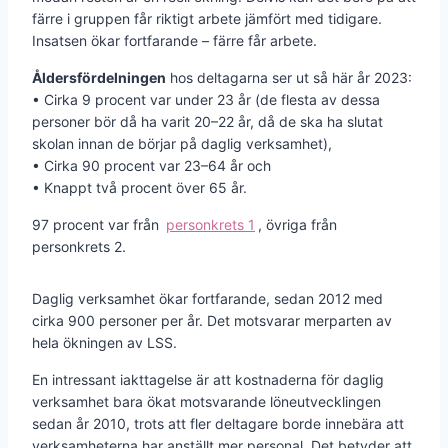
färre i gruppen får riktigt arbete jämfört med tidigare.
Insatsen ökar fortfarande – färre får arbete.
Åldersfördelningen
hos deltagarna ser ut så här år 2023:
• Cirka 9 procent var under 23 år (de flesta av dessa
personer bör då ha varit 20–22 år, då de ska ha slutat
skolan innan de börjar på daglig verksamhet),
• Cirka 90 procent var 23–64 år och
• Knappt två procent över 65 år.
97 procent var från
personkrets 1
, övriga från
personkrets 2.
Daglig verksamhet ökar fortfarande, sedan 2012 med
cirka 900 personer per år. Det motsvarar merparten av
hela ökningen av LSS.
En intressant iakttagelse är att kostnaderna för daglig
verksamhet bara ökat motsvarande löneutvecklingen
sedan år 2010, trots att fler deltagare borde innebära att
verksamheterna har anställt mer personal. Det betyder att