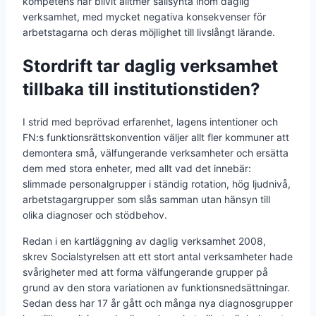
kompetens har blivit alltmer sällsynta inom daglig
verksamhet, med mycket negativa konsekvenser för
arbetstagarna och deras möjlighet till livslångt lärande.
Stordrift tar daglig verksamhet
tillbaka till institutionstiden?
I strid med beprövad erfarenhet, lagens intentioner och
FN:s funktionsrättskonvention väljer allt fler kommuner att
demontera små, välfungerande verksamheter och ersätta
dem med stora enheter, med allt vad det innebär:
slimmade personalgrupper i ständig rotation, hög ljudnivå,
arbetstagargrupper som slås samman utan hänsyn till
olika diagnoser och stödbehov.
Redan i en kartläggning av daglig verksamhet 2008,
skrev Socialstyrelsen att ett stort antal verksamheter hade
svårigheter med att forma välfungerande grupper på
grund av den stora variationen av funktionsnedsättningar.
Sedan dess har 17 år gått och många nya diagnosgrupper