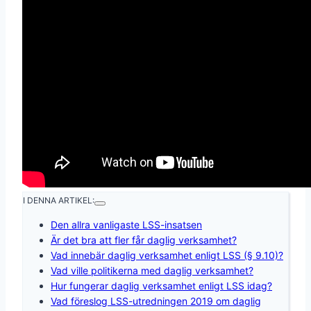
I DENNA ARTIKEL:
Den allra vanligaste LSS-insatsen
Är det bra att fler får daglig verksamhet?
Vad innebär daglig verksamhet enligt LSS (§ 9.10)?
Vad ville politikerna med daglig verksamhet?
Hur fungerar daglig verksamhet enligt LSS idag?
Vad föreslog LSS-utredningen 2019 om daglig