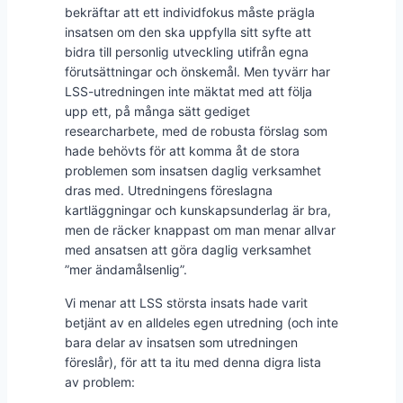
bekräftar att ett individfokus måste prägla
insatsen om den ska uppfylla sitt syfte att
bidra till personlig utveckling utifrån egna
förutsättningar och önskemål. Men tyvärr har
LSS-utredningen inte mäktat med att följa
upp ett, på många sätt gediget
researcharbete, med de robusta förslag som
hade behövts för att komma åt de stora
problemen som insatsen daglig verksamhet
dras med. Utredningens föreslagna
kartläggningar och kunskapsunderlag är bra,
men de räcker knappast om man menar allvar
med ansatsen att göra daglig verksamhet
”mer ändamålsenlig”.
Vi menar att LSS största insats hade varit
betjänt av en alldeles egen utredning (och inte
bara delar av insatsen som utredningen
föreslår), för att ta itu med denna digra lista
av problem: