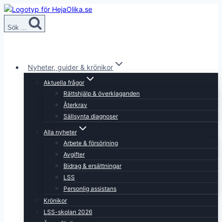
Skip
to
Sök ...
content
Nyheter, guider & krönikor
Aktuella frågor
Rättshjälp & överklaganden
Återkrav
Sällsynta diagnoser
Alla nyheter
Arbete & försörjning
Avgifter
Bidrag & ersättningar
LSS
Personlig assistans
Krönikor
LSS-skolan 2026