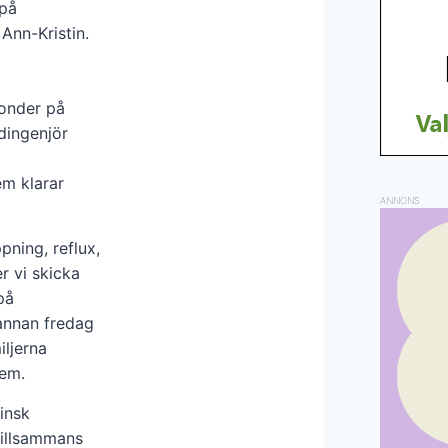
 på
 Ann-Kristin.
onder på
dingenjör
em klarar
ANNONS
ning, reflux,
er vi skicka
på
annan fredag
iljerna
dem.
insk
tillsammans