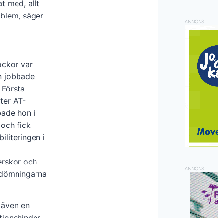
t med, allt
oblem, säger
ANNONS
dockor var
en jobbade
 Första
ter AT-
bade hon i
 och fick
literingen i
terskor och
ANNONS
edömningarna
r även en
tionshinder,