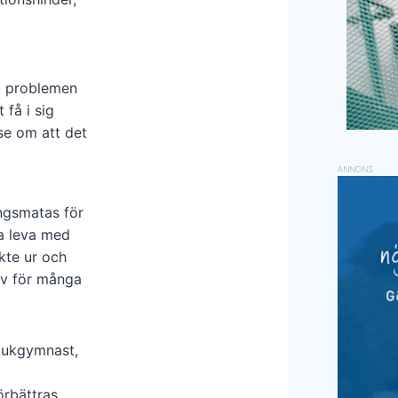
ta problemen
 få i sig
se om att det
ANNONS
ångsmatas för
ga leva med
kte ur och
ev för många
sjukgymnast,
rbättras.