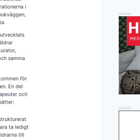
rationerna i
 bukväggen,
ANNONS
ta.
utvecklats
äldrar
kurator,
 och samma
tommen för
en. En del
apeuter och
sätter:
ANNONS
trukturerat
ara ta ledigt
ldrarna till