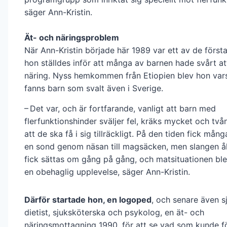
säger Ann-Kristin.
Ät- och näringsproblem
När Ann-Kristin började här 1989 var ett av de förs
hon ställdes inför att många av barnen hade svårt att
näring. Nyss hemkommen från Etiopien blev hon var
fanns barn som svalt även i Sverige.
– Det var, och är fortfarande, vanligt att barn med
flerfunktionshinder sväljer fel, kräks mycket och tv
att de ska få i sig tillräckligt. På den tiden fick mån
en sond genom näsan till magsäcken, men slangen å
fick sättas om gång på gång, och matsituationen bl
en obehaglig upplevelse, säger Ann-Kristin.
Därför startade hon, en logoped
, och senare även 
dietist, sjuksköterska och psykolog, en ät- och
näringsmottagning 1990, för att se vad som kunde fö