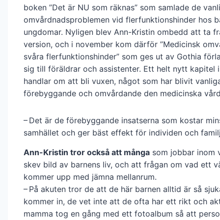
boken ”Det är NU som räknas” som samlade de vanl
omvårdnadsproblemen vid flerfunktionshinder hos b
ungdomar. Nyligen blev Ann-Kristin ombedd att ta f
version, och i november kom därför ”Medicinsk omv
svåra flerfunktionshinder” som ges ut av Gothia förla
sig till föräldrar och assistenter. Ett helt nytt kapitel
handlar om att bli vuxen, något som har blivit vanlig
förebyggande och omvårdande den medicinska vården
– Det är de förebyggande insatserna som kostar mins
samhället och ger bäst effekt för individen och famil
Ann-Kristin tror också att många
som jobbar inom v
skev bild av barnens liv, och att frågan om vad ett vär
kommer upp med jämna mellanrum.
– På akuten tror de att de här barnen alltid är så sj
kommer in, de vet inte att de ofta har ett rikt och akti
mamma tog en gång med ett fotoalbum så att perso