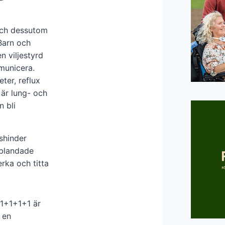
 och dessutom
 Barn och
n viljestyrd
municera.
ter, reflux
är lung- och
n bli
shinder
nblandade
rka och titta
. 1+1+1+1 är
m en