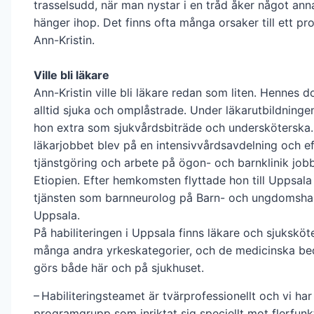
trasselsudd, när man nystar i en tråd åker något anna
hänger ihop. Det finns ofta många orsaker till ett pr
Ann-Kristin.
Ville bli läkare
Ann-Kristin ville bli läkare redan som liten. Hennes 
alltid sjuka och omplåstrade. Under läkarutbildning
hon extra som sjukvårdsbiträde och undersköterska.
läkarjobbet blev på en intensivvårdsavdelning och ef
tjänstgöring och arbete på ögon- och barnklinik job
Etiopien. Efter hemkomsten flyttade hon till Uppsala
tjänsten som barnneurolog på Barn- och ungdomshabi
Uppsala.
På habiliteringen i Uppsala finns läkare och sjukskö
många andra yrkeskategorier, och de medicinska b
görs både här och på sjukhuset.
– Habiliteringsteamet är tvärprofessionellt och vi ha
programgrupp som inriktat sig speciellt mot flerfunk