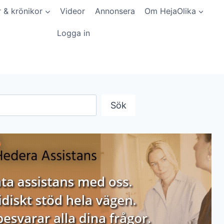
r & krönikor
Videor
Annonsera
Om HejaOlika
Logga in
Sök