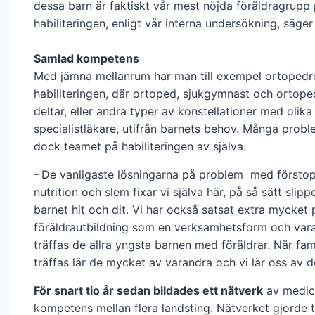
dessa barn är faktiskt vår mest nöjda föräldragrupp
habiliteringen, enligt vår interna undersökning, säger
Samlad kompetens
Med jämna mellanrum har man till exempel ortopedr
habiliteringen, där ortoped, sjukgymnast och ortope
deltar, eller andra typer av konstellationer med olika
specialistläkare, utifrån barnets behov. Många probl
dock teamet på habiliteringen av själva.
– De vanligaste lösningarna på problem med förstopp
nutrition och slem fixar vi själva här, på så sätt slipp
barnet hit och dit. Vi har också satsat extra mycket 
föräldrautbildning som en verksamhetsform och var
träffas de allra yngsta barnen med föräldrar. När fam
träffas lär de mycket av varandra och vi lär oss av 
För snart tio år sedan bildades ett nätverk
av medic
kompetens mellan flera landsting. Nätverket gjorde 