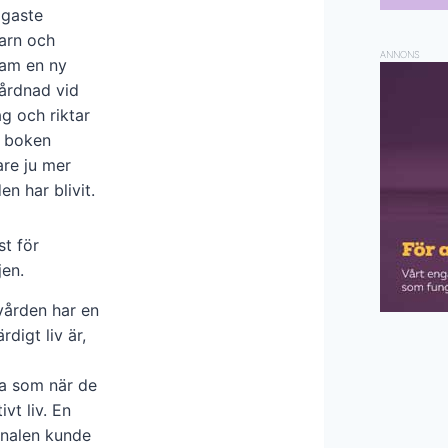
igaste
arn och
ANNONS
ram en ny
årdnad vid
g och riktar
 i boken
are ju mer
 har blivit.
t för
jen.
ården har en
digt liv är,
uka som när de
vt liv. En
nalen kunde