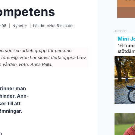
kompetens
-08
Nyheter
Lästid: cirka
6
minuter
ANNONS
person i en arbetsgrupp för personer
förening. Hon har skrivit detta öppna brev
 vården. Foto: Anna Pella.
brinner man
hinder. Ann-
r till att
dömningar.
a