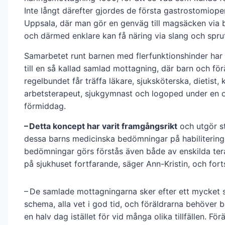
Inte långt därefter gjordes de första gastrostomiope
Uppsala, där man gör en genväg till magsäcken via
och därmed enklare kan få näring via slang och spru
Samarbetet runt barnen med flerfunktionshinder har 
till en så kallad samlad mottagning, där barn och för
regelbundet får träffa läkare, sjuksköterska, dietist, 
arbetsterapeut, sjukgymnast och logoped under en
förmiddag.
– Detta koncept har varit framgångsrikt
och utgör s
dessa barns medicinska bedömningar på habilitering
bedömningar görs förstås även både av enskilda ter
på sjukhuset fortfarande, säger Ann-Kristin, och fort
– De samlade mottagningarna sker efter ett mycket s
schema, alla vet i god tid, och föräldrarna behöver b
en halv dag istället för vid många olika tillfällen. Förä