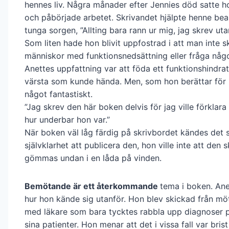
hennes liv. Några månader efter Jennies död satte h
och påbörjade arbetet. Skrivandet hjälpte henne be
tunga sorgen, ”Allting bara rann ur mig, jag skrev utan
Som liten hade hon blivit uppfostrad i att man inte sk
människor med funktionsnedsättning eller fråga någo
Anettes uppfattning var att föda ett funktionshindrat
värsta som kunde hända. Men, som hon berättar för 
något fantastiskt.
”Jag skrev den här boken delvis för jag ville förklara
hur underbar hon var.”
När boken väl låg färdig på skrivbordet kändes det
självklarhet att publicera den, hon ville inte att den s
gömmas undan i en låda på vinden.
Bemötande är ett återkommande
tema i boken. Ane
hur hon kände sig utanför. Hon blev skickad från möt
med läkare som bara tycktes rabbla upp diagnoser 
sina patienter. Hon menar att det i vissa fall var bris