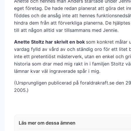
Anette och hennes man Anders startade under Jennie
eget företag. De hade redan planerat att göra det i
föddes och de ansåg inte att hennes funktionsnedsät
hindra dem från att förverkliga planerna. De hjälptes
till att någon alltid var tillsammans med Jennie.
Anette Stoltz har skrivit en bok
som konkret målar 
vardag fylld av vård av och ständig oro för ett litet 
inte ett pretentiöst mästerverk, utan en enkel och g
historia som drar med mig rakt in i familjen Stoltz v
lämnar kvar väl ingraverade spår i mig.
(Ursprungligen publicerad på foraldrakraft.se den 
2005.)