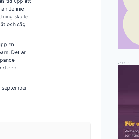
s tid upp ett
nnan Jennie
tning skulle
 åt och såg
upp en
barn. Det är
ripande
ANNONS
ärld och
29 september