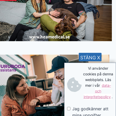
STÄNG X
Vi använder
cookies på denna
webbplats. Läs
mer i vår
data-
och
integritetspolicy
.
Jag godkänner att
mina uppgifter