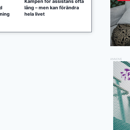
Kampen för assistans ofta
ed
lång – men kan förändra
tning
hela livet
ANNONS