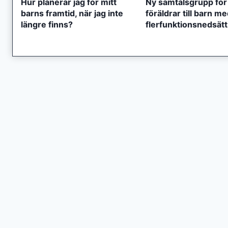
Hur planerar jag för mitt
Ny samtalsgrupp för
barns framtid, när jag inte
föräldrar till barn m
längre finns?
flerfunktionsnedsät