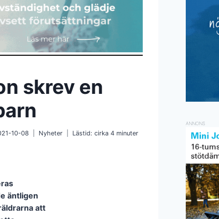
Hon skrev en
barn
ANNONS
021-10-08
Nyheter
Lästid: cirka
4
minuter
eras
e äntligen
äldrarna att