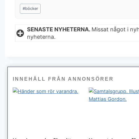
Post
#
böcker
Tags:
SENASTE NYHETERNA.
Missat något i ny
nyheterna.
INNEHÅLL FRÅN ANNONSÖRER