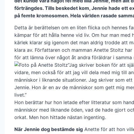
det kunde vara något fel med lilla Jennie, men allt d
förträngdes. Tills beskedet kom, Jennie hade ett ext
på femte kromosomen. Hela världen rasade samm
Detta är berättelsen om en liten flicka och hennes f
kämpar för att hålla henne vid liv. Om hur man med hj
kärlek klarar sig igenom det man aldrig trodde att m
klara av. Författaren och mamman Anette Stoltz har 
för att lämna över något åt andra föräldrar i samma s
”Jag skriver boken för att sj
vidare, men också för att jag vill dela med mig till a
människor i liknande situationer. Jag skriver som ett t
Jennie. Hon är en av de människor som gett mig mest
livet.”
Hon berättar hur hon letade efter litteratur som ha
människor med liknande öden, vad de hade gjort oc
orkat. Men hon hittade nästan ingenting.
När Jennie dog bestämde sig
Anette för att hon vil