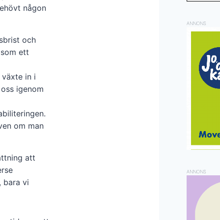
behövt någon
ANNONS
sbrist och
 som ett
 växte in i
a oss igenom
biliteringen.
 även om man
ttning att
erse
ANNONS
, bara vi