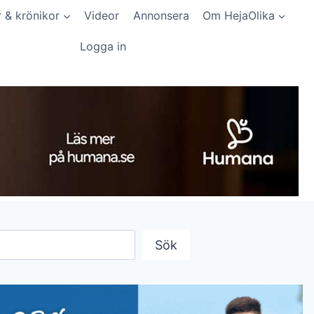
r & krönikor
Videor
Annonsera
Om HejaOlika
Logga in
Sök