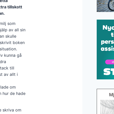
etta
ra tillskott
an.
amilj som
älp av all sin
an skulle
skrivit boken
ituation.
älv kunna gå
ndra
ack till
 av allt i
ndlade om
h hur de hade
le skriva om