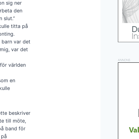
on sig ner
arbeta den
 slut.”
ulle titta på
nting.
 barn var det
mig, var det
ANNONS
 för världen
 som en
kulle
tte beskriver
e till möte,
på band för
t på