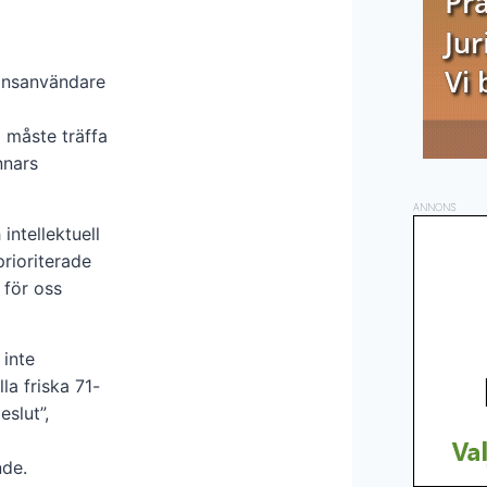
ansanvändare
i måste träffa
nnars
ANNONS
intellektuell
rioriterade
 för oss
 inte
lla friska 71-
eslut”,
nde.