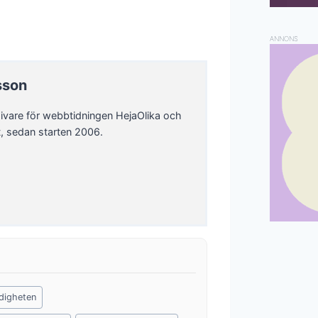
ANNONS
sson
ivare för webbtidningen HejaOlika och
t, sedan starten 2006.
digheten