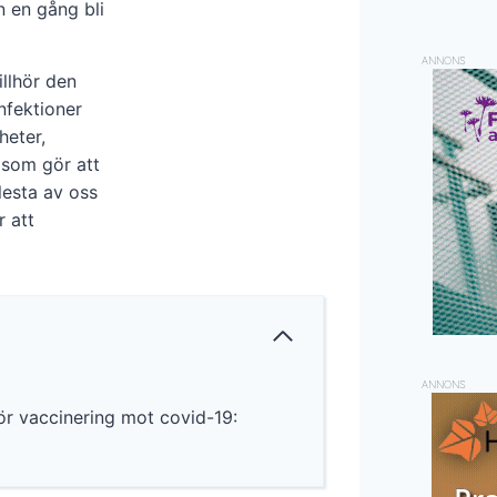
n en gång bli
ANNONS
illhör den
nfektioner
heter,
 som gör att
flesta av oss
r att
ANNONS
ör vaccinering mot covid-19: