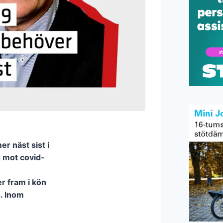
r näst sist i
g mot covid-
 fram i kön
s. Inom