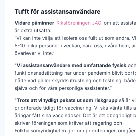
Tufft för assistansanvändare
Vidare påminner
Riksföreningen JAG
om att assist
är extra utsatta:
”Vi kan inte välja att isolera oss fullt ut som andra. V
5-10 olika personer i veckan, nära oss, i våra hem, a
överlever vi inte.”
”Vi assistansanvändare med omfattande fysisk
och 
funktionsnedsättning har under pandemin blivit bortp
både vad gäller skyddsutrustning och testning, både
själva och för våra personliga assistenter.”
”Trots att vi tydligt pekats ut som riskgrupp
så är vi
prioriterade tidigt för vaccinering. Vi ska vänta tills a
åringar fått sina vaccindoser. Det är ett obegripligt b
skriver föreningen som kräver att regering och
Folkhälsomyndigheten gör om prioriteringen omgåe