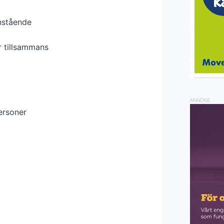
nstående
r tillsammans
ANNONS
ersoner