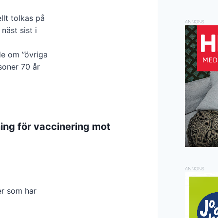
lt tolkas på
ANNONS
näst sist i
de om ”övriga
rsoner 70 år
ing för vaccinering mot
ANNONS
er som har