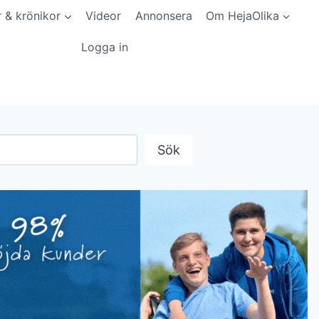
r & krönikor
Videor
Annonsera
Om HejaOlika
Logga in
Sök