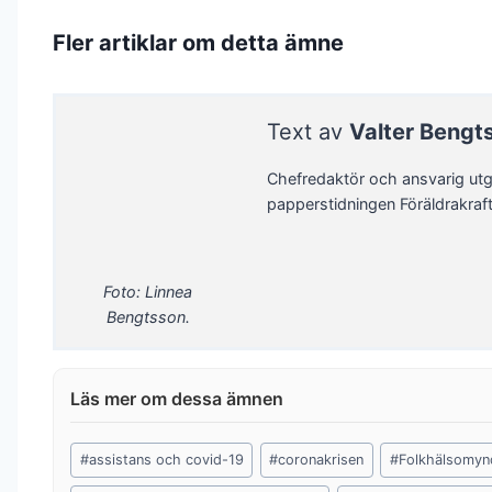
Fler artiklar om detta ämne
Text av
Valter Bengt
Chefredaktör och ansvarig utg
papperstidningen Föräldrakraf
Foto: Linnea
Bengtsson.
Post
#
assistans och covid-19
#
coronakrisen
#
Folkhälsomyn
Tags: