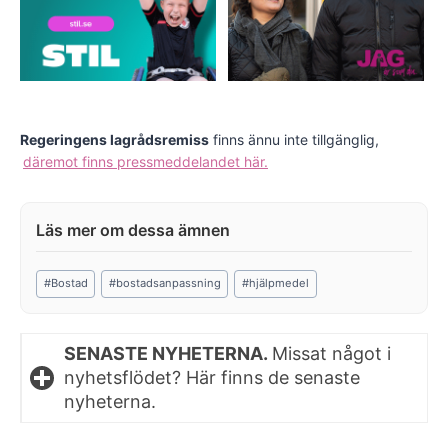
Regeringens lagrådsremiss
finns ännu inte tillgänglig,
däremot finns pressmeddelandet här.
Post
#
Bostad
#
bostadsanpassning
#
hjälpmedel
Tags:
SENASTE NYHETERNA.
Missat något i
nyhetsflödet? Här finns de senaste
nyheterna.