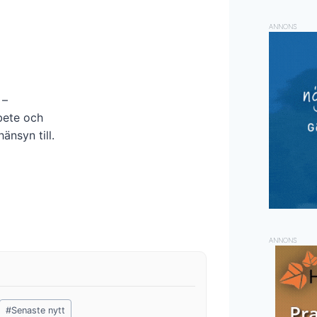
ANNONS
 –
rbete och
änsyn till.
ANNONS
#
Senaste nytt