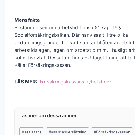
Mera fakta
Bestämmelsen om arbetstid finns i 51 kap. 16 § i
Socialförsäkringsbalken. Där hänvisas till tre olika
bedömningsgrunder för vad som är tillåten arbetstid
arbetstidslagen, lagen om arbetstid m.m. i husligt a
kollektivavtal. Dessutom finns EU-lagstiftning att ta h
Källa: Försäkringskassan.
LÄS MER:
Försäkringskassans nyhetsbrev
Post
#
assistans
#
assistansersättning
#
Försäkringskassan