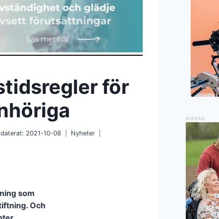
stidsregler för
anhöriga
ANNONS
daterat:
2021-10-08
Nyheter
tning som
tiftning. Och
nter.