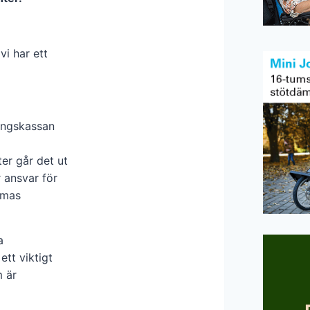
vi har ett
ringskassan
ter går det ut
r ansvar för
omas
a
ett viktigt
 är