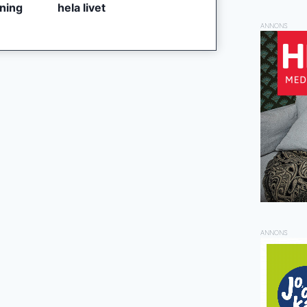
tning
hela livet
ANNONS
ANNONS