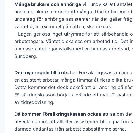
Många brukare och anhöriga
vill undvika att antalet
hos en brukare blir onödigt många. Därför har man b
undantag för anhöriga assistenter när det gäller fråg
väntetid, till exempel på natten, ska räknas.
– Lagen ger oss inget utrymme för att särbehandla o
arbetstagare. Väntetid ska ses om arbetad tid. Det i
timmas väntetid jämställs med en timmas arbetstid,
Sundberg.
Den nya regeln till trots
har Försäkringskassan ännu 
en assistent arbetar många timmar åt flera olika bru
Detta kommer det dock också att bli ändring på näst
Försäkringskassan börjar använde ett nytt IT-system 
av tidredovisning.
Då kommer Försäkringskassan också
att se om det 
utveckling mot att allt fler assistenter blir egna för
därmed undantas från arbetstidsbestämmelserna.