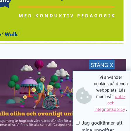
STÄNG X
Vi använder
cookies på denna
webbplats. Läs
mer i vår
data-
och
integritetspolicy
.
Jag godkänner att
mina uppgifter