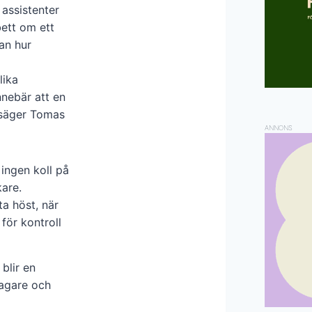
 assistenter
ett om ett
an hur
lika
nnebär att en
 säger Tomas
ANNONS
ingen koll på
kare.
a höst, när
för kontroll
blir en
etagare och