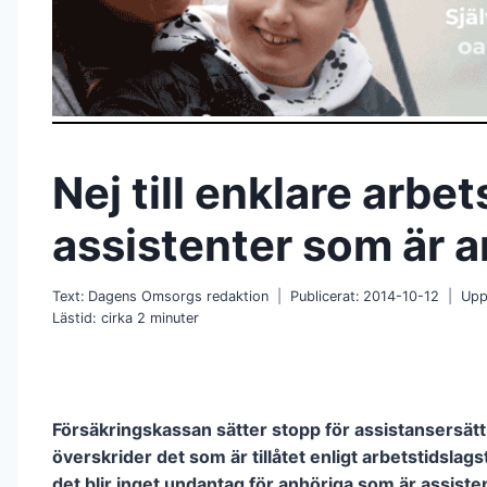
Nej till enklare arbet
assistenter som är 
Text:
Dagens Omsorgs redaktion
Publicerat:
2014-10-12
Upp
Lästid: cirka
2
minuter
Försäkringskassan sätter stopp för assistansersät
överskrider det som är tillåtet enligt arbetstidslags
det blir inget undantag för anhöriga som är assiste