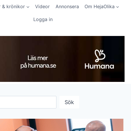
r & krönikor
Videor
Annonsera
Om HejaOlika
Logga in
Sök