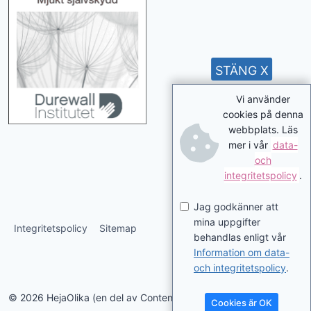
STÄNG X
Vi använder
cookies på denna
webbplats. Läs
mer i vår
data-
och
integritetspolicy
.
Jag godkänner att
mina uppgifter
Integritetspolicy
Sitemap
behandlas enligt vår
Information om data-
och integritetspolicy
.
© 2026 HejaOlika (en del av Contentverkstan.se)
Cookies är OK