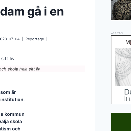
Adam gå i en
ANNONS
023-07-04
Reportage
ch skola hela sitt liv
 som är
nstitution,
mns kommun
älja skola
utism och