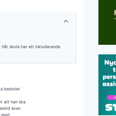
 Vår skola har ett inkluderande
ka beslutet
ör att han ska
sietid även
a med