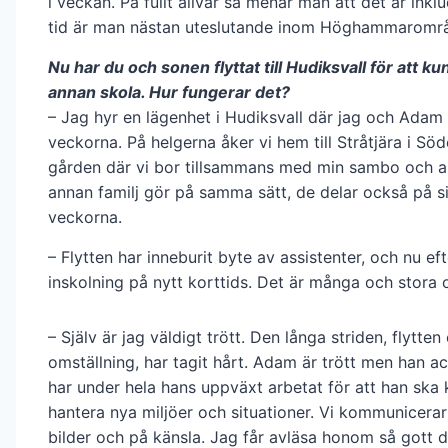
i veckan. På fullt allvar så menar man att det är inkl
tid är man nästan uteslutande inom Höghammarområ
Nu har du och sonen flyttat till Hudiksvall för att ku
annan skola. Hur fungerar det?
– Jag hyr en lägenhet i Hudiksvall där jag och Adam
veckorna. På helgerna åker vi hem till Stråtjära i Söd
gården där vi bor tillsammans med min sambo och al
annan familj gör på samma sätt, de delar också på s
veckorna.
– Flytten har inneburit byte av assistenter, och nu eft
inskolning på nytt korttids. Det är många och stora 
– Själv är jag väldigt trött. Den långa striden, flytten 
omställning, har tagit hårt. Adam är trött men han a
har under hela hans uppväxt arbetat för att han ska
hantera nya miljöer och situationer. Vi kommunicera
bilder och på känsla. Jag får avläsa honom så gott d