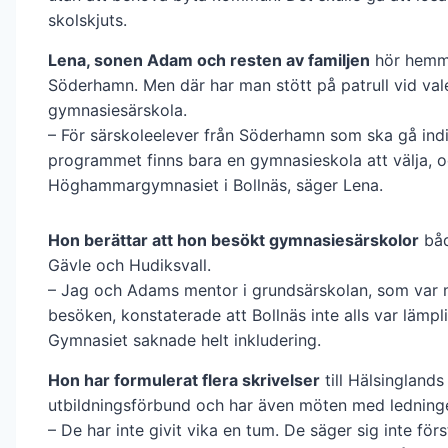
skolskjuts.
Lena, sonen Adam och resten av familjen
hör hemm
Söderhamn. Men där har man stött på patrull vid val
gymnasiesärskola.
– För särskoleelever från Söder­hamn som ska gå indi
programmet finns bara en gymnasieskola att välja, o
Höghammar­gymnasiet i Bollnäs, säger Lena.
Hon berättar att hon besökt gymnasiesärskolor
båd
Gävle och Hudiksvall.
– Jag och Adams mentor i grundsärskolan, som var 
besöken, konstaterade att Bollnäs inte alls var lämpl
Gymnasiet saknade helt inkludering.
Hon har formulerat flera skrivelser
till Hälsinglands
utbildningsförbund och har även möten med ledning
– De har inte givit vika en tum. De säger sig inte först