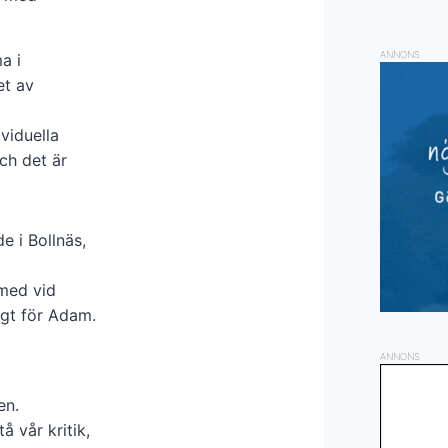
ANNONS
a i
et av
viduella
ch det är
e i Bollnäs,
med vid
igt för Adam.
ANNONS
en.
å vår kritik,