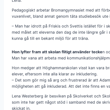
Lena.
Pedagogiskt arbetar Broman­gymnasiet med att förb
vuxenlivet, bland annat genom täta studiebesök ute i
– Man har idrott på Friskis och Svettis istället för i s
med målet att eleverna den dag de inte längre går i 
kunna gå till en bekant miljö för att träna.
Hon lyfter fram att skolan flitigt använder tecke
n oc
Man har vana att arbeta med kommunikationshjälpme
Hon medger att Höghammarskolan visst kan vara br
elever, eftersom inte alla klarar av inkludering.
– Det som gör mig så arg och frustrerad är att Adam 
möjligheten att gå inkluderad. Att det inte finns en v
Lena Westerberg är besviken på Skolverket och Sko
som inte har gett något stöd i samband med de skri
skickat in.