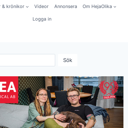
r & krönikor
Videor
Annonsera
Om HejaOlika
Logga in
Sök