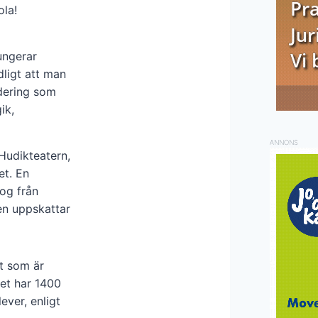
ola!
ungerar
dligt att man
udering som
ik,
ANNONS
Hudikteatern,
et. En
og från
en uppskattar
 som är
et har 1400
ver, enligt