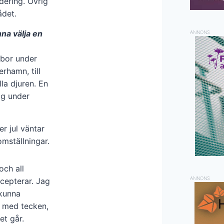
udering. Övrig
det.
nna välja en
ANNONS
 bor under
erhamn, till
la djuren. En
ig under
er jul väntar
omställningar.
och all
ANNONS
ccepterar. Jag
 kunna
r med tecken,
et går.