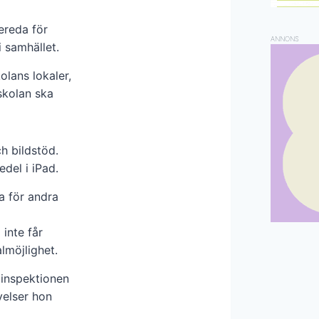
ereda för
ANNONS
 samhället.
kolans lokaler,
skolan ska
h bildstöd.
del i iPad.
a för andra
inte får
almöjlighet.
linspektionen
velser hon