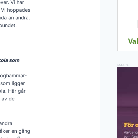
ver. Vi har
. Vi hoppades
ida än andra.
bundet.
kola som
ANNONS
Högham­mar­
 som ligger
la. Här går
t av de
andra
 åker en gång