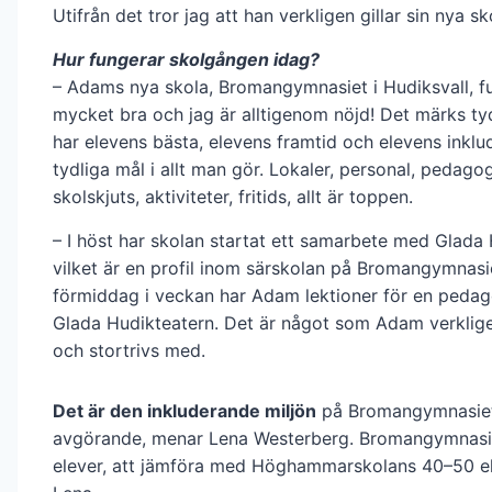
Utifrån det tror jag att han verkligen gillar sin nya sk
Hur fungerar skolgången idag?
– Adams nya skola, Bromangym­nasiet i Hudiksvall, f
mycket bra och jag är alltigenom nöjd! Det märks ty
har elevens bästa, elevens framtid och elevens inkl
tydliga mål i allt man gör. Lokaler, personal, pedagog
skolskjuts, aktiviteter, fritids, allt är toppen.
– I höst har skolan startat ett samarbete med Glada 
vilket är en profil inom särskolan på Bromangymnasi
förmiddag i veckan har Adam lektioner för en pedag
Glada Hudikteatern. Det är något som Adam verklig
och stortrivs med.
Det är den inkluderande miljön
på Bromangymnasiet
avgörande, menar Lena Westerberg. Broman­gymnasi
elever, att jämföra med Höghammarskolans 40–50 ele