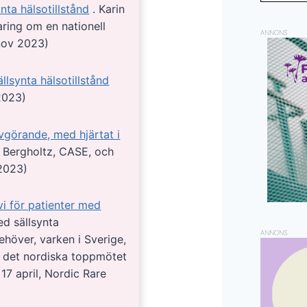
ynta hälsotillstånd
. Karin
aring om en nationell
ANNONS
 nov 2023)
llsynta hälsotillstånd
2023)
avgörande, med hjärtat i
a Bergholtz, CASE, och
 2023)
vi för patienter med
d sällsynta
ANNONS
behöver, varken i Sverige,
r det nordiska toppmötet
17 april, Nordic Rare