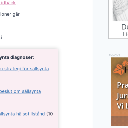
 Lidbäck
.
ioner går
.]
ANNONS
lsynta diagnoser
:
m strategi för sällsynta
beslut om sällsynta
llsynta hälsotillstånd
(10