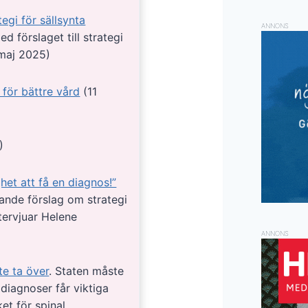
egi för sällsynta
ANNONS
d förslaget till strategi
 maj 2025)
 för bättre vård
(11
)
et att få en diagnos!”
mande förslag om strategi
tervjuar Helene
ANNONS
te ta över
. Staten måste
 diagnoser får viktiga
et för spinal