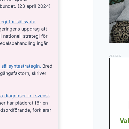
bundet. (23 april 2024)
tegi för sällsynta
regeringens uppdrag att
 nationell strategi för
medelsbehandling ingår
ANNONS
 sällsyntastrategin.
Bred
gångsfaktorn, skriver
a diagnoser in i svensk
er har pläderat för en
ndsordförande, förklarar