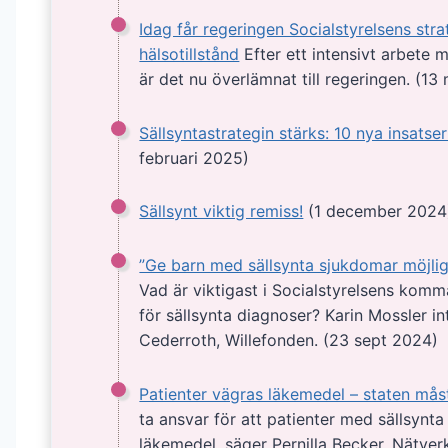
Idag får regeringen Socialstyrelsens strat
hälsotillstånd
Efter ett intensivt arbete me
är det nu överlämnat till regeringen. (13
Sällsyntastrategin stärks: 10 nya insatser
februari 2025)
Sällsynt viktig remiss!
(1 december 2024
”Ge barn med sällsynta sjukdomar möjligh
Vad är viktigast i Socialstyrelsens kom
för sällsynta diagnoser? Karin Mossler in
Cederroth, Willefonden. (23 sept 2024)
Patienter vägras läkemedel – staten mås
ta ansvar för att patienter med sällsynta
läkemedel, säger Pernilla Becker, Nätverk