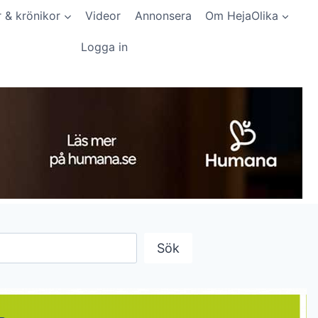
r & krönikor
Videor
Annonsera
Om HejaOlika
Logga in
Sök