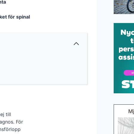
nta
et för spinal
j till
iagnos. För
omsförlopp