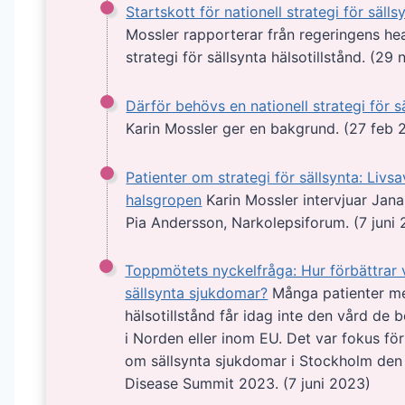
Startskott för nationell strategi för sälls
Mossler rapporterar från regeringens he
strategi för sällsynta hälsotillstånd. (29
Därför behövs en nationell strategi för sä
Karin Mossler ger en bakgrund. (27 feb 
Patienter om strategi för sällsynta: Livs
halsgropen
Karin Mossler intervjuar Jan
Pia Andersson, Narkolepsiforum. (7 juni
Toppmötets nyckelfråga: Hur förbättrar 
sällsynta sjukdomar?
Många patienter me
hälsotillstånd får idag inte den vård de 
i Norden eller inom EU. Det var fokus fö
om sällsynta sjukdomar i Stockholm den 
Disease Summit 2023. (7 juni 2023)