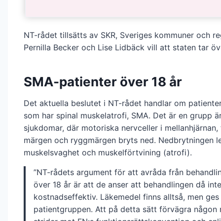
NT-rådet tillsätts av SKR, Sveriges kommuner och re
Pernilla Becker och Lise Lidbäck vill att staten tar ö
SMA-patienter över 18 år
Det aktuella beslutet i NT-rådet handlar om patienter
som har spinal muskelatrofi, SMA. Det är en grupp är
sjukdomar, där motoriska nervceller i mellanhjärnan,
märgen och ryggmärgen bryts ned. Nedbrytningen led
muskelsvaghet och muskelförtvining (atrofi).
”NT-rådets argument för att avråda från behandlin
över 18 år är att de anser att behandlingen då inte
kostnadseffektiv. Läkemedel finns alltså, men ges i
patientgruppen. Att på detta sätt förvägra någon rä