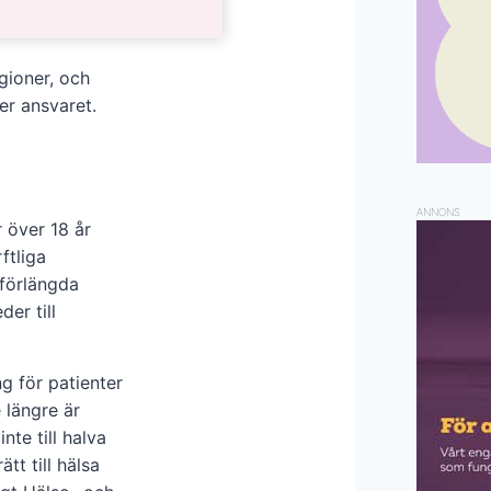
gioner, och
ver ansvaret.
ANNONS
 över 18 år
ftliga
 förlängda
er till
g för patienter
 längre är
nte till halva
tt till hälsa