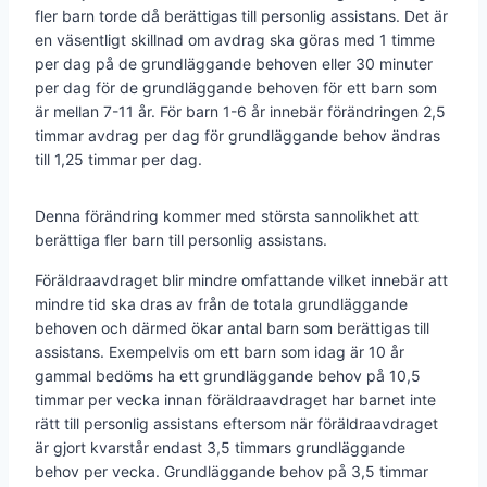
fler barn torde då berättigas till personlig assistans. Det är
en väsentligt skillnad om avdrag ska göras med 1 timme
per dag på de grundläggande behoven eller 30 minuter
per dag för de grundläggande behoven för ett barn som
är mellan 7-11 år. För barn 1-6 år innebär förändringen 2,5
timmar avdrag per dag för grundläggande behov ändras
till 1,25 timmar per dag.
Denna förändring kommer med största sannolikhet att
berättiga fler barn till personlig assistans.
Föräldraavdraget blir mindre omfattande vilket innebär att
mindre tid ska dras av från de totala grundläggande
behoven och därmed ökar antal barn som berättigas till
assistans. Exempelvis om ett barn som idag är 10 år
gammal bedöms ha ett grundläggande behov på 10,5
timmar per vecka innan föräldraavdraget har barnet inte
rätt till personlig assistans eftersom när föräldraavdraget
är gjort kvarstår endast 3,5 timmars grundläggande
behov per vecka. Grundläggande behov på 3,5 timmar