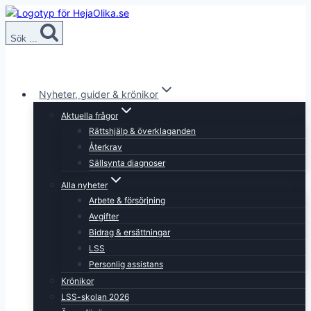
Skip
to
Sök ...
content
Nyheter, guider & krönikor
Aktuella frågor
Rättshjälp & överklaganden
Återkrav
Sällsynta diagnoser
Alla nyheter
Arbete & försörjning
Avgifter
Bidrag & ersättningar
LSS
Personlig assistans
Krönikor
LSS-skolan 2026