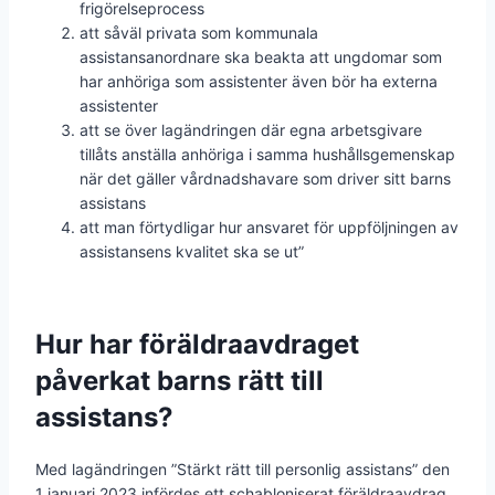
frigörelseprocess
att såväl privata som kommunala
assistansanordnare ska beakta att ungdomar som
har anhöriga som assistenter även bör ha externa
assistenter
att se över lagändringen där egna arbetsgivare
tillåts anställa anhöriga i samma hushållsgemenskap
när det gäller vårdnadshavare som driver sitt barns
assistans
att man förtydligar hur ansvaret för uppföljningen av
assistansens kvalitet ska se ut”
Hur har föräldraavdraget
påverkat barns rätt till
assistans?
Med lagändringen ”Stärkt rätt till personlig assistans” den
1 januari 2023 infördes ett schabloniserat föräldraavdrag.