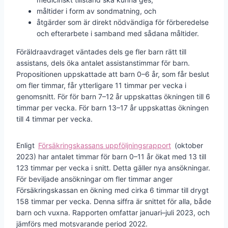
måltider i form av sondmatning, och
åtgärder som är direkt nödvändiga för förberedelse
och efterarbete i samband med sådana måltider.
Föräldraavdraget väntades dels ge fler barn rätt till
assistans, dels öka antalet assistanstimmar för barn.
Propositionen uppskattade att barn 0–6 år, som får beslut
om fler timmar, får ytterligare 11 timmar per vecka i
genomsnitt. För för barn 7–12 år uppskattas ökningen till 6
timmar per vecka. För barn 13–17 år uppskattas ökningen
till 4 timmar per vecka.
Enligt
Försäkringskassans uppföljningsrapport
(oktober
2023) har antalet timmar för barn 0–11 år ökat med 13 till
123 timmar per vecka i snitt. Detta gäller nya ansökningar.
För beviljade ansökningar om fler timmar anger
Försäkringskassan en ökning med cirka 6 timmar till drygt
158 timmar per vecka. Denna siffra är snittet för alla, både
barn och vuxna. Rapporten omfattar januari–juli 2023, och
jämförs med motsvarande period 2022.