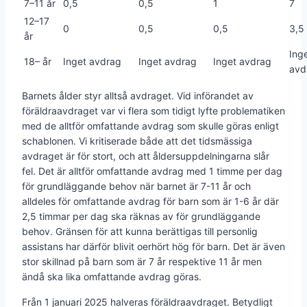
7–11 år
0,5
0,5
1
7
12–17
0
0,5
0,5
3,5
år
Ing
18– år
Inget avdrag
Inget avdrag
Inget avdrag
avd
Barnets ålder styr alltså avdraget. Vid införandet av
föräldraavdraget var vi flera som tidigt lyfte problematiken
med de alltför omfattande avdrag som skulle göras enligt
schablonen. Vi kritiserade både att det tidsmässiga
avdraget är för stort, och att åldersuppdelningarna slår
fel. Det är alltför omfattande avdrag med 1 timme per dag
för grundläggande behov när barnet är 7-11 år och
alldeles för omfattande avdrag för barn som är 1-6 år där
2,5 timmar per dag ska räknas av för grundläggande
behov. Gränsen för att kunna berättigas till personlig
assistans har därför blivit oerhört hög för barn. Det är även
stor skillnad på barn som är 7 år respektive 11 år men
ändå ska lika omfattande avdrag göras.
Från 1 januari 2025 halveras föräldraavdraget. Betydligt