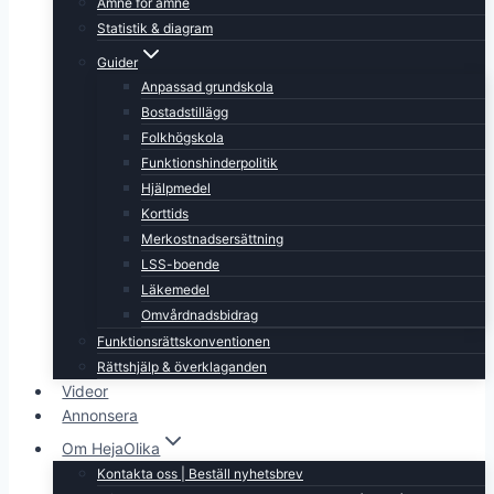
Ämne för ämne
Statistik & diagram
Guider
Anpassad grundskola
Bostadstillägg
Folkhögskola
Funktionshinderpolitik
Hjälpmedel
Korttids
Merkostnadsersättning
LSS-boende
Läkemedel
Omvårdnadsbidrag
Funktionsrättskonventionen
Rättshjälp & överklaganden
Videor
Annonsera
Om HejaOlika
Kontakta oss | Beställ nyhetsbrev