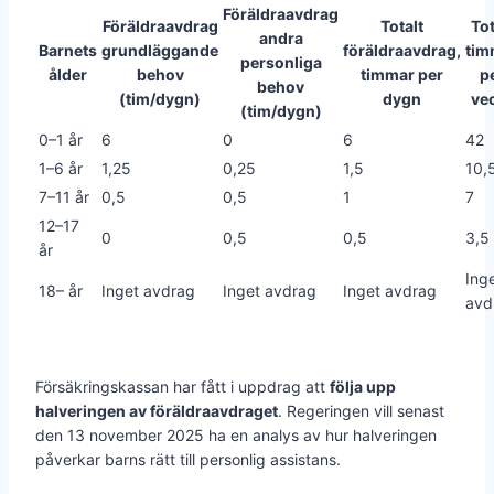
Föräldraavdrag
Föräldraavdrag
Totalt
Tot
andra
Barnets
grundläggande
föräldraavdrag,
tim
personliga
ålder
behov
timmar per
p
behov
(tim/dygn)
dygn
ve
(tim/dygn)
0–1 år
6
0
6
42
1–6 år
1,25
0,25
1,5
10,
7–11 år
0,5
0,5
1
7
12–17
0
0,5
0,5
3,5
år
Ing
18– år
Inget avdrag
Inget avdrag
Inget avdrag
avd
Försäkringskassan har fått i uppdrag att
följa upp
halveringen av föräldraavdraget
. Regeringen vill senast
den 13 november 2025 ha en analys av hur halveringen
påverkar barns rätt till personlig assistans.