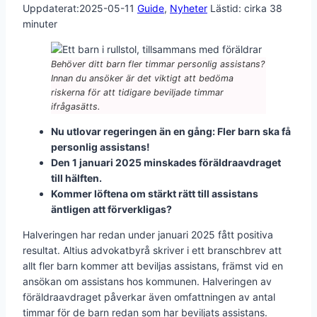
Uppdaterat:
2025-05-11
Guide
,
Nyheter
Lästid: cirka
38
minuter
Behöver ditt barn fler timmar personlig assistans?
Innan du ansöker är det viktigt att bedöma
riskerna för att tidigare beviljade timmar
ifrågasätts.
Nu utlovar regeringen än en gång: Fler barn ska få
personlig assistans!
Den 1 januari 2025 minskades föräldraavdraget
till hälften.
Kommer löftena om stärkt rätt till assistans
äntligen att förverkligas?
Halveringen har redan under januari 2025 fått positiva
resultat. Altius advokatbyrå skriver i ett branschbrev att
allt fler barn kommer att beviljas assistans, främst vid en
ansökan om assistans hos kommunen. Halveringen av
föräldraavdraget påverkar även omfattningen av antal
timmar för de barn redan som har beviljats assistans.