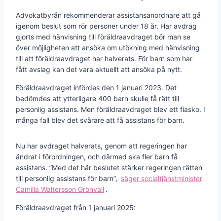
Advokatbyrån rekommenderar assistansanordnare att gå
igenom beslut som rör personer under 18 år. Har avdrag
gjorts med hänvisning till föräldraavdraget bör man se
över möjligheten att ansöka om utökning med hänvisning
till att föräldraavdraget har halverats. För barn som har
fått avslag kan det vara aktuellt att ansöka på nytt.
Föräldraavdraget infördes den 1 januari 2023. Det
bedömdes att ytterligare 400 barn skulle få rätt till
personlig assistans. Men föräldraavdraget blev ett fiasko. I
många fall blev det svårare att få assistans för barn.
Nu har avdraget halverats, genom att regeringen har
ändrat i förordningen, och därmed ska fler barn få
assistans. ”Med det här beslutet stärker regeringen rätten
till personlig assistans för barn”,
säger socialtjänstminister
Camilla Waltersson Grönvall
.
Föräldraavdraget från 1 januari 2025: