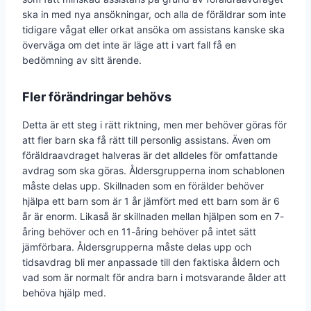
ska in med nya ansökningar, och alla de föräldrar som inte
tidigare vågat eller orkat ansöka om assistans kanske ska
överväga om det inte är läge att i vart fall få en
bedömning av sitt ärende.
Fler förändringar behövs
Detta är ett steg i rätt riktning, men mer behöver göras för
att fler barn ska få rätt till personlig assistans. Även om
föräldraavdraget halveras är det alldeles för omfattande
avdrag som ska göras. Åldersgrupperna inom schablonen
måste delas upp. Skillnaden som en förälder behöver
hjälpa ett barn som är 1 år jämfört med ett barn som är 6
år är enorm. Likaså är skillnaden mellan hjälpen som en 7-
åring behöver och en 11-åring behöver på intet sätt
jämförbara. Åldersgrupperna måste delas upp och
tidsavdrag bli mer anpassade till den faktiska åldern och
vad som är normalt för andra barn i motsvarande ålder att
behöva hjälp med.