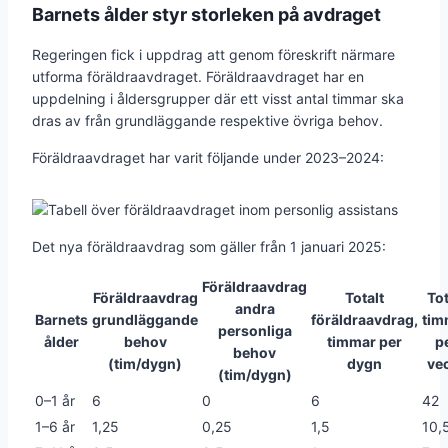
Barnets ålder styr storleken på avdraget
Regeringen fick i uppdrag att genom föreskrift närmare
utforma föräldraavdraget. Föräldraavdraget har en
uppdelning i åldersgrupper där ett visst antal timmar ska
dras av från grundläggande respektive övriga behov.
Föräldraavdraget har varit följande under 2023–2024:
Det nya föräldraavdrag som gäller från 1 januari 2025:
Föräldraavdrag
Föräldraavdrag
Totalt
Tot
andra
Barnets
grundläggande
föräldraavdrag,
tim
personliga
ålder
behov
timmar per
p
behov
(tim/dygn)
dygn
ve
(tim/dygn)
0–1 år
6
0
6
42
1–6 år
1,25
0,25
1,5
10,