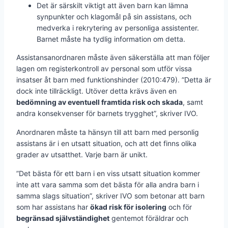
Det är särskilt viktigt att även barn kan lämna
synpunkter och klagomål på sin assistans, och
medverka i rekrytering av personliga assistenter.
Barnet måste ha tydlig information om detta.
Assistansanordnaren måste även säkerställa att man följer
lagen om registerkontroll av personal som utför vissa
insatser åt barn med funktionshinder (2010:479). ”Detta är
dock inte tillräckligt. Utöver detta krävs även en
bedömning av eventuell framtida risk och skada
, samt
andra konsekvenser för barnets trygghet”, skriver IVO.
Anordnaren måste ta hänsyn till att barn med personlig
assistans är i en utsatt situation, och att det finns olika
grader av utsatthet. Varje barn är unikt.
”Det bästa för ett barn i en viss utsatt situation kommer
inte att vara samma som det bästa för alla andra barn i
samma slags situation”, skriver IVO som betonar att barn
som har assistans har
ökad risk för isolering
och för
begränsad självständighet
gentemot föräldrar och