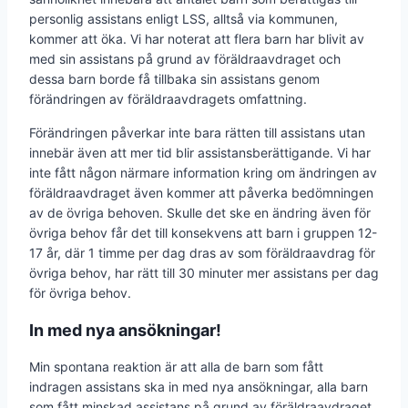
personlig assistans enligt LSS, alltså via kommunen,
kommer att öka. Vi har noterat att flera barn har blivit av
med sin assistans på grund av föräldraavdraget och
dessa barn borde få tillbaka sin assistans genom
förändringen av föräldraavdragets omfattning.
Förändringen påverkar inte bara rätten till assistans utan
innebär även att mer tid blir assistansberättigande. Vi har
inte fått någon närmare information kring om ändringen av
föräldraavdraget även kommer att påverka bedömningen
av de övriga behoven. Skulle det ske en ändring även för
övriga behov får det till konsekvens att barn i gruppen 12-
17 år, där 1 timme per dag dras av som föräldraavdrag för
övriga behov, har rätt till 30 minuter mer assistans per dag
för övriga behov.
In med nya ansökningar!
Min spontana reaktion är att alla de barn som fått
indragen assistans ska in med nya ansökningar, alla barn
som fått minskad assistans på grund av föräldraavdraget