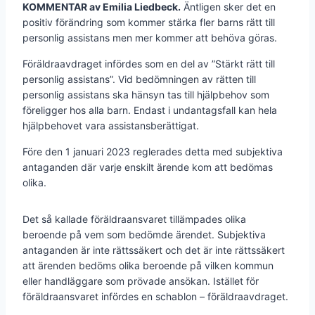
KOMMENTAR av Emilia Liedbeck.
Äntligen sker det en
positiv förändring som kommer stärka fler barns rätt till
personlig assistans men mer kommer att behöva göras.
Föräldraavdraget infördes som en del av ”Stärkt rätt till
personlig assistans”. Vid bedömningen av rätten till
personlig assistans ska hänsyn tas till hjälpbehov som
föreligger hos alla barn. Endast i undantagsfall kan hela
hjälpbehovet vara assistansberättigat.
Före den 1 januari 2023 reglerades detta med subjektiva
antaganden där varje enskilt ärende kom att bedömas
olika.
Det så kallade föräldraansvaret tillämpades olika
beroende på vem som bedömde ärendet. Subjektiva
antaganden är inte rättssäkert och det är inte rättssäkert
att ärenden bedöms olika beroende på vilken kommun
eller handläggare som prövade ansökan. Istället för
föräldraansvaret infördes en schablon – föräldraavdraget.